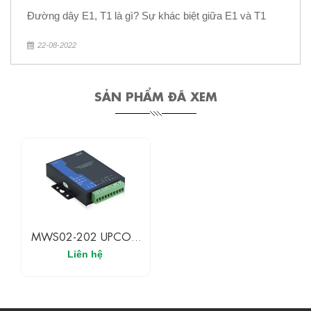
Đường dây E1, T1 là gì? Sự khác biệt giữa E1 và T1
22-08-2022
SẢN PHẨM ĐÃ XEM
MWS02-202 UPCOM
Bộ Chuyển Đổi Tín Hiệu
Liên hệ
Serial 2 Cổng RS-
485/422 Sang Ethernet