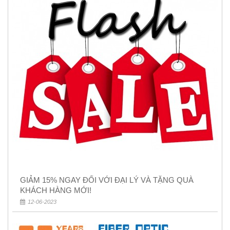
GIẢM 15% NGAY ĐỐI VỚI ĐẠI LÝ VÀ TẶNG QUÀ
KHÁCH HÀNG MỚI!
12-06-2023