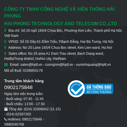
CÔNG TY TNHH CÔNG NGHỆ VÀ VIỄN THÔNG HẢI
PHONG
HAI PHONG TECHNOLOGY AND TELECOM CO.,LTD
Địa chỉ: Số 20 ngõ 165/4 Chùa Bộc, Phường Kim Liên, Thành phố Hà Nội,
Việt Nam
VPGD: Số 26 Dãy A1 Đầm Trấu, P.Bạch Đằng, Hai Bà Trưng, Hà Nội
Address: No 20 Lane 165/4 Chua Boc street, Kim Lien ward, Ha Noi
Sales office: No 26 area A1 Dam Trau street, Bach Dang ward,
HaiBaTrung district, HaNoi city, VietNam
Email: sales@hptt.vn - cuongnm@hptt.vn - vuminhquang@hptt.vn
Mã số thuế: 0106854178
Trung tâm khách hàng
0902175848
Ngày làm việc trong tuần:
- Buổi sáng: 07:45 - 11:45
- Buổi chiều: 13:00 - 17:30
Tổng đài: (024) 32008042 (11-15)
- (024) 62597265
Hotlines: 0902175848 -
0986546768