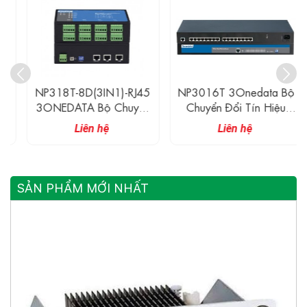
NP318T-8D(3IN1)-RJ45
NP3016T 3Onedata Bộ
3ONEDATA Bộ Chuyển
Chuyển Đổi Tín Hiệu
Đổi Tín Hiệu 8 Cổng RS-
Serial 16 Cổng RS-
Liên hệ
Liên hệ
232/485/422 Và 2
232/485/422 Và 1
Cổng Ethernet
Cổng Ethernet
SẢN PHẨM MỚI NHẤT