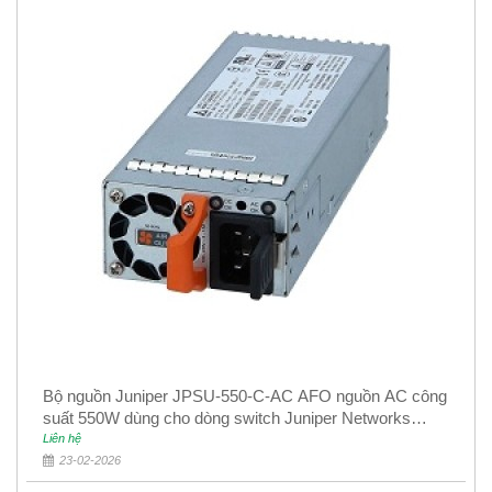
Bộ nguồn Juniper JPSU-550-C-AC AFO nguồn AC công
suất 550W dùng cho dòng switch Juniper Networks
EX4400
Liên hệ
23-02-2026