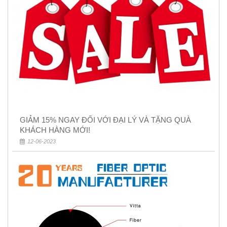
GIẢM 15% NGAY ĐỐI VỚI ĐẠI LÝ VÀ TẶNG QUÀ
KHÁCH HÀNG MỚI!
12-06-2023