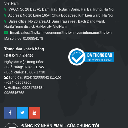
Việt Nam
VPGD: Số 26 Dãy A1 Đầm Trấu, P.Bạch Đằng, Hai Bà Trưng, Hà Nội
Address: No 20 Lane 165/4 Chua Boc street, Kim Lien ward, Ha Noi
Sales office: No 26 area A1 Dam Trau street, Bach Dang ward,
HaiBaTrung district, HaNoi city, VietNam
Email: sales@hptt.vn - cuongnm@hptt.vn - vuminhquang@hptt.vn
Mã số thuế: 0106854178
Trung tâm khách hàng
0902175848
Ngày làm việc trong tuần:
- Buổi sáng: 07:45 - 11:45
- Buổi chiều: 13:00 - 17:30
Tổng đài: (024) 32008042 (11-15)
- (024) 62597265
Hotlines: 0902175848 -
0986546768
ĐĂNG KÝ NHẬN EMAIL CỦA CHÚNG TÔI