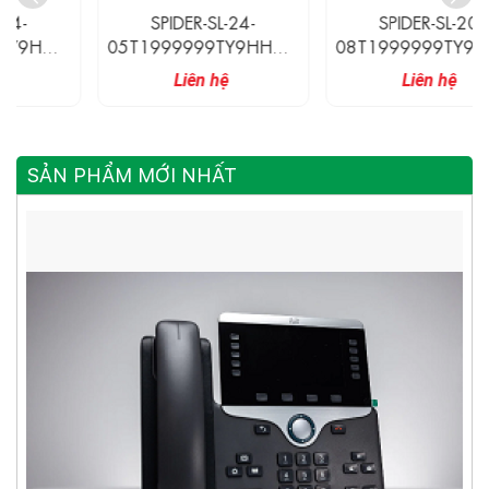
SPIDER-SL-24-
SPIDER-SL-20-
05T1999999TY9HHHH
08T1999999TY9HHHH
Hirschmann Switch Công
Hirschmann Switch Công
Liên hệ
Liên hệ
Nghiệp Không Quản Lý 5
Nghiệp Không Quản Lý 8
Cổng 10/100BASE-TX
Cổng 10/100BASE-TX
SẢN PHẨM MỚI NHẤT