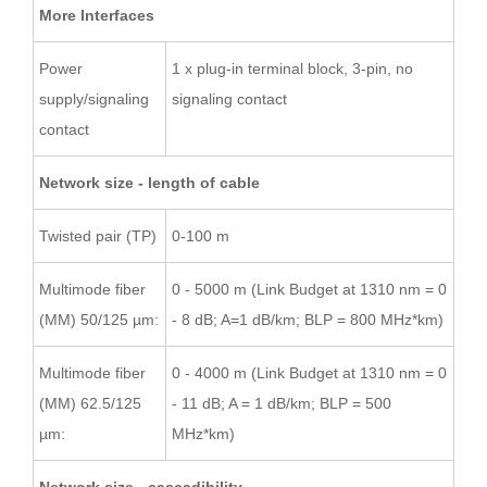
More Interfaces
Power
1 x plug-in terminal block, 3-pin, no
supply/signaling
signaling contact
contact
Network size - length of cable
Twisted pair (TP)
0-100 m
Multimode fiber
0 - 5000 m (Link Budget at 1310 nm = 0
(MM) 50/125 µm:
- 8 dB; A=1 dB/km; BLP = 800 MHz*km)
Multimode fiber
0 - 4000 m (Link Budget at 1310 nm = 0
(MM) 62.5/125
- 11 dB; A = 1 dB/km; BLP = 500
µm:
MHz*km)