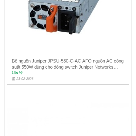
Bộ nguồn Juniper JPSU-550-C-AC AFO nguồn AC công
suất 550W dùng cho dòng switch Juniper Networks
EX4400
Liên hệ
23-02-2026