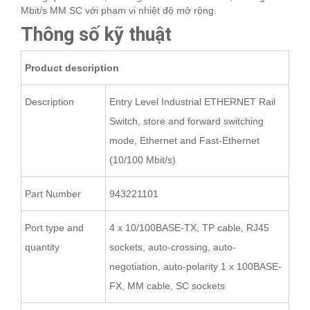
Mbit/s MM SC với phạm vi nhiệt độ mở rộng.
Thông số kỹ thuật
Product description
Description
Entry Level Industrial ETHERNET Rail
Switch, store and forward switching
mode, Ethernet and Fast-Ethernet
(10/100 Mbit/s)
Part Number
943221101
Port type and
4 x 10/100BASE-TX, TP cable, RJ45
quantity
sockets, auto-crossing, auto-
negotiation, auto-polarity 1 x 100BASE-
FX, MM cable, SC sockets