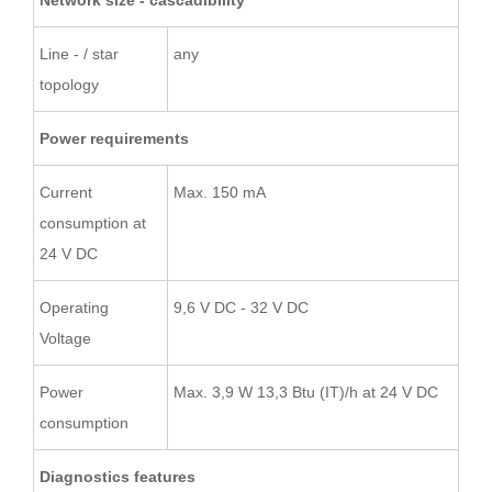
Network size - cascadibility
Line - / star
any
topology
Power requirements
Current
Max. 150 mA
consumption at
24 V DC
Operating
9,6 V DC - 32 V DC
Voltage
Power
Max. 3,9 W 13,3 Btu (IT)/h at 24 V DC
consumption
Diagnostics features