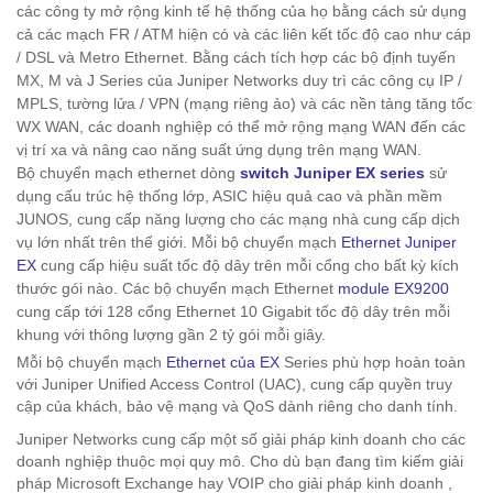
các công ty mở rộng kinh tế hệ thống của họ bằng cách sử dụng
cả các mạch FR / ATM hiện có và các liên kết tốc độ cao như cáp
/ DSL và Metro Ethernet. Bằng cách tích hợp các bộ định tuyến
MX, M và J Series của Juniper Networks duy trì các công cụ IP /
MPLS, tường lửa / VPN (mạng riêng ảo) và các nền tảng tăng tốc
WX WAN, các doanh nghiệp có thể mở rộng mạng WAN đến các
vị trí xa và nâng cao năng suất ứng dụng trên mạng WAN.
Bộ chuyển mạch ethernet dòng
switch Juniper EX series
sử
dụng cấu trúc hệ thống lớp, ASIC hiệu quả cao và phần mềm
JUNOS, cung cấp năng lượng cho các mạng nhà cung cấp dịch
vụ lớn nhất trên thế giới. Mỗi bộ chuyển mạch
Ethernet Juniper
EX
cung cấp hiệu suất tốc độ dây trên mỗi cổng cho bất kỳ kích
thước gói nào. Các bộ chuyển mạch Ethernet
module EX9200
cung cấp tới 128 cổng Ethernet 10 Gigabit tốc độ dây trên mỗi
khung với thông lượng gần 2 tỷ gói mỗi giây.
Mỗi bộ chuyển mạch
Ethernet của EX
Series phù hợp hoàn toàn
với Juniper Unified Access Control (UAC), cung cấp quyền truy
cập của khách, bảo vệ mạng và QoS dành riêng cho danh tính.
Juniper Networks cung cấp một số giải pháp kinh doanh cho các
doanh nghiệp thuộc mọi quy mô. Cho dù bạn đang tìm kiếm giải
pháp Microsoft Exchange hay VOIP cho giải pháp kinh doanh ,