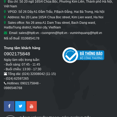
Địa chỉ: Số 20 ngõ 165/4 Chùa Bộc, Phường Kim Liên, Thành phố Hà Nội,
Việt Nam
VPGD: Số 26 Dãy A1 Đầm Trấu, P.Bạch Đằng, Hai Bà Trưng, Hà Nội
Address: No 20 Lane 165/4 Chua Boc street, Kim Lien ward, Ha Noi
Sales office: No 26 area A1 Dam Trau street, Bach Dang ward,
HaiBaTrung district, HaNoi city, VietNam
Email: sales@hptt.vn - cuongnm@hptt.vn - vuminhquang@hptt.vn
Mã số thuế: 0106854178
Trung tâm khách hàng
0902175848
Ngày làm việc trong tuần:
- Buổi sáng: 07:45 - 11:45
- Buổi chiều: 13:00 - 17:30
Tổng đài: (024) 32008042 (11-15)
- (024) 62597265
Hotlines: 0902175848 -
0986546768