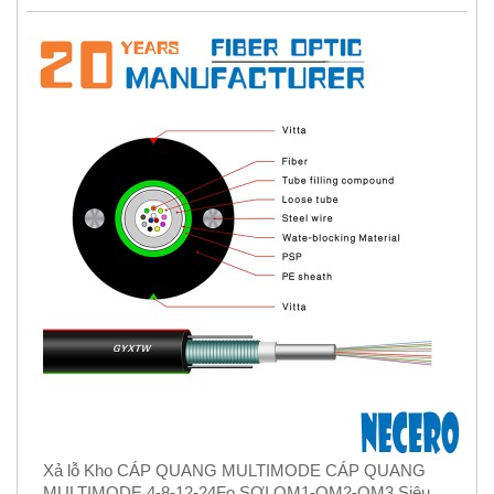
Xả lỗ Kho CÁP QUANG MULTIMODE CÁP QUANG
MULTIMODE 4-8-12-24Fo SỢI OM1-OM2-OM3 Siêu