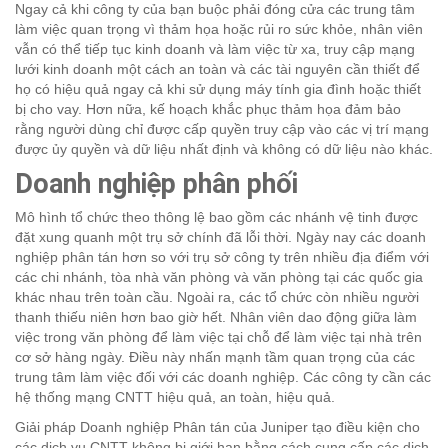
Ngay cả khi công ty của bạn buộc phải đóng cửa các trung tâm
làm việc quan trọng vì thảm họa hoặc rủi ro sức khỏe, nhân viên
vẫn có thể tiếp tục kinh doanh và làm việc từ xa, truy cập mạng
lưới kinh doanh một cách an toàn và các tài nguyên cần thiết để
họ có hiệu quả ngay cả khi sử dụng máy tính gia đình hoặc thiết
bị cho vay. Hơn nữa, kế hoạch khắc phục thảm họa đảm bảo
rằng người dùng chỉ được cấp quyền truy cập vào các vị trí mạng
được ủy quyền và dữ liệu nhất định và không có dữ liệu nào khác.
Doanh nghiệp phân phối
Mô hình tổ chức theo thông lệ bao gồm các nhánh vệ tinh được
đặt xung quanh một trụ sở chính đã lỗi thời. Ngày nay các doanh
nghiệp phân tán hơn so với trụ sở công ty trên nhiều địa điểm với
các chi nhánh, tòa nhà văn phòng và văn phòng tại các quốc gia
khác nhau trên toàn cầu. Ngoài ra, các tổ chức còn nhiều người
thanh thiếu niên hơn bao giờ hết. Nhân viên dao động giữa làm
việc trong văn phòng để làm việc tại chỗ để làm việc tại nhà trên
cơ sở hàng ngày. Điều này nhấn mạnh tầm quan trọng của các
trung tâm làm việc đối với các doanh nghiệp. Các công ty cần các
hệ thống mạng CNTT hiệu quả, an toàn, hiệu quả.
Giải pháp Doanh nghiệp Phân tán của Juniper tạo điều kiện cho
các dịch vụ CNTT không bị giới hạn bằng cách cung cấp các dịch