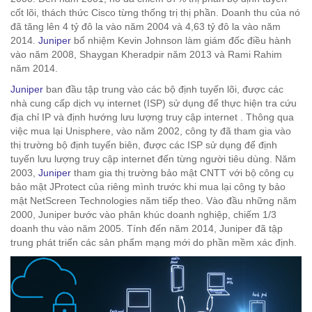
cốt lõi, thách thức Cisco từng thống trị thị phần. Doanh thu của nó
đã tăng lên 4 tỷ đô la vào năm 2004 và 4,63 tỷ đô la vào năm
2014.
Juniper
bổ nhiệm Kevin Johnson làm giám đốc điều hành
vào năm 2008, Shaygan Kheradpir năm 2013 và Rami Rahim
năm 2014.
Juniper
ban đầu tập trung vào các bộ định tuyến lõi, được các
nhà cung cấp dịch vụ internet (ISP) sử dụng để thực hiện tra cứu
địa chỉ IP và định hướng lưu lượng truy cập internet . Thông qua
việc mua lại Unisphere, vào năm 2002, công ty đã tham gia vào
thị trường bộ định tuyến biên, được các ISP sử dụng để định
tuyến lưu lượng truy cập internet đến từng người tiêu dùng. Năm
2003,
Juniper
tham gia thị trường bảo mật CNTT với bộ công cụ
bảo mật JProtect của riêng mình trước khi mua lại công ty bảo
mật NetScreen Technologies năm tiếp theo. Vào đầu những năm
2000, Juniper bước vào phân khúc doanh nghiệp, chiếm 1/3
doanh thu vào năm 2005. Tính đến năm 2014, Juniper đã tập
trung phát triển các sản phẩm mạng mới do phần mềm xác định.