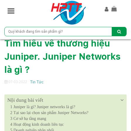
T
o
g
g
l
Tìm hiểu về thương hiệu
e
n
Juniper. Juniper Networks
a
v
là gì ?
i
g
a
07-03-2022
Tin Tức
t
i
Nội dung bài viết
o
n
1
Juniper là gì? Juniper networks là gì?
2
Tại sao lại chọn sản phẩm Juniper Networks?
3
Cơ sở hạ tầng mạng
4
Hoạt động kinh doanh liên tục
5
Doanh nghiệp phân phối