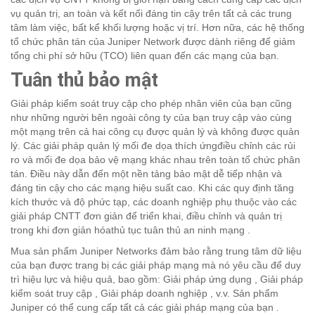
vụ quản trị, an toàn và kết nối đáng tin cậy trên tất cả các trung
tâm làm việc, bất kể khối lượng hoặc vị trí. Hơn nữa, các hệ thống
tổ chức phân tán của Juniper Network được dành riêng để giảm
tổng chi phí sở hữu (TCO) liên quan đến các mạng của bạn.
Tuân thủ bảo mật
Giải pháp kiểm soát truy cập cho phép nhân viên của bạn cũng
như những người bên ngoài công ty của bạn truy cập vào cùng
một mạng trên cả hai công cụ được quản lý và không được quản
lý. Các giải pháp quản lý mối đe dọa thích ứngđiều chỉnh các rủi
ro và mối đe dọa bảo vệ mạng khác nhau trên toàn tổ chức phân
tán. Điều này dẫn đến một nền tảng bảo mật dễ tiếp nhận và
đáng tin cậy cho các mạng hiệu suất cao. Khi các quy định tăng
kích thước và độ phức tạp, các doanh nghiệp phụ thuộc vào các
giải pháp CNTT đơn giản để triển khai, điều chỉnh và quản trị
trong khi đơn giản hóathủ tục tuân thủ an ninh mạng .
Mua sản phẩm Juniper Networks đảm bảo rằng trung tâm dữ liệu
của bạn được trang bị các giải pháp mạng mà nó yêu cầu để duy
trì hiệu lực và hiệu quả, bao gồm: Giải pháp ứng dụng , Giải pháp
kiểm soát truy cập , Giải pháp doanh nghiệp , v.v. Sản phẩm
Juniper có thể cung cấp tất cả các giải pháp mạng của bạn .