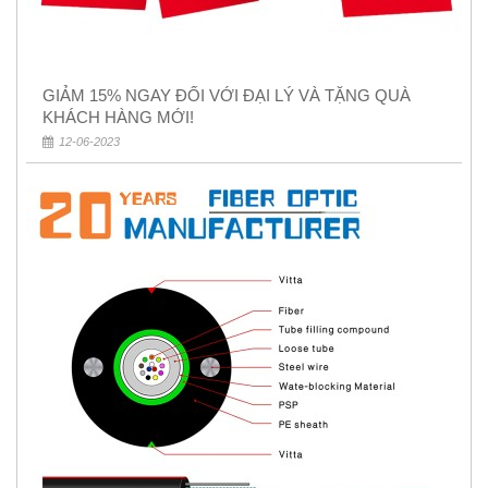
GIẢM 15% NGAY ĐỐI VỚI ĐẠI LÝ VÀ TẶNG QUÀ
KHÁCH HÀNG MỚI!
12-06-2023