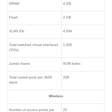
DRAM
4 GB
Flash
2 GB
VLAN IDs
4,094
Total switched virtual interfaces
1,000
(SVIs)
Jumbo frame
9198 bytes
Total routed ports per 3650
208
stack
Wireless
Number of access points per
25