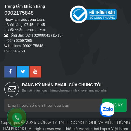
Trung tâm khách hàng
0902175848
Ngày làm việc trong tuần:
- Buổi sáng: 07:45 - 11:45
- Buổi chiều: 13:00 - 17:30
Tổng đài: (024) 32008042 (11-15)
- (024) 62597265
Hotlines: 0902175848 -
0986546768
ĐĂNG KÝ NHẬN EMAIL CỦA CHÚNG TÔI
Bạn sẽ nhận ngay những chương trình khuyến mãi mới nhất
ĐĂNG KÝ
Copyrights © 2026 CÔNG TY TNHH CÔNG NGHỆ VÀ VIỄN THÔNG
HẢI PHONG. All rights reserved.
Thiết kế website
bởi
Expro Việt Nam