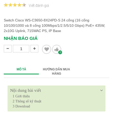
Viết đánh giá
Switch Cisco WS-C3650-8X24PD-S 24 cổng (16 cổng
10/100/1000 và 8 cổng 100Mbps/1/2.5/5/10 Gbps) PoE+ 435W,
2x10G Uplink, 715WAC PS, IP Base
NHẬN BÁO GIÁ
0
MÔ TẢ
HƯỚNG DẪN MUA
HÀNG
Nội dung bài viết
1
Giới thiệu
2
Thông số kỹ thuật
3
Download