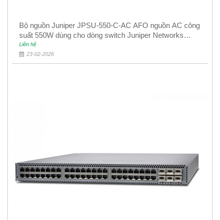
Bộ nguồn Juniper JPSU-550-C-AC AFO nguồn AC công
suất 550W dùng cho dòng switch Juniper Networks
EX4400
Liên hệ
23-02-2026