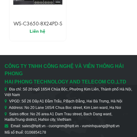
WS-C3650-8X24PD-S
Liên hệ
CÔNG TY TNHH CÔNG NGHỆ VÀ VIỄN THÔNG HẢI
PHONG
HAI PHONG TECHNOLOGY AND TELECOM CO.,LTD
Địa chỉ: Số 20 ngõ 165/4 Chùa Bộc, Phường Kim Liên, Thành phố Hà Nội,
Việt Nam
VPGD: Số 26 Dãy A1 Đầm Trấu, P.Bạch Đằng, Hai Bà Trưng, Hà Nội
Address: No 20 Lane 165/4 Chua Boc street, Kim Lien ward, Ha Noi
Sales office: No 26 area A1 Dam Trau street, Bach Dang ward,
HaiBaTrung district, HaNoi city, VietNam
Email: sales@hptt.vn - cuongnm@hptt.vn - vuminhquang@hptt.vn
Mã số thuế: 0106854178