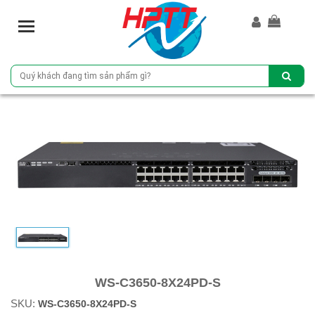
T
o
g
g
l
e
n
a
v
i
g
a
t
i
o
n
WS-C3650-8X24PD-S
SKU:
WS-C3650-8X24PD-S