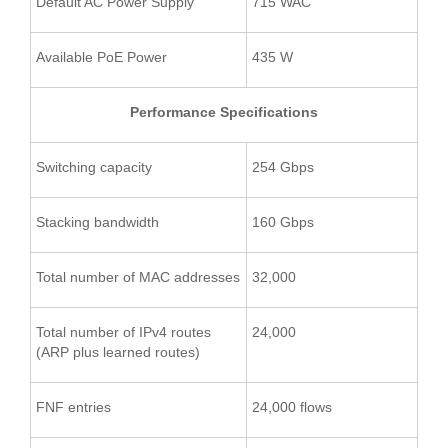
Default AC Power Supply
715 WAC
Available PoE Power
435 W
Performance Specifications
Switching capacity
254 Gbps
Stacking bandwidth
160 Gbps
Total number of MAC addresses
32,000
Total number of IPv4 routes
24,000
(ARP plus learned routes)
FNF entries
24,000 flows