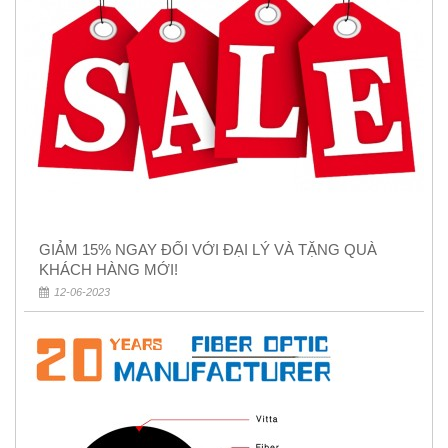
GIẢM 15% NGAY ĐỐI VỚI ĐẠI LÝ VÀ TẶNG QUÀ
KHÁCH HÀNG MỚI!
12-06-2023