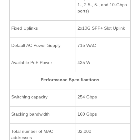
1-, 2.5-, 5-, and 10-Gbps
ports)
Fixed Uplinks
2x10G SFP+ Slot Uplink
Default AC Power Supply
715 WAC
Available PoE Power
435 W
Performance Specifications
Switching capacity
254 Gbps
Stacking bandwidth
160 Gbps
Total number of MAC
32,000
addresses