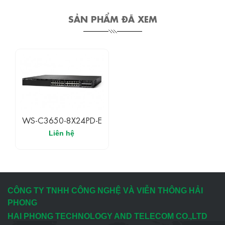
SẢN PHẨM ĐÃ XEM
WS-C3650-8X24PD-E
Liên hệ
CÔNG TY TNHH CÔNG NGHỆ VÀ VIỄN THÔNG HẢI
PHONG
HAI PHONG TECHNOLOGY AND TELECOM CO.,LTD