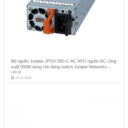
Bộ nguồn Juniper JPSU-550-C-AC AFO nguồn AC công
suất 550W dùng cho dòng switch Juniper Networks
EX4400
Liên hệ
23-02-2026