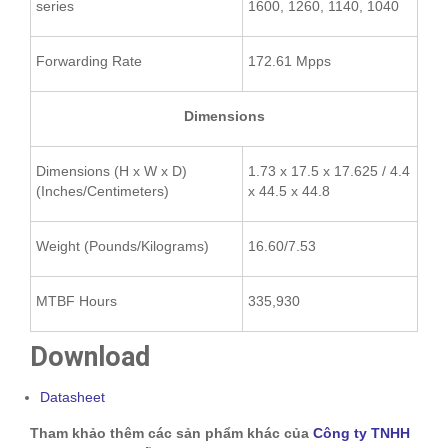
series
1600, 1260, 1140, 1040
Forwarding Rate
172.61 Mpps
Dimensions
Dimensions (H x W x D)
1.73 x 17.5 x 17.625 / 4.4
(Inches/Centimeters)
x 44.5 x 44.8
Weight (Pounds/Kilograms)
16.60/7.53
MTBF Hours
335,930
Download
Datasheet
Tham khảo thêm các sản phẩm khác của
Công ty TNHH