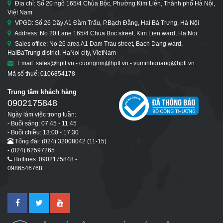
Địa chỉ: Số 20 ngõ 165/4 Chùa Bộc, Phường Kim Liên, Thành phố Hà Nội,
Việt Nam
VPGD: Số 26 Dãy A1 Đầm Trấu, P.Bạch Đằng, Hai Bà Trưng, Hà Nội
Address: No 20 Lane 165/4 Chua Boc street, Kim Lien ward, Ha Noi
Sales office: No 26 area A1 Dam Trau street, Bach Dang ward,
HaiBaTrung district, HaNoi city, VietNam
Email: sales@hptt.vn - cuongnm@hptt.vn - vuminhquang@hptt.vn
Mã số thuế: 0106854178
Trung tâm khách hàng
0902175848
Ngày làm việc trong tuần:
- Buổi sáng: 07:45 - 11:45
- Buổi chiều: 13:00 - 17:30
Tổng đài: (024) 32008042 (11-15)
- (024) 62597265
Hotlines: 0902175848 -
0986546768