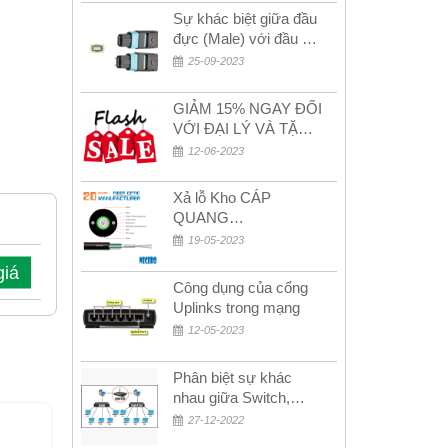
Sự khác biệt giữa đầu
đực (Male) với đầu cái
(Female) trong bộ đầu
25-09-2023
nối MPO
GIẢM 15% NGAY ĐỐI
VỚI ĐẠI LÝ VÀ TẶNG
QUÀ KHÁCH HÀNG
12-06-2023
MỚI!
Xả lỗ Kho CÁP
QUANG
MULTIMODE CÁP
19-05-2023
QUANG
giá
MULTIMODE 4-8-12-
Công dụng của cổng
24Fo SỢI OM1-OM2-
Uplinks trong mạng
OM3 Siêu Rẻ 5k
12-05-2023
Phân biệt sự khác
nhau giữa Switch,
Router và Hub
27-12-2022