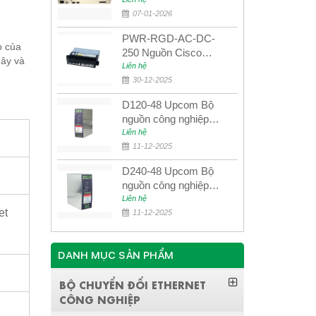
quang quản lý SDH
4E1+4ETH+RS232
07-01-2026
PWR-RGD-AC-DC-
o của
250 Nguồn Cisco
dây và
Industrial 250W
Liên hệ
PoE/PoE+
30-12-2025
D120-48 Upcom Bộ
nguồn công nghiệp
đầu ra đơn 120W
Liên hệ
48VDC
11-12-2025
D240-48 Upcom Bộ
nguồn công nghiệp
đầu ra đơn 240W
Liên hệ
et
48VDC
11-12-2025
DANH MỤC SẢN PHẨM
BỘ CHUYỂN ĐỔI ETHERNET
CÔNG NGHIỆP