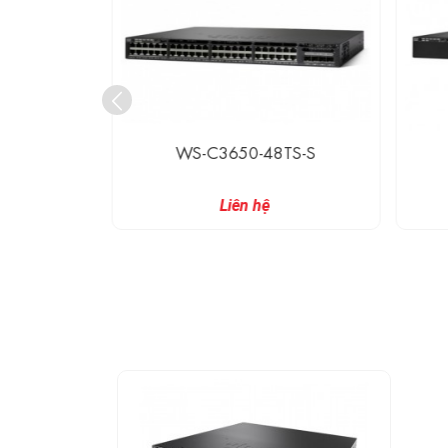
TS-E
WS-C3650-48TS-S
Liên hệ