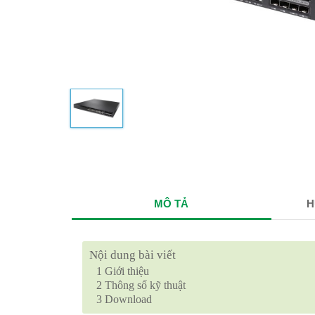
MÔ TẢ
H
Nội dung bài viết
1
Giới thiệu
2
Thông số kỹ thuật
3
Download