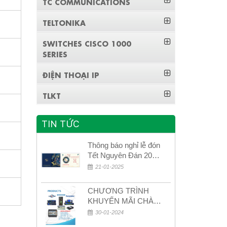
TC COMMUNICATIONS
TELTONIKA
SWITCHES CISCO 1000
SERIES
ĐIỆN THOẠI IP
TLKT
TIN TỨC
Thông báo nghỉ lễ đón
Tết Nguyên Đán 2026
– Xuân Bính Ngọ!
21-01-2025
CHƯƠNG TRÌNH
KHUYẾN MÃI CHÀO
MỪNG NĂM MỚI
30-01-2024
2024