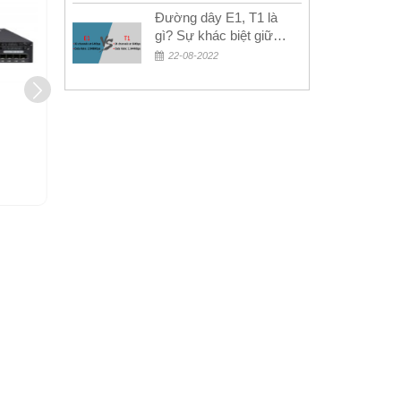
Đường dây E1, T1 là
gì? Sự khác biệt giữa
E1 và T1
22-08-2022
WS-C3650-24TD-E
WS-
Liên hệ