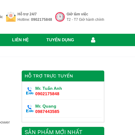
Hỗ trợ 24/7
Giờ làm việc
ốc
Hotline:
0902175848
T2 - T7 Giờ hành chính
LIÊN HỆ
TUYỂN DỤNG
HỖ TRỢ TRỰC TUYẾN
Mr. Tuấn Anh
0902175848
Mr. Quang
0987443585
power
SẢN PHẨM MỚI NHẤT