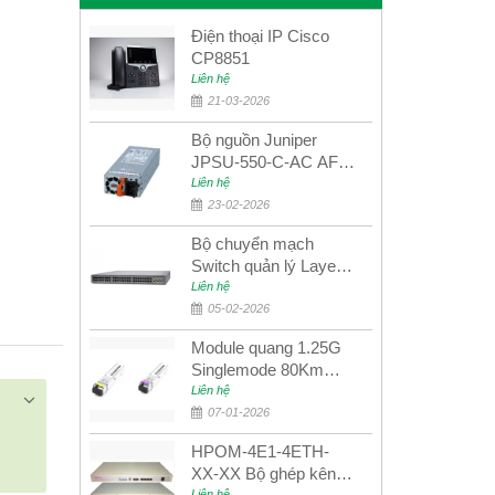
Điện thoại IP Cisco
CP8851
Liên hệ
21-03-2026
Bộ nguồn Juniper
JPSU-550-C-AC AFO
nguồn AC công suất
Liên hệ
550W dùng cho dòng
23-02-2026
switch Juniper
Bộ chuyển mạch
Networks EX4400
Switch quản lý Layer 3
Juniper QFX5100-48S
Liên hệ
05-02-2026
Module quang 1.25G
Singlemode 80Km
UPCOM MWS-12-45-
Liên hệ
80AD/MWS-12-54-
07-01-2026
80BD
HPOM-4E1-4ETH-
XX-XX Bộ ghép kênh
Liên hệ