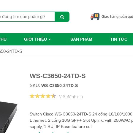
Giao hàng toàn qu
CHỦ
GIỚI THIỆU
SẢN PHẨM
TIN TỨC
50-24TD-S
WS-C3650-24TD-S
SKU:
WS-C3650-24TD-S
Viết đánh giá
Switch Cisco WS-C3650-24TD-S 24 cổng 10/100/1000
Ethernet, 2 cổng 10G SFP+ Slot Uplink, with 250WAC 
supply, 1 RU, IP Base feature set