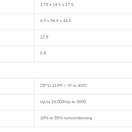
1.75 x 14.5 x 17.5
4.5 x 36.8 x 44.5
12.9
5.8
23º to 113ºF / -5º to 45ºC
Up to 10,000/Up to 3000
10% to 95% noncondensing