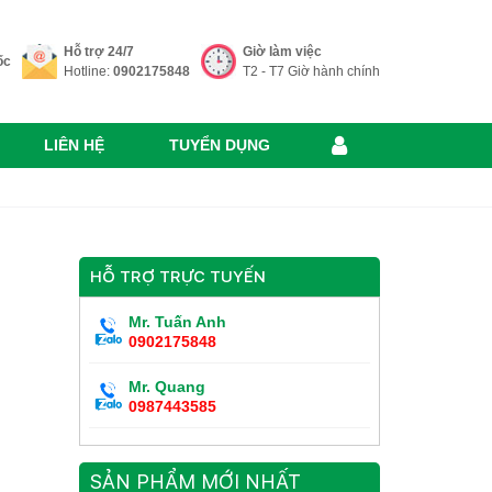
Hỗ trợ 24/7
Giờ làm việc
ốc
Hotline:
0902175848
T2 - T7 Giờ hành chính
LIÊN HỆ
TUYỂN DỤNG
HỖ TRỢ TRỰC TUYẾN
Mr. Tuấn Anh
0902175848
Mr. Quang
0987443585
SẢN PHẨM MỚI NHẤT