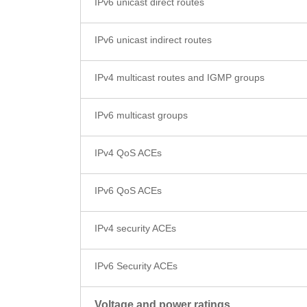
IPv6 unicast direct routes
IPv6 unicast indirect routes
IPv4 multicast routes and IGMP groups
IPv6 multicast groups
IPv4 QoS ACEs
IPv6 QoS ACEs
IPv4 security ACEs
IPv6 Security ACEs
Voltage and power ratings