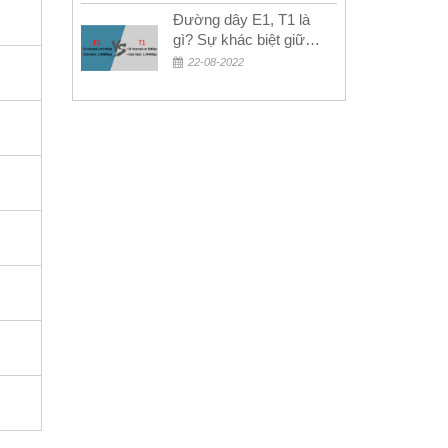
Đường dây E1, T1 là
gì? Sự khác biệt giữa
E1 và T1
22-08-2022