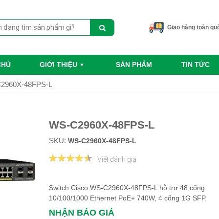
Giao hàng toàn qu
CHỦ
GIỚI THIỆU
SẢN PHẨM
TIN TỨC
2960X-48FPS-L
WS-C2960X-48FPS-L
SKU:
WS-C2960X-48FPS-L
Viết đánh giá
Switch Cisco WS-C2960X-48FPS-L hỗ trợ 48 cổng
10/100/1000 Ethernet PoE+ 740W, 4 cổng 1G SFP.
NHẬN BÁO GIÁ