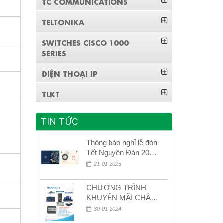
TC COMMUNICATIONS
TELTONIKA
SWITCHES CISCO 1000
SERIES
ĐIỆN THOẠI IP
TLKT
TIN TỨC
Thông báo nghỉ lễ đón
Tết Nguyên Đán 2026
– Xuân Bính Ngọ!
21-01-2025
CHƯƠNG TRÌNH
KHUYẾN MÃI CHÀO
MỪNG NĂM MỚI
30-01-2024
2024