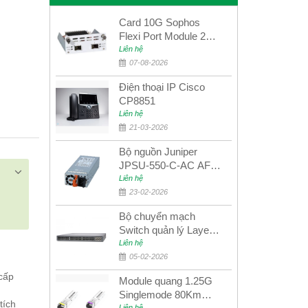
Card 10G Sophos
Flexi Port Module 2
port 10GbE SFP+
Liên hệ
SGMOD2F2PUR
07-08-2026
2port 10GbE SFP+
Điện thoại IP Cisco
CP8851
Liên hệ
21-03-2026
Bộ nguồn Juniper
JPSU-550-C-AC AFO
nguồn AC công suất
Liên hệ
550W dùng cho dòng
23-02-2026
switch Juniper
Bộ chuyển mạch
Networks EX4400
Switch quản lý Layer 3
Juniper QFX5100-48S
Liên hệ
05-02-2026
 cấp
Module quang 1.25G
Singlemode 80Km
tích
Liên hệ