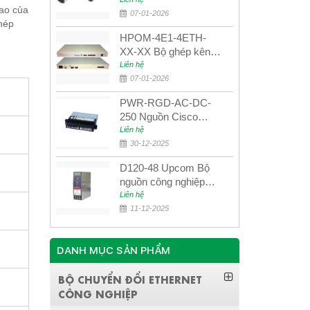
UPCOM MWS-12-45-
cao của
80AD/MWS-12-54-
07-01-2026
phép
80BD
HPOM-4E1-4ETH-
XX-XX Bộ ghép kênh
quang quản lý SDH
Liên hệ
4E1+4ETH+RS232
07-01-2026
PWR-RGD-AC-DC-
250 Nguồn Cisco
Industrial 250W
Liên hệ
PoE/PoE+
30-12-2025
D120-48 Upcom Bộ
nguồn công nghiệp
đầu ra đơn 120W
Liên hệ
48VDC
11-12-2025
DANH MỤC SẢN PHẨM
BỘ CHUYỂN ĐỔI ETHERNET
CÔNG NGHIỆP