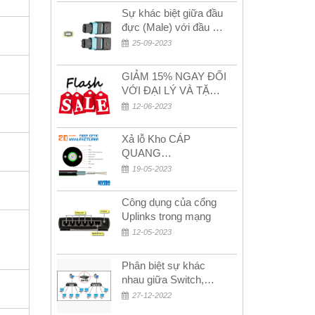
Sự khác biệt giữa đầu
đực (Male) với đầu cái
(Female) trong bộ đầu
25-09-2023
nối MPO
GIẢM 15% NGAY ĐỐI
VỚI ĐẠI LÝ VÀ TẶNG
QUÀ KHÁCH HÀNG
12-06-2023
MỚI!
Xả lỗ Kho CÁP
QUANG
MULTIMODE CÁP
19-05-2023
QUANG
MULTIMODE 4-8-12-
Công dụng của cổng
24Fo SỢI OM1-OM2-
Uplinks trong mạng
OM3 Siêu Rẻ 5k
12-05-2023
Phân biệt sự khác
nhau giữa Switch,
Router và Hub
27-12-2022