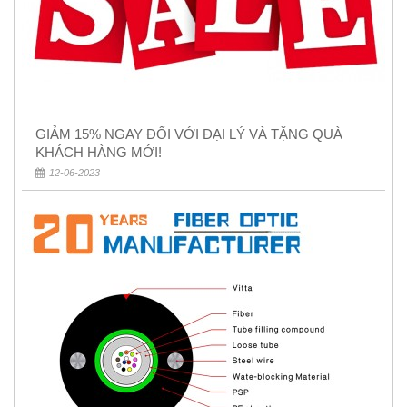
GIẢM 15% NGAY ĐỐI VỚI ĐẠI LÝ VÀ TẶNG QUÀ
KHÁCH HÀNG MỚI!
12-06-2023