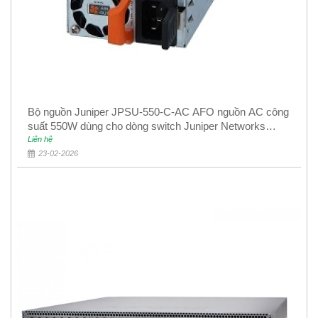
Bộ nguồn Juniper JPSU-550-C-AC AFO nguồn AC công
suất 550W dùng cho dòng switch Juniper Networks
EX4400
Liên hệ
23-02-2026