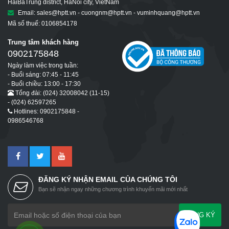
HaiBaTrung district, HaNoi city, VietNam
Email: sales@hptt.vn - cuongnm@hptt.vn - vuminhquang@hptt.vn
Mã số thuế: 0106854178
Trung tâm khách hàng
0902175848
Ngày làm việc trong tuần:
- Buổi sáng: 07:45 - 11:45
- Buổi chiều: 13:00 - 17:30
Tổng đài: (024) 32008042 (11-15)
- (024) 62597265
Hotlines: 0902175848 -
0986546768
ĐĂNG KÝ NHẬN EMAIL CỦA CHÚNG TÔI
Bạn sẽ nhận ngay những chương trình khuyến mãi mới nhất
ĐĂNG KÝ