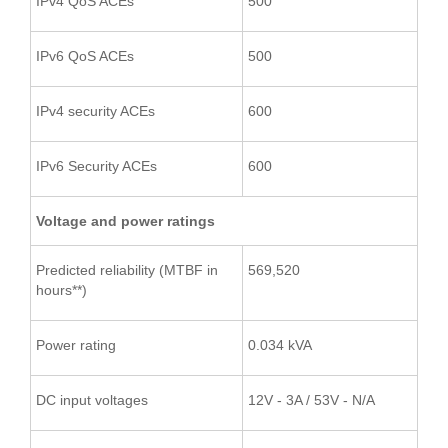
IPv4 QoS ACEs
500
IPv6 QoS ACEs
500
IPv4 security ACEs
600
IPv6 Security ACEs
600
Voltage and power ratings
Predicted reliability (MTBF in
569,520
hours**)
Power rating
0.034 kVA
DC input voltages
12V - 3A / 53V - N/A