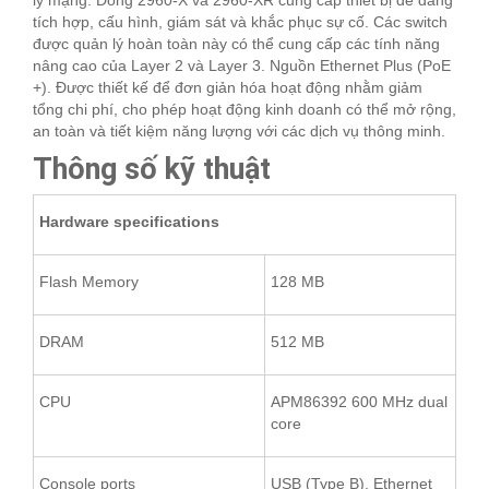
lý mạng. Dòng 2960-X và 2960-XR cung cấp thiết bị dễ dàng
tích hợp, cấu hình, giám sát và khắc phục sự cố. Các switch
được quản lý hoàn toàn này có thể cung cấp các tính năng
nâng cao của Layer 2 và Layer 3. Nguồn Ethernet Plus (PoE
+). Được thiết kế để đơn giản hóa hoạt động nhằm giảm
tổng chi phí, cho phép hoạt động kinh doanh có thể mở rộng,
an toàn và tiết kiệm năng lượng với các dịch vụ thông minh.
Thông số kỹ thuật
Hardware specifications
Flash Memory
128 MB
DRAM
512 MB
CPU
APM86392 600 MHz dual
core
Console ports
USB (Type B), Ethernet