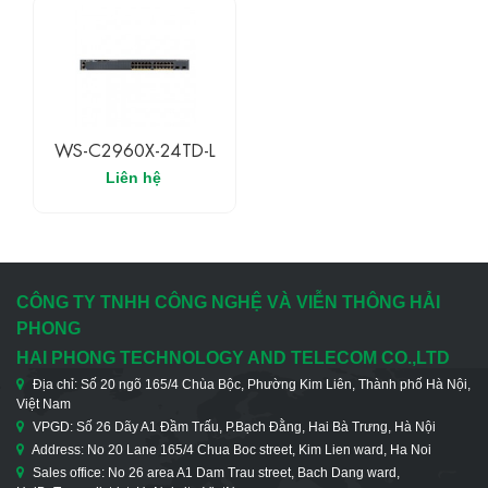
WS-C2960X-24TD-L
Liên hệ
CÔNG TY TNHH CÔNG NGHỆ VÀ VIỄN THÔNG HẢI
PHONG
HAI PHONG TECHNOLOGY AND TELECOM CO.,LTD
Địa chỉ: Số 20 ngõ 165/4 Chùa Bộc, Phường Kim Liên, Thành phố Hà Nội,
Việt Nam
VPGD: Số 26 Dãy A1 Đầm Trấu, P.Bạch Đằng, Hai Bà Trưng, Hà Nội
Address: No 20 Lane 165/4 Chua Boc street, Kim Lien ward, Ha Noi
Sales office: No 26 area A1 Dam Trau street, Bach Dang ward,