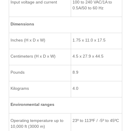
Input voltage and current
100 to 240 VAC/1A to
0.5A/50 to 60 Hz
Dimensions
Inches (H x D x W)
1.75 x 11.0 x 17.5
Centimeters (H x D x W)
4.5 x 27.9 x 44.5
Pounds
8.9
Kilograms
4.0
Environmental ranges
Operating temperature up to
23º to 113ºF / -5º to 45ºC
10,000 ft (3000 m)