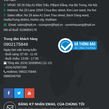
VPGD: Số 26 Dãy A1 Đầm Trấu, P.Bạch Đằng, Hai Bà Trưng, Hà Nội
Address: No 20 Lane 165/4 Chua Boc street, Kim Lien ward, Ha Noi
Sales office: No 26 area A1 Dam Trau street, Bach Dang ward,
HaiBaTrung district, HaNoi city, VietNam
Email: sales@hptt.vn - cuongnm@hptt.vn - vuminhquang@hptt.vn
Mã số thuế: 0106854178
Trung tâm khách hàng
0902175848
Ngày làm việc trong tuần:
- Buổi sáng: 07:45 - 11:45
- Buổi chiều: 13:00 - 17:30
Tổng đài: (024) 32008042 (11-15)
- (024) 62597265
Hotlines: 0902175848 -
0986546768
ĐĂNG KÝ NHẬN EMAIL CỦA CHÚNG TÔI
Bạn sẽ nhận ngay những chương trình khuyến mãi mới nhất