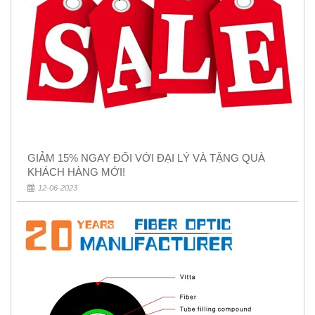
GIẢM 15% NGAY ĐỐI VỚI ĐẠI LÝ VÀ TẶNG QUÀ
KHÁCH HÀNG MỚI!
12-06-2023