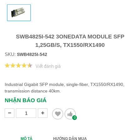
SWB4825I-542 3ONEDATA MODULE SFP
1,25GB/S, TX1550/RX1490
SKU:
SWB4825I-542
Viết đánh giá
Industrial Gigabit SFP module, single-fiber, TX1550/RX1490,
transmission distance 40km.
NHẬN BÁO GIÁ
0
MÔ TẢ
HƯỚNG DẪN MUA