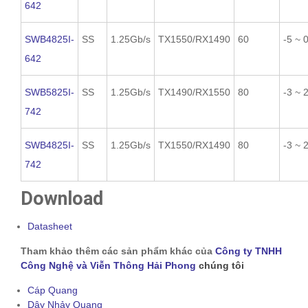
642
SWB4825I-
SS
1.25Gb/s
TX1550/RX1490
60
-5 ~ 
642
SWB5825I-
SS
1.25Gb/s
TX1490/RX1550
80
-3 ~ 
742
SWB4825I-
SS
1.25Gb/s
TX1550/RX1490
80
-3 ~ 
742
Download
Datasheet
Tham khảo thêm các sản phẩm khác của
Công ty TNHH
Công Nghệ và Viễn Thông Hải Phong
chúng tôi
Cáp Quang
Dây Nhảy Quang