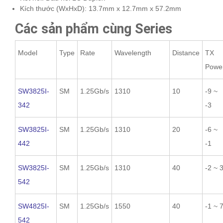
Kích thước (WxHxD): 13.7mm x 12.7mm x 57.2mm
Các sản phẩm cùng Series
Model
Type
Rate
Wavelength
Distance
TX
Powe
SW3825I-
SM
1.25Gb/s
1310
10
-9 ~
342
-3
SW3825I-
SM
1.25Gb/s
1310
20
-6 ~
442
-1
SW3825I-
SM
1.25Gb/s
1310
40
-2 ~ 
542
SW4825I-
SM
1.25Gb/s
1550
40
-1 ~ 
542