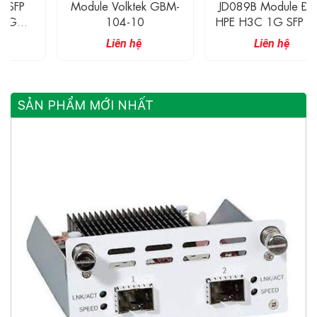
Module Volktek GBM-
JD089B Module Đồng
104-10
HPE H3C 1G SFP RJ45
Transceiver 100M
Liên hệ
Liên hệ
SẢN PHẨM MỚI NHẤT