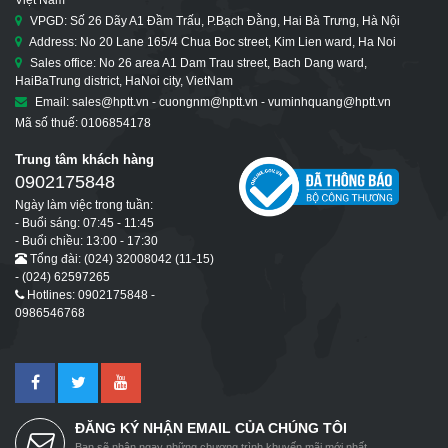
VPGD: Số 26 Dãy A1 Đầm Trấu, P.Bạch Đằng, Hai Bà Trưng, Hà Nội
Address: No 20 Lane 165/4 Chua Boc street, Kim Lien ward, Ha Noi
Sales office: No 26 area A1 Dam Trau street, Bach Dang ward,
HaiBaTrung district, HaNoi city, VietNam
Email: sales@hptt.vn - cuongnm@hptt.vn - vuminhquang@hptt.vn
Mã số thuế: 0106854178
Trung tâm khách hàng
0902175848
Ngày làm việc trong tuần:
- Buổi sáng: 07:45 - 11:45
- Buổi chiều: 13:00 - 17:30
Tổng đài: (024) 32008042 (11-15)
- (024) 62597265
Hotlines: 0902175848 -
0986546768
ĐĂNG KÝ NHẬN EMAIL CỦA CHÚNG TÔI
Bạn sẽ nhận ngay những chương trình khuyến mãi mới nhất