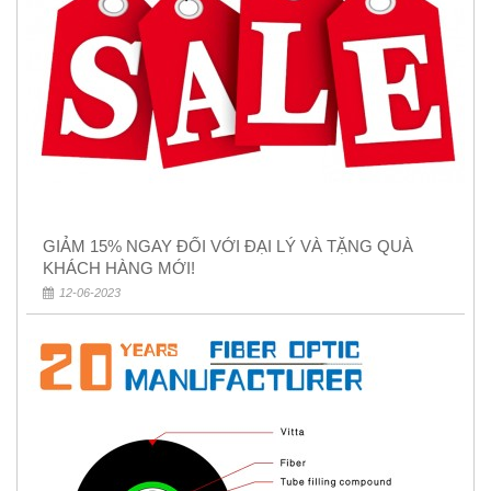
GIẢM 15% NGAY ĐỐI VỚI ĐẠI LÝ VÀ TẶNG QUÀ
KHÁCH HÀNG MỚI!
12-06-2023