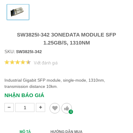
SW3825I-342 3ONEDATA MODULE SFP
1.25GB/S, 1310NM
SKU:
SW3825I-342
Viết đánh giá
Industrial Gigabit SFP module, single-mode, 1310nm,
transmission distance 10km.
NHẬN BÁO GIÁ
0
MÔ TẢ
HƯỚNG DẪN MUA