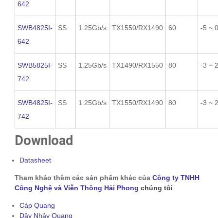
642
SWB4825I-
SS
1.25Gb/s
TX1550/RX1490
60
-5 ~ 
642
SWB5825I-
SS
1.25Gb/s
TX1490/RX1550
80
-3 ~ 
742
SWB4825I-
SS
1.25Gb/s
TX1550/RX1490
80
-3 ~ 
742
Download
Datasheet
Tham khảo thêm các sản phẩm khác của
Công ty TNHH
Công Nghệ và Viễn Thông Hải Phong
chúng tôi
Cáp Quang
Dây Nhảy Quang