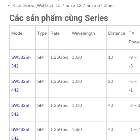
Kích thước (WxHxD): 13.7mm x 12.7mm x 57.2mm
Các sản phẩm cùng Series
Model
Type
Rate
Wavelength
Distance
TX
Powe
SW3825I-
SM
1.25Gb/s
1310
10
-9 ~
342
-3
SW3825I-
SM
1.25Gb/s
1310
20
-6 ~
442
-1
SW3825I-
SM
1.25Gb/s
1310
40
-2 ~ 
542
SW4825I-
SM
1.25Gb/s
1550
40
-1 ~ 
542