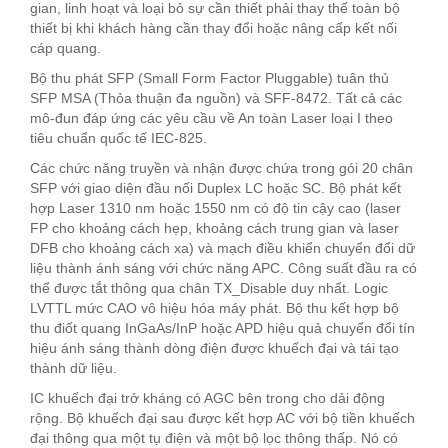
gian, linh hoạt và loại bỏ sự cần thiết phải thay thế toàn bộ
thiết bị khi khách hàng cần thay đổi hoặc nâng cấp kết nối
cáp quang.
Bộ thu phát SFP (Small Form Factor Pluggable) tuân thủ
SFP MSA (Thỏa thuận đa nguồn) và SFF-8472. Tất cả các
mô-đun đáp ứng các yêu cầu về An toàn Laser loại I theo
tiêu chuẩn quốc tế IEC-825.
Các chức năng truyền và nhận được chứa trong gói 20 chân
SFP với giao diện đầu nối Duplex LC hoặc SC. Bộ phát kết
hợp Laser 1310 nm hoặc 1550 nm có độ tin cậy cao (laser
FP cho khoảng cách hẹp, khoảng cách trung gian và laser
DFB cho khoảng cách xa) và mạch điều khiển chuyển đổi dữ
liệu thành ánh sáng với chức năng APC. Công suất đầu ra có
thể được tắt thông qua chân TX_Disable duy nhất. Logic
LVTTL mức CAO vô hiệu hóa máy phát. Bộ thu kết hợp bộ
thu điốt quang InGaAs/InP hoặc APD hiệu quả chuyển đổi tín
hiệu ánh sáng thành dòng điện được khuếch đại và tái tạo
thành dữ liệu.
IC khuếch đại trở kháng có AGC bên trong cho dải động
rộng. Bộ khuếch đại sau được kết hợp AC với bộ tiền khuếch
đại thông qua một tụ điện và một bộ lọc thông thấp. Nó có