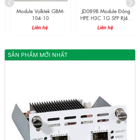
Module Volktek GBM-
JD089B Module Đồng
104-10
HPE H3C 1G SFP RJ45
Transceiver 100M
Liên hệ
Liên hệ
SẢN PHẨM MỚI NHẤT