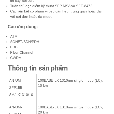
tin cậy Bellcore
Tuân thủ đặc điểm kỹ thuật SFP MSA và SFF-8472
Các liên kết có phạm vi tiếp cận hẹp, trung gian hoặc dài
với sợi đơn hoặc đa mode
Các ứng dụng:
ATM
SONET/SDH/PDH
FDDI
Fiber Channel
CWDM
Thông tin sản phẩm
AN-UM-
100BASE-LX 1310nm single mode (LC),
10 km
SFP155-
SM/LX1310/10
AN-UM-
100BASE-LX 1310nm single mode (LC),
20 km