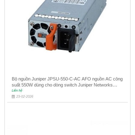
Bộ nguồn Juniper JPSU-550-C-AC AFO nguồn AC công
suất 550W dùng cho dòng switch Juniper Networks
EX4400
Liên hệ
23-02-2026