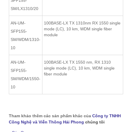
SFP155-
SM/LX1310/20
AN-UM-
100BASE-LX TX 1310nm RX 1550 single
mode (LC), 10 km, WDM single fiber
SFP155-
module
SM/WDM/1310-
10
AN-UM-
100BASE-LX TX 1550 nm, RX 1310
single mode (LC), 10 km, WDM single
SFP155-
fiber module
SM/WDM/1550-
10
Tham khảo thêm các sản phẩm khác của
Công ty TNHH
Công Nghệ và Viễn Thông Hải Phong
chúng tôi