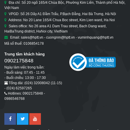
Địa chỉ: Số 20 ngõ 165/4 Chùa Bộc, Phường Kim Liên, Thành phố Hà Nội,
Việt Nam
VPGD: Số 26 Dãy A1 Đầm Trấu, P.Bạch Đằng, Hai Bà Trưng, Hà Nội
Address: No 20 Lane 165/4 Chua Boc street, Kim Lien ward, Ha Noi
Sales office: No 26 area A1 Dam Trau street, Bach Dang ward,
HaiBaTrung district, HaNoi city, VietNam
Email: sales@hptt.vn - cuongnm@hptt.vn - vuminhquang@hptt.vn
Mã số thuế: 0106854178
Trung tâm khách hàng
0902175848
Ngày làm việc trong tuần:
- Buổi sáng: 07:45 - 11:45
- Buổi chiều: 13:00 - 17:30
Tổng đài: (024) 32008042 (11-15)
- (024) 62597265
Hotlines: 0902175848 -
0986546768