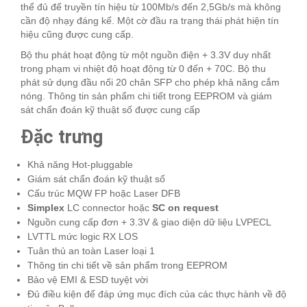
thể đủ để truyền tín hiệu từ 100Mb/s đến 2,5Gb/s mà không
cần độ nhạy đáng kể. Một cờ đầu ra trạng thái phát hiện tín
hiệu cũng được cung cấp.
Bộ thu phát hoạt động từ một nguồn điện + 3.3V duy nhất
trong phạm vi nhiệt độ hoạt động từ 0 đến + 70C. Bộ thu
phát sử dụng đầu nối 20 chân SFP cho phép khả năng cắm
nóng. Thông tin sản phẩm chi tiết trong EEPROM và giám
sát chẩn đoán kỹ thuật số được cung cấp
Đặc trưng
Khả năng Hot-pluggable
Giám sát chẩn đoán kỹ thuật số
Cấu trúc MQW FP hoặc Laser DFB
Simplex
LC connector hoặc
SC on request
Nguồn cung cấp đơn + 3.3V & giao diện dữ liệu LVPECL
LVTTL mức logic RX LOS
Tuân thủ an toàn Laser loại 1
Thông tin chi tiết về sản phẩm trong EEPROM
Bảo vệ EMI & ESD tuyệt vời
Đủ điều kiện để đáp ứng mục đích của các thực hành về độ