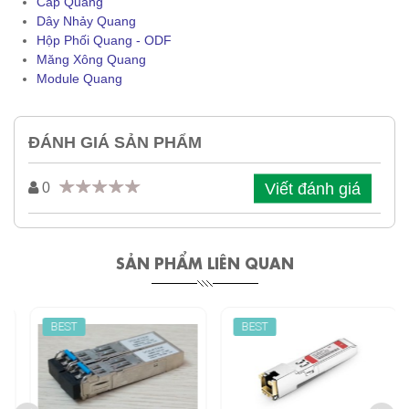
Cáp Quang
Dây Nhảy Quang
Hộp Phối Quang - ODF
Măng Xông Quang
Module Quang
ĐÁNH GIÁ SẢN PHẨM
Viết đánh giá
0
SẢN PHẨM LIÊN QUAN
BEST
BEST