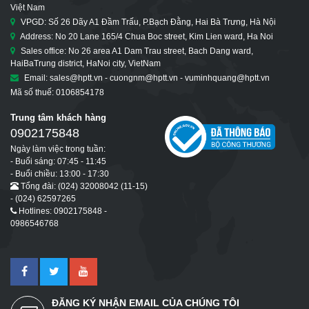
Việt Nam
VPGD: Số 26 Dãy A1 Đầm Trấu, P.Bạch Đằng, Hai Bà Trưng, Hà Nội
Address: No 20 Lane 165/4 Chua Boc street, Kim Lien ward, Ha Noi
Sales office: No 26 area A1 Dam Trau street, Bach Dang ward,
HaiBaTrung district, HaNoi city, VietNam
Email: sales@hptt.vn - cuongnm@hptt.vn - vuminhquang@hptt.vn
Mã số thuế: 0106854178
Trung tâm khách hàng
0902175848
Ngày làm việc trong tuần:
- Buổi sáng: 07:45 - 11:45
- Buổi chiều: 13:00 - 17:30
Tổng đài: (024) 32008042 (11-15)
- (024) 62597265
Hotlines: 0902175848 -
0986546768
ĐĂNG KÝ NHẬN EMAIL CỦA CHÚNG TÔI