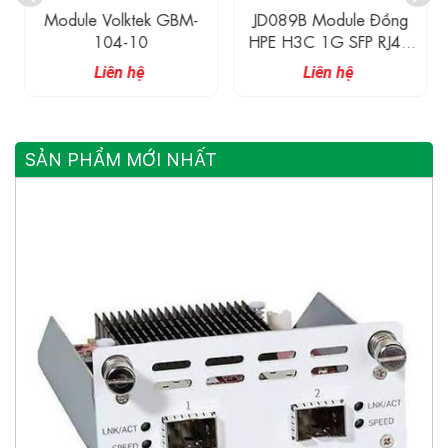
Module Volktek GBM-
JD089B Module Đồng
104-10
HPE H3C 1G SFP RJ45
Transceiver 100M
Liên hệ
Liên hệ
SẢN PHẨM MỚI NHẤT