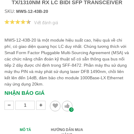
TX/1310NM RX LC BIDI SFP TRANSCEIVER
SKU:
MWS-12-43B-20
Viết đánh giá
MWS-12-43B-20 là một module hiệu suất cao, hiệu quả về chi
phí, có giao diện quang học LC duy nhất. Chúng tương thích với
Small Form Factor Pluggable Multi-Sourcing Agreement (MSA) và
các chức năng chẩn đoán kỹ thuật số có sẵn thông qua bus nối
tiếp 2 dây được chỉ định trong SFF-8472. Phần máy thu sử dụng
máy thu PIN và máy phát sử dụng laser DFB 1490nm, chồi liên
kết lên đến 14dB, đảm bảo cho module 1000Base-LX Ethernet
này ứng dụng 20km.
NHẬN BÁO GIÁ
0
MÔ TẢ
HƯỚNG DẪN MUA