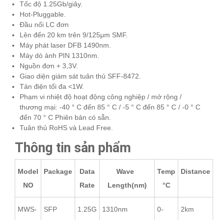
Tốc độ 1.25Gb/giây.
Hot-Pluggable.
Đầu nối LC đơn
Lên đến 20 km trên 9/125μm SMF.
Máy phát laser DFB 1490nm.
Máy dò ảnh PIN 1310nm.
Nguồn đơn + 3,3V.
Giao diện giám sát tuân thủ SFF-8472.
Tản điện tối đa <1W.
Phạm vi nhiệt độ hoạt động công nghiệp / mở rộng /
thương mại: -40 ° C đến 85 ° C / -5 ° C đến 85 ° C / -0 ° C
đến 70 ° C Phiên bản có sẵn.
Tuân thủ RoHS và Lead Free.
Thông tin sản phẩm
Model
Package
Data
Wave
Temp
Distance
NO
Rate
Length(nm)
°C
MWS-
SFP
1.25G
1310nm
0-
2km