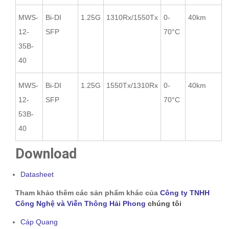
MWS-
Bi-DI
1.25G
1310Rx/1550Tx
0-
40km
12-
SFP
70°C
35B-
40
MWS-
Bi-DI
1.25G
1550Tx/1310Rx
0-
40km
12-
SFP
70°C
53B-
40
Download
Datasheet
Tham khảo thêm các sản phẩm khác của
Công ty TNHH
Công Nghệ và Viễn Thông Hải Phong
chúng tôi
Cáp Quang