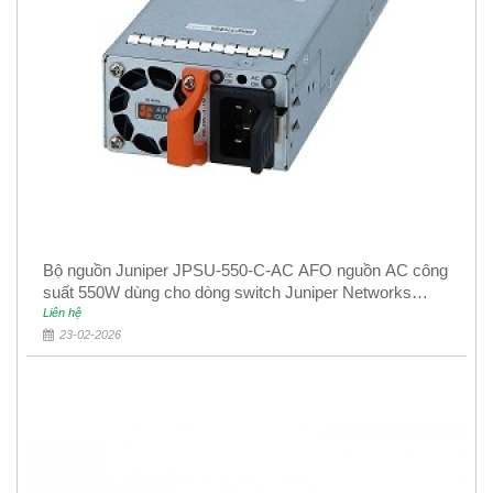
Bộ nguồn Juniper JPSU-550-C-AC AFO nguồn AC công
suất 550W dùng cho dòng switch Juniper Networks
EX4400
Liên hệ
23-02-2026