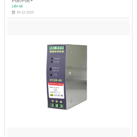
PoE/PoE+
Liên hệ
30-12-2025