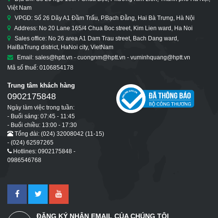
Việt Nam
VPGD: Số 26 Dãy A1 Đầm Trấu, P.Bạch Đằng, Hai Bà Trưng, Hà Nội
Address: No 20 Lane 165/4 Chua Boc street, Kim Lien ward, Ha Noi
Sales office: No 26 area A1 Dam Trau street, Bach Dang ward,
HaiBaTrung district, HaNoi city, VietNam
Email: sales@hptt.vn - cuongnm@hptt.vn - vuminhquang@hptt.vn
Mã số thuế: 0106854178
Trung tâm khách hàng
0902175848
Ngày làm việc trong tuần:
- Buổi sáng: 07:45 - 11:45
- Buổi chiều: 13:00 - 17:30
Tổng đài: (024) 32008042 (11-15)
- (024) 62597265
Hotlines: 0902175848 -
0986546768
ĐĂNG KÝ NHẬN EMAIL CỦA CHÚNG TÔI