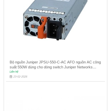
Bộ nguồn Juniper JPSU-550-C-AC AFO nguồn AC công
suất 550W dùng cho dòng switch Juniper Networks
EX4400
Liên hệ
23-02-2026