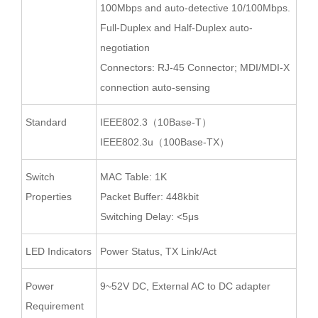
100Mbps and auto-detective 10/100Mbps.
Full-Duplex and Half-Duplex auto-
negotiation
Connectors: RJ-45 Connector; MDI/MDI-X
connection auto-sensing
Standard
IEEE802.3（10Base-T）
IEEE802.3u（100Base-TX）
Switch
MAC Table: 1K
Properties
Packet Buffer: 448kbit
Switching Delay: <5μs
LED Indicators
Power Status, TX Link/Act
Power
9~52V DC, External AC to DC adapter
Requirement