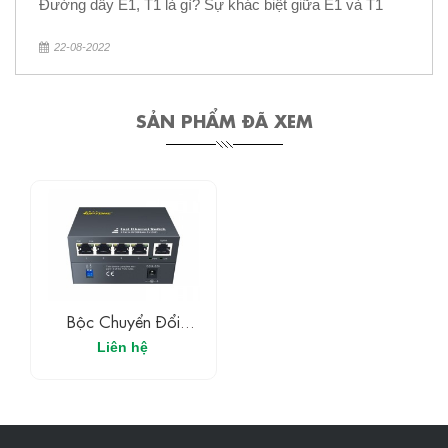
Đường dây E1, T1 là gì? Sự khác biệt giữa E1 và T1
22-08-2022
SẢN PHẨM ĐÃ XEM
Bộc Chuyển Đổi
Ethernet 5 Cổng
Liên hệ
10/100M TX (OPT-
104)