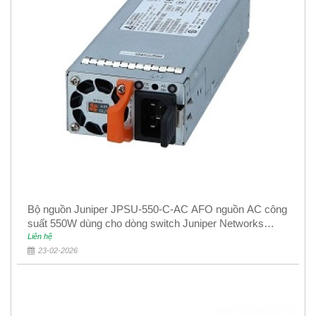
Bộ nguồn Juniper JPSU-550-C-AC AFO nguồn AC công
suất 550W dùng cho dòng switch Juniper Networks
EX4400
Liên hệ
23-02-2026