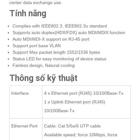
center data exchange use.
Tính năng
Complies with IEEE802.3, IEEE802.3u standard
Supports auto duplex(HDX/FDX) auto MDI/MDIX function
Auto MDI/MDI-X support on RJ-45 port
Support port base VLAN
Support Max packet length 1552/1536 bytes
Status LED for easy monitoring of device status
Fanless design, Natural cooling
Thông số kỹ thuật
Interface
4 x Ethernet port (RJ45) 10/100Base-Tx
1 x Uplink Ethernet port (RJ45)
10/100Base-Tx
Ethernet Port
Cable: Cat 5/5e/6 UTP cable
Available speed: force 10Mbps, force