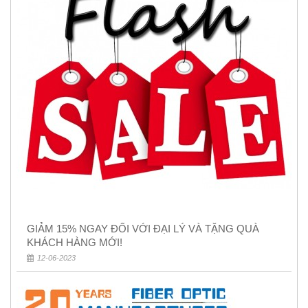
GIẢM 15% NGAY ĐỐI VỚI ĐẠI LÝ VÀ TẶNG QUÀ
KHÁCH HÀNG MỚI!
12-06-2023