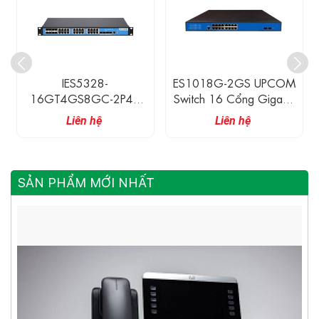
IES5328-
ES1018G-2GS UPCOM
16GT4GS8GC-2P48
Switch 16 Cổng Gigabit
3Onedata Switch Công
Ethernet + 2 Cổng
Liên hệ
Liên hệ
Nghiệp 16 Cổng
Gigabit SFP
Ethernet Gigabit, 4 Cổng
SFP Gigabit, 8 Cổng
Combo Gigabit
SẢN PHẨM MỚI NHẤT