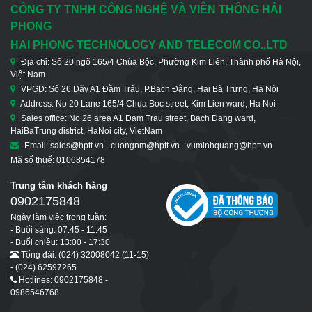
CÔNG TY TNHH CÔNG NGHỆ VÀ VIỄN THÔNG HẢI
PHONG
HAI PHONG TECHNOLOGY AND TELECOM CO.,LTD
Địa chỉ: Số 20 ngõ 165/4 Chùa Bộc, Phường Kim Liên, Thành phố Hà Nội,
Việt Nam
VPGD: Số 26 Dãy A1 Đầm Trấu, P.Bạch Đằng, Hai Bà Trưng, Hà Nội
Address: No 20 Lane 165/4 Chua Boc street, Kim Lien ward, Ha Noi
Sales office: No 26 area A1 Dam Trau street, Bach Dang ward,
HaiBaTrung district, HaNoi city, VietNam
Email: sales@hptt.vn - cuongnm@hptt.vn - vuminhquang@hptt.vn
Mã số thuế: 0106854178
Trung tâm khách hàng
0902175848
Ngày làm việc trong tuần:
- Buổi sáng: 07:45 - 11:45
- Buổi chiều: 13:00 - 17:30
Tổng đài: (024) 32008042 (11-15)
- (024) 62597265
Hotlines: 0902175848 -
0986546768