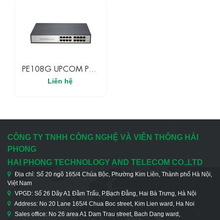
PE108G UPCOM POE
Injector 8 Cổng Gigabit
Liên hệ
Ethernet Với 8 Cổng
POE 15.4W
CÔNG TY TNHH CÔNG NGHỆ VÀ VIỄN THÔNG HẢI
PHONG
HAI PHONG TECHNOLOGY AND TELECOM CO.,LTD
Địa chỉ: Số 20 ngõ 165/4 Chùa Bộc, Phường Kim Liên, Thành phố Hà Nội,
Việt Nam
VPGD: Số 26 Dãy A1 Đầm Trấu, P.Bạch Đằng, Hai Bà Trưng, Hà Nội
Address: No 20 Lane 165/4 Chua Boc street, Kim Lien ward, Ha Noi
Sales office: No 26 area A1 Dam Trau street, Bach Dang ward,