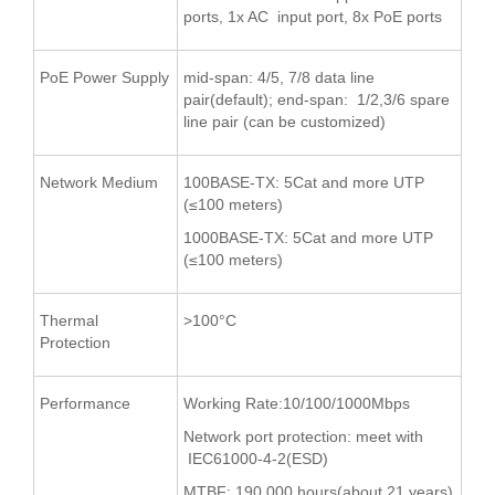
ports, 1x AC input port, 8x PoE ports
PoE Power Supply
mid-span: 4/5, 7/8 data line
pair(default); end-span: 1/2,3/6 spare
line pair (can be customized)
Network Medium
100BASE-TX: 5Cat and more UTP
(≤100 meters)
1000BASE-TX: 5Cat and more UTP
(≤100 meters)
Thermal
>100°C
Protection
Performance
Working Rate:10/100/1000Mbps
Network port protection: meet with
IEC61000-4-2(ESD)
MTBF: 190,000 hours(about 21 years)