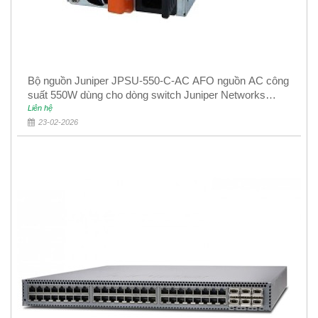
Bộ nguồn Juniper JPSU-550-C-AC AFO nguồn AC công
suất 550W dùng cho dòng switch Juniper Networks
EX4400
Liên hệ
23-02-2026