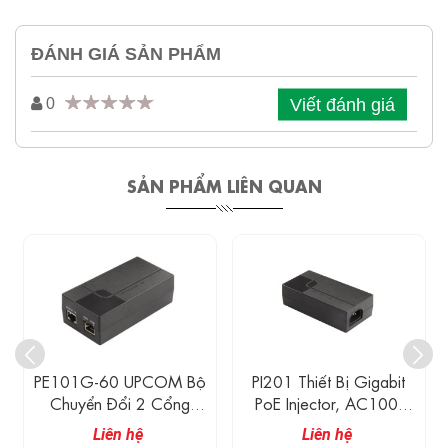
ĐÁNH GIÁ SẢN PHẨM
Viết đánh giá
0
SẢN PHẨM LIÊN QUAN
PE101G-60 UPCOM Bộ
PI201 Thiết Bị Gigabit
Chuyển Đổi 2 Cổng
PoE Injector, AC100-
Gigabit POE Với 1 Cổng
240V
Liên hệ
Liên hệ
Single PoE