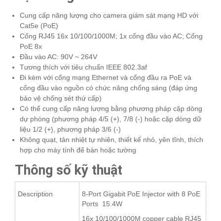
Cung cấp năng lượng cho camera giám sát mạng HD với
Cat5e (PoE)
Cổng RJ45 16x 10/100/1000M; 1x cổng đầu vào AC; Cổng
PoE 8x
Đầu vào AC: 90V ~ 264V
Tương thích với tiêu chuẩn IEEE 802.3af
Đi kèm với cổng mạng Ethernet và cổng đầu ra PoE và
cổng đầu vào nguồn có chức năng chống sáng (đáp ứng
bảo vệ chống sét thứ cấp)
Có thể cung cấp năng lượng bằng phương pháp cặp dòng
dự phòng (phương pháp 4/5 (+), 7/8 (-) hoặc cặp dòng dữ
liệu 1/2 (+), phương pháp 3/6 (-)
Không quạt, tản nhiệt tự nhiên, thiết kế nhỏ, yên tĩnh, thích
hợp cho máy tính để bàn hoặc tường
Thông số kỹ thuật
Description
8-Port Gigabit PoE Injector with 8 PoE
Ports 15.4W
16x 10/100/1000M copper cable RJ45