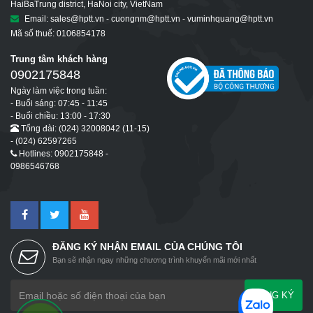
HaiBaTrung district, HaNoi city, VietNam
Email: sales@hptt.vn - cuongnm@hptt.vn - vuminhquang@hptt.vn
Mã số thuế: 0106854178
Trung tâm khách hàng
0902175848
Ngày làm việc trong tuần:
- Buổi sáng: 07:45 - 11:45
- Buổi chiều: 13:00 - 17:30
Tổng đài: (024) 32008042 (11-15)
- (024) 62597265
Hotlines: 0902175848 -
0986546768
ĐĂNG KÝ NHẬN EMAIL CỦA CHÚNG TÔI
Bạn sẽ nhận ngay những chương trình khuyến mãi mới nhất
ĐĂNG KÝ