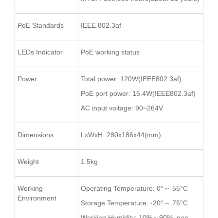
PoE Standards
IEEE 802.3af
LEDs Indicator
PoE working status
Power
Total power: 120W(IEEE802.3af)
PoE port power: 15.4W(IEEE802.3af)
AC input voltage: 90~264V
Dimensions
LxWxH: 280x186x44(mm)
Weight
1.5kg
Working
Operating Temperature: 0°～ 55°C
Environment
Storage Temperature: -20°～ 75°C
Working Humidity: 10%～90%, non-