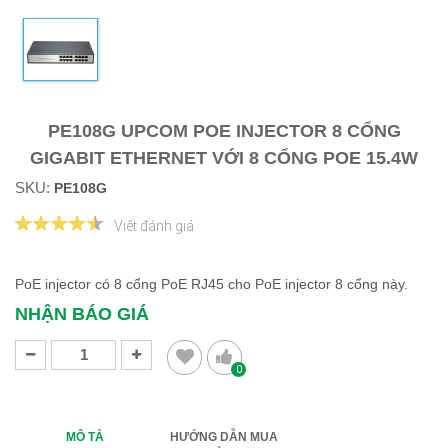
PE108G UPCOM POE INJECTOR 8 CỔNG
GIGABIT ETHERNET VỚI 8 CỔNG POE 15.4W
SKU:
PE108G
Viết đánh giá
PoE injector có 8 cổng PoE RJ45 cho PoE injector 8 cổng này.
NHẬN BÁO GIÁ
0
MÔ TẢ
HƯỚNG DẪN MUA