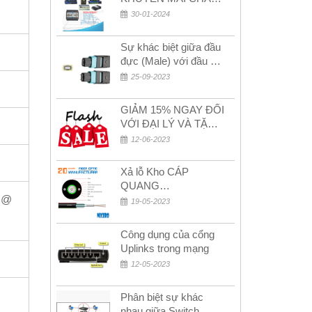
MỪNG NĂM MỚI
30-01-2024
2024
Sự khác biệt giữa đầu
đực (Male) với đầu cái
(Female) trong bộ đầu
25-09-2023
nối MPO
GIẢM 15% NGAY ĐỐI
VỚI ĐẠI LÝ VÀ TẶNG
QUÀ KHÁCH HÀNG
12-06-2023
MỚI!
Xả lỗ Kho CÁP
QUANG
A @
MULTIMODE CÁP
19-05-2023
QUANG
MULTIMODE 4-8-12-
Công dụng của cổng
24Fo SỢI OM1-OM2-
Uplinks trong mạng
OM3 Siêu Rẻ 5k
12-05-2023
Phân biệt sự khác
nhau giữa Switch,