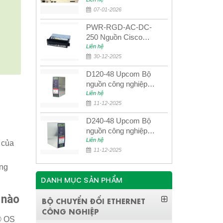
quang quản lý SDH
4E1+4ETH+RS232
07-01-2026
PWR-RGD-AC-DC-
250 Nguồn Cisco
Industrial 250W
Liên hệ
PoE/PoE+
30-12-2025
D120-48 Upcom Bộ
nguồn công nghiệp
đầu ra đơn 120W
Liên hệ
48VDC
11-12-2025
D240-48 Upcom Bộ
nguồn công nghiệp
đầu ra đơn 240W
Liên hệ
 của
48VDC
11-12-2025
ông
DANH MỤC SẢN PHẨM
 nào
BỘ CHUYỂN ĐỔI ETHERNET
CÔNG NGHIỆP
® OS