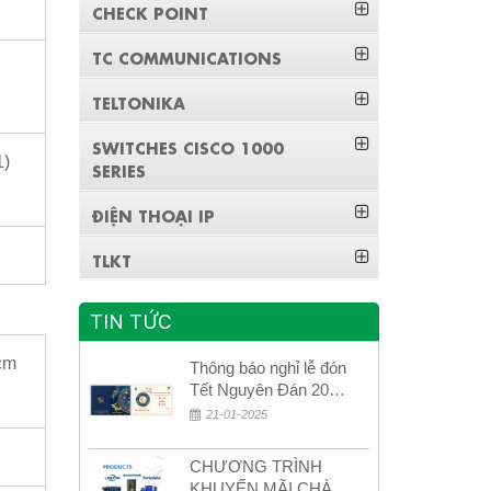
CHECK POINT
TC COMMUNICATIONS
TELTONIKA
SWITCHES CISCO 1000
1)
SERIES
ĐIỆN THOẠI IP
TLKT
TIN TỨC
7cm
Thông báo nghỉ lễ đón
Tết Nguyên Đán 2026
– Xuân Bính Ngọ!
21-01-2025
CHƯƠNG TRÌNH
KHUYẾN MÃI CHÀO