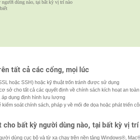
người dùng nào, tại bất kỳ vị trí nào
biết
rên tất cả các cổng, mọi lúc
SSL hoặc SSH) hoặc kỹ thuật trốn tránh được sử dụng
 sở cho tất cả các quyết định về chính sách kích hoạt an toàn
và áp dụng định hình lưu lượng
 kiểm soát chính sách, pháp y về mối đe dọa hoặc phát triển c
cho bất kỳ người dùng nào, tại bất kỳ vị trí
 người dùng cục bộ và từ xa chạy trên nền tảng Windows®, Mac