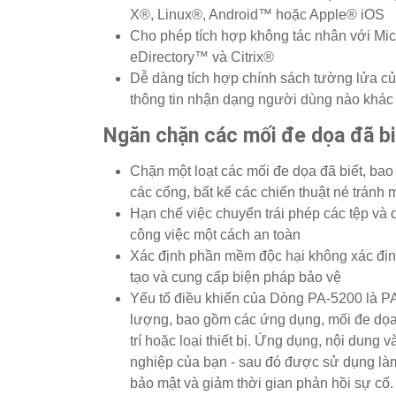
X®, Linux®, Android™ hoặc Apple® iOS
Cho phép tích hợp không tác nhân với Mic
eDirectory™ và Citrix®
Dễ dàng tích hợp chính sách tường lửa củ
thông tin nhận dạng người dùng nào khác
Ngăn chặn các mối đe dọa đã bi
Chặn một loạt các mối đe dọa đã biết, bao
các cổng, bất kể các chiến thuật né tránh
Hạn chế việc chuyển trái phép các tệp và
công việc một cách an toàn
Xác định phần mềm độc hại không xác định
tạo và cung cấp biện pháp bảo vệ
Yếu tố điều khiển của Dòng PA-5200 là PA
lượng, bao gồm các ứng dụng, mối đe dọa 
trí hoặc loại thiết bị. Ứng dụng, nội dung
nghiệp của bạn - sau đó được sử dụng làm
bảo mật và giảm thời gian phản hồi sự cố.