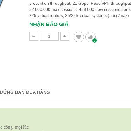
prevention throughput, 21 Gbps IPSec VPN throughput
32,000,000 max sessions, 458,000 new sessions per 
225 virtual routers, 25/225 virtual systems (base/max)
NHẬN BÁO GIÁ
0
ƯỚNG DẪN MUA HÀNG
ác cổng, mọi lúc