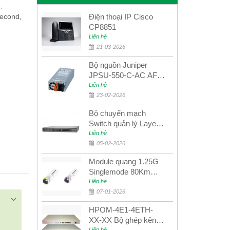
,
second,
Điện thoại IP Cisco
CP8851
Liên hệ
21-03-2026
Bộ nguồn Juniper
JPSU-550-C-AC AFO
nguồn AC công suất
Liên hệ
550W dùng cho dòng
23-02-2026
switch Juniper
Bộ chuyển mạch
Networks EX4400
Switch quản lý Layer 3
Juniper QFX5100-48S
Liên hệ
05-02-2026
Module quang 1.25G
Singlemode 80Km
UPCOM MWS-12-45-
Liên hệ
80AD/MWS-12-54-
07-01-2026
80BD
HPOM-4E1-4ETH-
XX-XX Bộ ghép kênh
Liên hệ