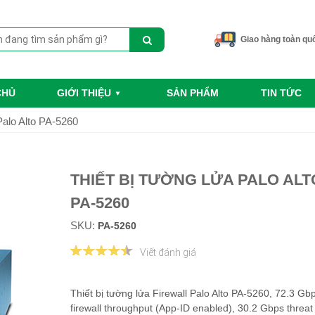
Giao hàng toàn qu
CHỦ
GIỚI THIỆU
SẢN PHẨM
TIN TỨC
Palo Alto PA-5260
THIẾT BỊ TƯỜNG LỬA PALO ALT
PA-5260
SKU:
PA-5260
Viết đánh giá
Thiết bị tường lửa Firewall Palo Alto PA-5260, 72.3 Gb
firewall throughput (App-ID enabled), 30.2 Gbps threat