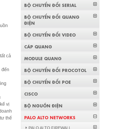
BỘ CHUYỂN ĐỔI SERIAL
BỘ CHUYỂN ĐỔI QUANG
ĐIỆN
guồn
BỘ CHUYỂN ĐỔI VIDEO
CÁP QUANG
tất cả
MODULE QUANG
n đến
BỘ CHUYỂN ĐỔI PROCOTOL
BỘ CHUYỂN ĐỔI POE
ộng
CISCO
u
kể vị
BỘ NGUỒN ĐIỆN
 doanh
PALO ALTO NETWORKS
tư thế
PALO ALTO FIREWALL