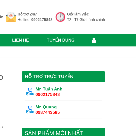
Hỗ trợ 24/7
Giờ làm việc
ốc
Hotline:
0902175848
T2 - T7 Giờ hành chính
LIÊN HỆ
TUYỂN DỤNG
O
HỖ TRỢ TRỰC TUYẾN
Mr. Tuấn Anh
0902175848
Mr. Quang
0987443585
ps
SẢN PHẨM MỚI NHẤT