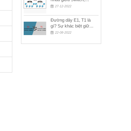
Router và Hub
27-12-2022
Đường dây E1, T1 là
gì? Sự khác biệt giữa
E1 và T1
22-08-2022