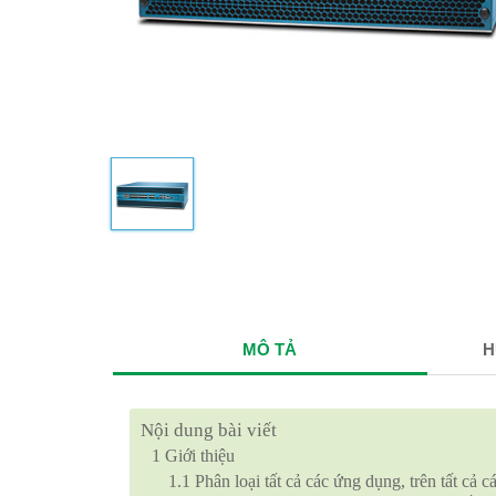
MÔ TẢ
H
Nội dung bài viết
1
Giới thiệu
1.1
Phân loại tất cả các ứng dụng, trên tất cả c