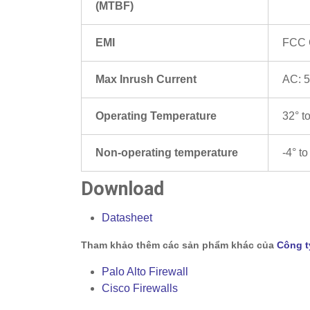
(MTBF)
EMI
FCC C
Max Inrush Current
AC: 
Operating Temperature
32° t
Non-operating temperature
-4° t
Download
Datasheet
Tham khảo thêm các sản phẩm khác của
Công t
Palo Alto Firewall
Cisco Firewalls