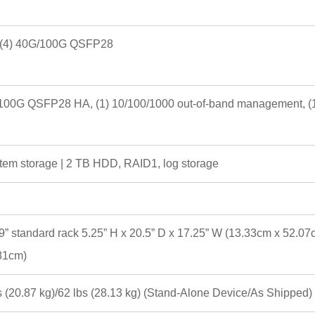
 (4) 40G/100G QSFP28
G/100G QSFP28 HA, (1) 10/100/1000 out-of-band management, (
em storage | 2 TB HDD, RAID1, log storage
9” standard rack 5.25” H x 20.5” D x 17.25” W (13.33cm x 52.0
81cm)
s (20.87 kg)/62 lbs (28.13 kg) (Stand-Alone Device/As Shipped)