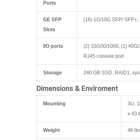
Ports
GE SFP
(16) 1G/10G SFP/ SFP+,
Slots
I/O ports
(2) 10/100/1000, (1) 40
RJ45 console port
Storage
240 GB SSD, RAID1, syst
Dimensions & Enviroment
Mounting
3U, 1
x 43.
Weight
46 lb