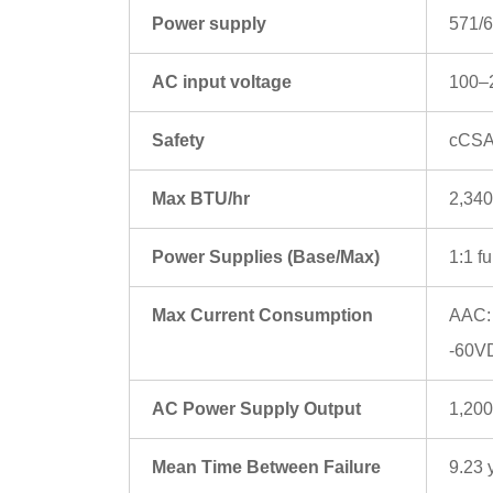
Power supply
571/
AC input voltage
100–
Safety
cCSA
Max BTU/hr
2,340
Power Supplies (Base/Max)
1:1 f
Max Current Consumption
AAC:
-60V
AC Power Supply Output
1,200
Mean Time Between Failure
9.23 