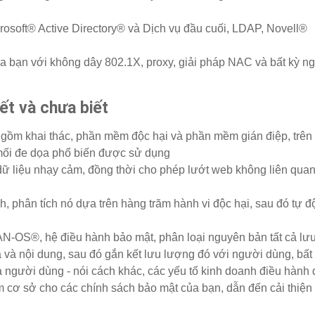
rosoft® Active Directory® và Dịch vụ đầu cuối, LDAP, Novell®
a bạn với không dây 802.1X, proxy, giải pháp NAC và bất kỳ n
ết và chưa biết
 gồm khai thác, phần mềm độc hại và phần mềm gián điệp, trên 
 mối đe dọa phổ biến được sử dụng
 dữ liệu nhạy cảm, đồng thời cho phép lướt web không liên qua
, phân tích nó dựa trên hàng trăm hành vi độc hại, sau đó tự đ
N-OS®, hệ điều hành bảo mật, phân loại nguyên bản tất cả lư
và nội dung, sau đó gắn kết lưu lượng đó với người dùng, bất 
 và người dùng - nói cách khác, các yếu tố kinh doanh điều hành
 cơ sở cho các chính sách bảo mật của bạn, dẫn đến cải thiện 