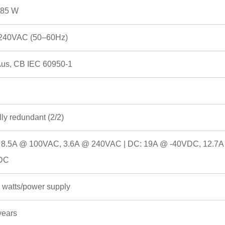
685 W
240VAC (50–60Hz)
us, CB IEC 60950-1
ully redundant (2/2)
 8.5A @ 100VAC, 3.6A @ 240VAC | DC: 19A @ -40VDC, 12.7
DC
 watts/power supply
years