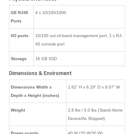
GE RJ45
4 x 10/100/1000
Ports
I/O ports
10/100 out-of-band management port, 1 x RJ-
45 console port
Storage
16 GB SSD
Dimensions & Enviroment
Dimensions Width x
1.62” H x 6.29” D x 8.07” W
Depth x Height (inches)
Weight
2.8 lbs / 5.0 lbs (Stand-Alone
Device/As Shipped)
Power supply
40 W (20 W/30 W)