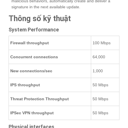
malicious behaviors, automatically create and deliver a
signature in the next available update.
Thông số kỹ thuật
System Performance
Firewall throughput
100 Mbps
Concurrent connections
64,000
New connections/sec
1,000
IPS throughput
50 Mbps
Threat Protection Throughput
50 Mbps
IPSec VPN throughput
50 Mbps
Physical interfaces