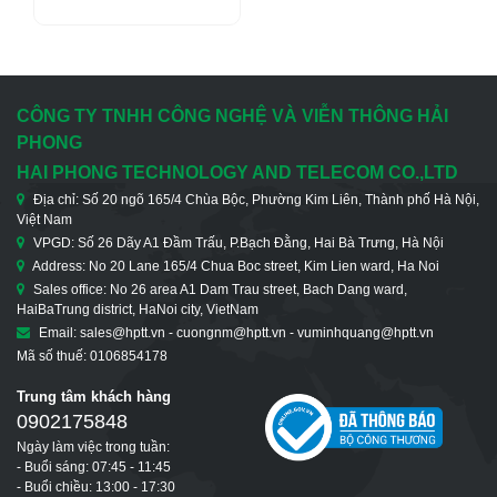
CÔNG TY TNHH CÔNG NGHỆ VÀ VIỄN THÔNG HẢI
PHONG
HAI PHONG TECHNOLOGY AND TELECOM CO.,LTD
Địa chỉ: Số 20 ngõ 165/4 Chùa Bộc, Phường Kim Liên, Thành phố Hà Nội,
Việt Nam
VPGD: Số 26 Dãy A1 Đầm Trấu, P.Bạch Đằng, Hai Bà Trưng, Hà Nội
Address: No 20 Lane 165/4 Chua Boc street, Kim Lien ward, Ha Noi
Sales office: No 26 area A1 Dam Trau street, Bach Dang ward,
HaiBaTrung district, HaNoi city, VietNam
Email: sales@hptt.vn - cuongnm@hptt.vn - vuminhquang@hptt.vn
Mã số thuế: 0106854178
Trung tâm khách hàng
0902175848
Ngày làm việc trong tuần:
- Buổi sáng: 07:45 - 11:45
- Buổi chiều: 13:00 - 17:30