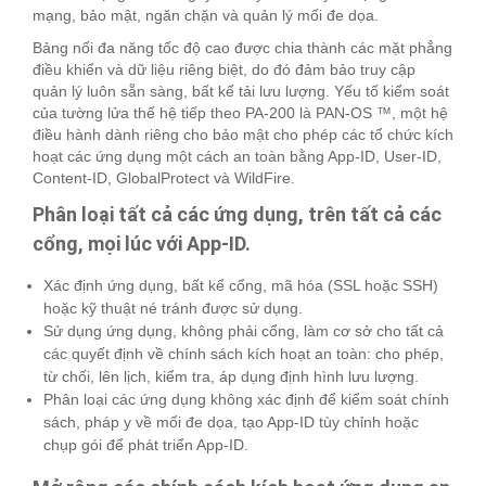
mạng, bảo mật, ngăn chặn và quản lý mối đe dọa.
Bảng nối đa năng tốc độ cao được chia thành các mặt phẳng
điều khiển và dữ liệu riêng biệt, do đó đảm bảo truy cập
quản lý luôn sẵn sàng, bất kể tải lưu lượng. Yếu tố kiểm soát
của tường lửa thế hệ tiếp theo PA-200 là PAN-OS ™, một hệ
điều hành dành riêng cho bảo mật cho phép các tổ chức kích
hoạt các ứng dụng một cách an toàn bằng App-ID, User-ID,
Content-ID, GlobalProtect và WildFire.
Phân loại tất cả các ứng dụng, trên tất cả các
cổng, mọi lúc với App-ID.
Xác định ứng dụng, bất kể cổng, mã hóa (SSL hoặc SSH)
hoặc kỹ thuật né tránh được sử dụng.
Sử dụng ứng dụng, không phải cổng, làm cơ sở cho tất cả
các quyết định về chính sách kích hoạt an toàn: cho phép,
từ chối, lên lịch, kiểm tra, áp dụng định hình lưu lượng.
Phân loại các ứng dụng không xác định để kiểm soát chính
sách, pháp y về mối đe dọa, tạo App-ID tùy chỉnh hoặc
chụp gói để phát triển App-ID.