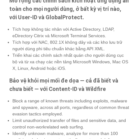
Mở rộng các chính sách kích hoạt ứng dụng an
toàn cho mọi người dùng, ở bất kỳ vị trí nào,
với User-ID và GlobalProtect.
Tích hợp không tác nhân với Active Directory, LDAP,
eDirectory Citrix và Microsoft Terminal Services.
Tích hợp với NAC, 802.1X không dây và các kho lưu trữ
người dùng phi tiêu chuẩn khác bằng API XML.
Triển khai các chính sách nhất quán cho người dùng cục
bộ và từ xa chạy các nền tảng Microsoft Windows, Mac OS
X, Linux, Android hoặc iOS.
Bảo vệ khỏi mọi mối đe dọa — cả đã biết và
chưa biết — với Content-ID và Wildfire
Block a range of known threats including exploits, malware
and spyware, across all ports, regardless of common threat
evasion tactics employed.
Limit unauthorized transfer of files and sensitive data, and
control non-workrelated web surfing.
Identify unknown malware, analyze for more than 100