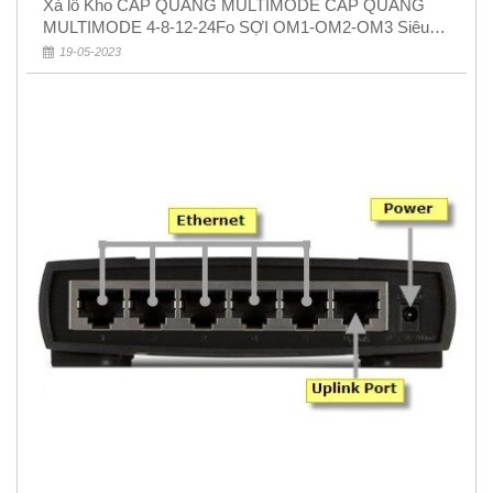
Xả lỗ Kho CÁP QUANG MULTIMODE CÁP QUANG
MULTIMODE 4-8-12-24Fo SỢI OM1-OM2-OM3 Siêu
Rẻ 5k
19-05-2023