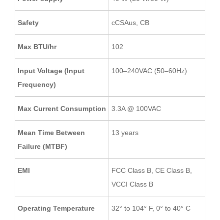
Safety
cCSAus, CB
Max BTU/hr
102
Input Voltage (Input
100–240VAC (50–60Hz)
Frequency)
Max Current Consumption
3.3A @ 100VAC
Mean Time Between
13 years
Failure (MTBF)
EMI
FCC Class B, CE Class B,
VCCI Class B
Operating Temperature
32° to 104° F, 0° to 40° C