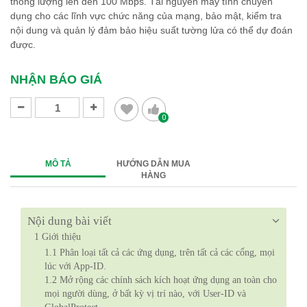
thông lượng lên đến 100 Mbps. Tài nguyên máy tính chuyên
dụng cho các lĩnh vực chức năng của mạng, bảo mật, kiểm tra
nội dung và quản lý đảm bảo hiệu suất tường lửa có thể dự đoán
được.
NHẬN BÁO GIÁ
0
MÔ TẢ
HƯỚNG DẪN MUA
HÀNG
Nội dung bài viết
1
Giới thiệu
1.1
Phân loại tất cả các ứng dụng, trên tất cả các cổng, mọi
lúc với App-ID.
1.2
Mở rộng các chính sách kích hoạt ứng dụng an toàn cho
mọi người dùng, ở bất kỳ vị trí nào, với User-ID và