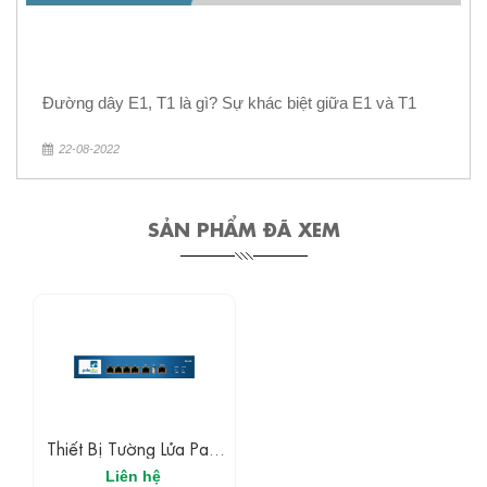
Đường dây E1, T1 là gì? Sự khác biệt giữa E1 và T1
22-08-2022
SẢN PHẨM ĐÃ XEM
Thiết Bị Tường Lửa Palo
Alto PA-200
Liên hệ