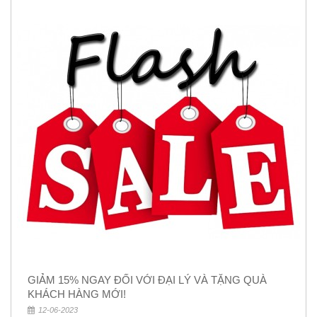
GIẢM 15% NGAY ĐỐI VỚI ĐẠI LÝ VÀ TẶNG QUÀ
KHÁCH HÀNG MỚI!
12-06-2023