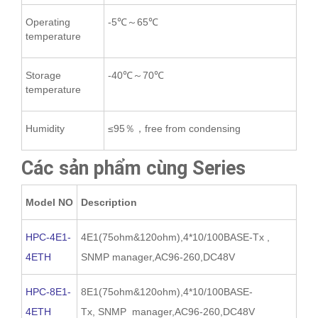
Operating
-5℃～65℃
temperature
Storage
-40℃～70℃
temperature
Humidity
≤95％，free from condensing
Các sản phẩm cùng Series
Model NO
Description
HPC-4E1-
4E1(75ohm&120ohm),4*10/100BASE-Tx ,
4ETH
SNMP manager,AC96-260,DC48V
HPC-8E1-
8E1(75ohm&120ohm),4*10/100BASE-
4ETH
Tx, SNMP manager,AC96-260,DC48V