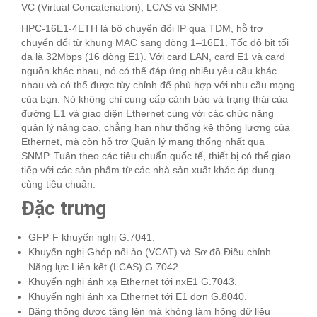
VC (Virtual Concatenation), LCAS và SNMP.
HPC-16E1-4ETH là bộ chuyển đổi IP qua TDM, hỗ trợ
chuyển đổi từ khung MAC sang dòng 1–16E1. Tốc độ bit tối
đa là 32Mbps (16 dòng E1). Với card LAN, card E1 và card
nguồn khác nhau, nó có thể đáp ứng nhiều yêu cầu khác
nhau và có thể được tùy chỉnh để phù hợp với nhu cầu mạng
của bạn. Nó không chỉ cung cấp cảnh báo và trạng thái của
đường E1 và giao diện Ethernet cùng với các chức năng
quản lý nâng cao, chẳng hạn như thống kê thông lượng của
Ethernet, mà còn hỗ trợ Quản lý mạng thống nhất qua
SNMP. Tuân theo các tiêu chuẩn quốc tế, thiết bị có thể giao
tiếp với các sản phẩm từ các nhà sản xuất khác áp dụng
cùng tiêu chuẩn.
Đặc trưng
GFP-F khuyến nghị G.7041.
Khuyến nghị Ghép nối ảo (VCAT) và Sơ đồ Điều chỉnh
Năng lực Liên kết (LCAS) G.7042.
Khuyến nghị ánh xạ Ethernet tới nxE1 G.7043.
Khuyến nghị ánh xạ Ethernet tới E1 đơn G.8040.
Băng thông được tăng lên mà không làm hỏng dữ liệu