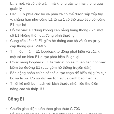
Ethernet, và có thể giảm mà không gây tổn hại thông qua
quản lý.
Các E1 ở phía cục bộ và phía xa có thể được sắp xếp tùy
ý, chẳng hạn như cổng E1 từ xa 1 có thể giao tiếp với cổng
E1 cục bộ.
Hỗ trợ việc sử dụng không cân bằng băng thông - khi một
số E1 không thể hoạt động bình thường
Cung cấp kết nối E1 giữa hệ thống cục bộ và từ xa (truy
cập thông qua SNMP).
Tín hiệu nhánh E1 loopback tự động phát hiện và cắt; khi
một số tín hiệu E1 được phát hiện là lặp lại
Chức năng loopback E1 từ xa/cục bộ sẽ thuận tiện cho việc
kiểm tra đường E1 (bao gồm hệ thống truyền dẫn).
Báo động hoàn chỉnh có thể được chọn để hiển thị giữa cục
bộ và từ xa. Cơ sở dữ liệu lịch sử và cảnh báo hiện tại.
Thiết kế một bo mạch với kích thước nhỏ, tiêu thụ điện
năng cao và thấp 1U.
Cổng E1
Chuẩn giao diện tuân theo giao thức G.703
Hỗ trợ tự động loại bỏ và khôi phục các kênh E1 được sử