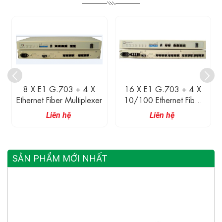
8 X E1 G.703 + 4 X
16 X E1 G.703 + 4 X
Ethernet Fiber Multiplexer
10/100 Ethernet Fiber
Multiplexer With Dot1Q
Liên hệ
Liên hệ
VLAN’s, QoS, And BW
Shaping
SẢN PHẨM MỚI NHẤT