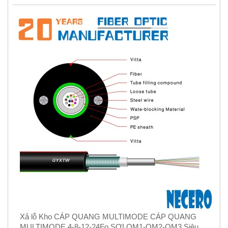
Xả lỗ Kho CÁP QUANG MULTIMODE CÁP QUANG
MULTIMODE 4-8-12-24Fo SỢI OM1-OM2-OM3 Siêu