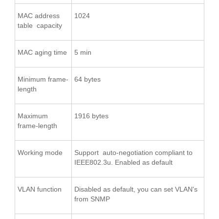
MAC address
1024
table capacity
MAC aging time
5 min
Minimum frame-
64 bytes
length
Maximum
1916 bytes
frame-length
Working mode
Support auto-negotiation compliant to
IEEE802.3u. Enabled as default
VLAN function
Disabled as default, you can set VLAN's
from SNMP