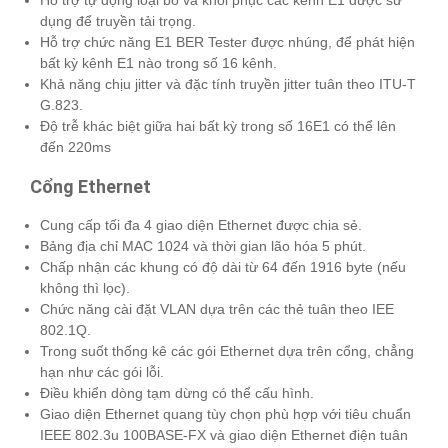
dụng để truyền tải trọng.
Hỗ trợ chức năng E1 BER Tester được nhúng, để phát hiện
bất kỳ kênh E1 nào trong số 16 kênh.
Khả năng chịu jitter và đặc tính truyền jitter tuân theo ITU-T
G.823.
Độ trễ khác biệt giữa hai bất kỳ trong số 16E1 có thể lên
đến 220ms
Cổng Ethernet
Cung cấp tối đa 4 giao diện Ethernet được chia sẻ.
Bảng địa chỉ MAC 1024 và thời gian lão hóa 5 phút.
Chấp nhận các khung có độ dài từ 64 đến 1916 byte (nếu
không thì lọc).
Chức năng cài đặt VLAN dựa trên các thẻ tuân theo IEE
802.1Q.
Trong suốt thống kê các gói Ethernet dựa trên cổng, chẳng
hạn như các gói lỗi.
Điều khiển dòng tạm dừng có thể cấu hình.
Giao diện Ethernet quang tùy chọn phù hợp với tiêu chuẩn
IEEE 802.3u 100BASE-FX và giao diện Ethernet điện tuân