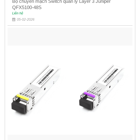
Bộ chuyển mạch Switch quản lý Layer 3 Juniper
QFX5100-48S
Liên hệ
05-02-2026