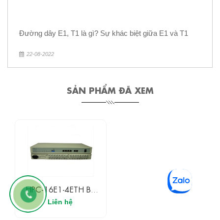
Đường dây E1, T1 là gì? Sự khác biệt giữa E1 và T1
22-08-2022
SẢN PHẨM ĐÃ XEM
HPC-16E1-4ETH Bộ
Chuyển Đổi 16E1 Sang
Liên hệ
4Ethernet