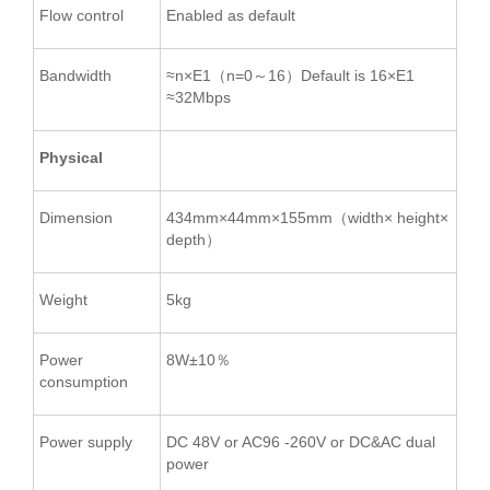
Flow control
Enabled as default
Bandwidth
≈n×E1（n=0～16）Default is 16×E1
≈32Mbps
Physical
Dimension
434mm×44mm×155mm（width× height×
depth）
Weight
5kg
Power
8W±10％
consumption
Power supply
DC 48V or AC96 -260V or DC&AC dual
power