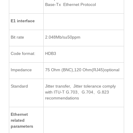
Base-Tx Ethernet Protocol
E1 interface
Bit rate
2.048Mb/s±50ppm
Code format:
HDB3
Impedance
75 Ohm (BNC),120 Ohm(RJ45)optional
Standard
Jitter transfer, Jitter tolerance comply
with ITU-T G.703、G.704、G.823
recommendations
Ethernet
related
parameters