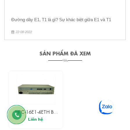
Đường dây E1, T1 là gì? Sự khác biệt giữa E1 và T1
22-08-2022
SẢN PHẨM ĐÃ XEM
HPC-16E1-4ETH Bộ
Chuyển Đổi 16E1 Sang
Liên hệ
4Ethernet