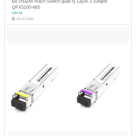
Bộ chuyển mạch Switch quản lý Layer 3 Juniper
QFX5100-48S
Liên hệ
05-02-2026