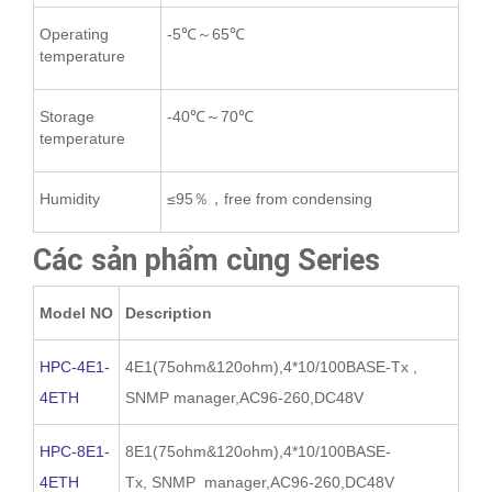
Operating
-5℃～65℃
temperature
Storage
-40℃～70℃
temperature
Humidity
≤95％，free from condensing
Các sản phẩm cùng Series
Model NO
Description
HPC-4E1-
4E1(75ohm&120ohm),4*10/100BASE-Tx ,
4ETH
SNMP manager,AC96-260,DC48V
HPC-8E1-
8E1(75ohm&120ohm),4*10/100BASE-
4ETH
Tx, SNMP manager,AC96-260,DC48V