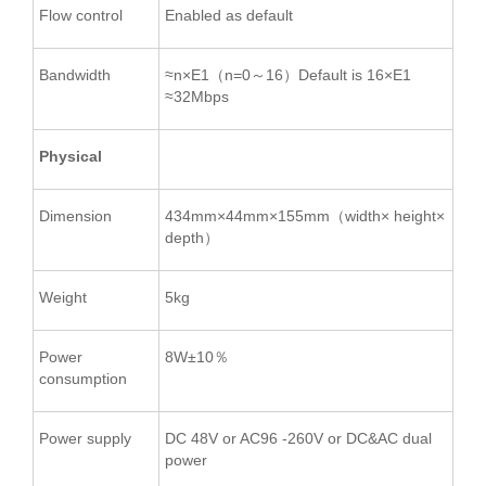
Flow control
Enabled as default
Bandwidth
≈n×E1（n=0～16）Default is 16×E1
≈32Mbps
Physical
Dimension
434mm×44mm×155mm（width× height×
depth）
Weight
5kg
Power
8W±10％
consumption
Power supply
DC 48V or AC96 -260V or DC&AC dual
power