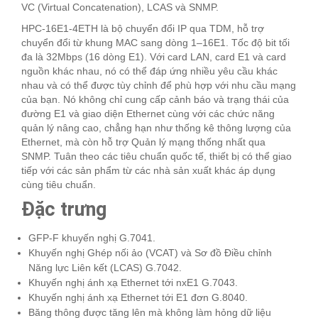
VC (Virtual Concatenation), LCAS và SNMP.
HPC-16E1-4ETH là bộ chuyển đổi IP qua TDM, hỗ trợ
chuyển đổi từ khung MAC sang dòng 1–16E1. Tốc độ bit tối
đa là 32Mbps (16 dòng E1). Với card LAN, card E1 và card
nguồn khác nhau, nó có thể đáp ứng nhiều yêu cầu khác
nhau và có thể được tùy chỉnh để phù hợp với nhu cầu mạng
của bạn. Nó không chỉ cung cấp cảnh báo và trạng thái của
đường E1 và giao diện Ethernet cùng với các chức năng
quản lý nâng cao, chẳng hạn như thống kê thông lượng của
Ethernet, mà còn hỗ trợ Quản lý mạng thống nhất qua
SNMP. Tuân theo các tiêu chuẩn quốc tế, thiết bị có thể giao
tiếp với các sản phẩm từ các nhà sản xuất khác áp dụng
cùng tiêu chuẩn.
Đặc trưng
GFP-F khuyến nghị G.7041.
Khuyến nghị Ghép nối ảo (VCAT) và Sơ đồ Điều chỉnh
Năng lực Liên kết (LCAS) G.7042.
Khuyến nghị ánh xạ Ethernet tới nxE1 G.7043.
Khuyến nghị ánh xạ Ethernet tới E1 đơn G.8040.
Băng thông được tăng lên mà không làm hỏng dữ liệu