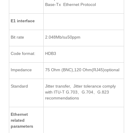
Base-Tx Ethernet Protocol
E1 interface
Bit rate
2.048Mb/s±50ppm
Code format:
HDB3
Impedance
75 Ohm (BNC),120 Ohm(RJ45)optional
Standard
Jitter transfer, Jitter tolerance comply
with ITU-T G.703、G.704、G.823
recommendations
Ethernet
related
parameters