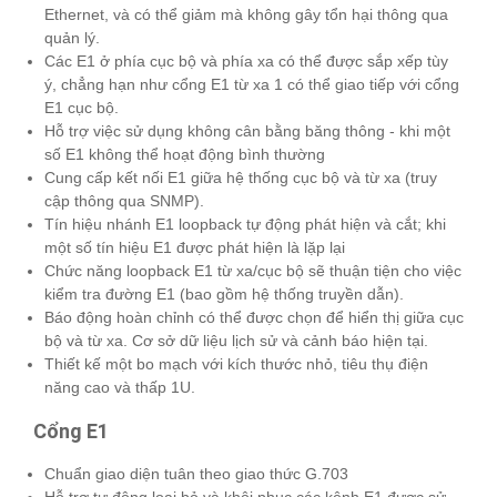
Ethernet, và có thể giảm mà không gây tổn hại thông qua
quản lý.
Các E1 ở phía cục bộ và phía xa có thể được sắp xếp tùy
ý, chẳng hạn như cổng E1 từ xa 1 có thể giao tiếp với cổng
E1 cục bộ.
Hỗ trợ việc sử dụng không cân bằng băng thông - khi một
số E1 không thể hoạt động bình thường
Cung cấp kết nối E1 giữa hệ thống cục bộ và từ xa (truy
cập thông qua SNMP).
Tín hiệu nhánh E1 loopback tự động phát hiện và cắt; khi
một số tín hiệu E1 được phát hiện là lặp lại
Chức năng loopback E1 từ xa/cục bộ sẽ thuận tiện cho việc
kiểm tra đường E1 (bao gồm hệ thống truyền dẫn).
Báo động hoàn chỉnh có thể được chọn để hiển thị giữa cục
bộ và từ xa. Cơ sở dữ liệu lịch sử và cảnh báo hiện tại.
Thiết kế một bo mạch với kích thước nhỏ, tiêu thụ điện
năng cao và thấp 1U.
Cổng E1
Chuẩn giao diện tuân theo giao thức G.703
Hỗ trợ tự động loại bỏ và khôi phục các kênh E1 được sử