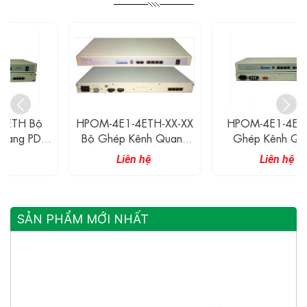
HPOM-4E1-4ETH-XX-XX
HPOM-4E1-4ETH Bộ
Bộ Ghép Kênh Quang
Ghép Kênh Quang
Quản Lý SDH
4E1+4ETH+RS232 Được
Liên hệ
Liên hệ
4E1+4ETH+RS232
Quản Lý
SẢN PHẨM MỚI NHẤT