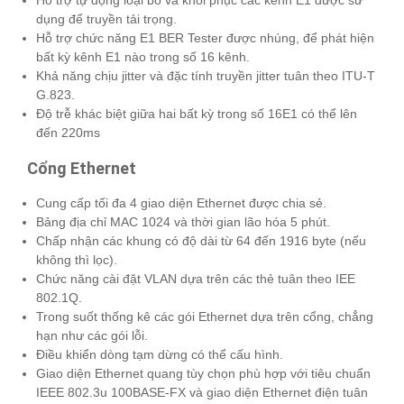
dụng để truyền tải trọng.
Hỗ trợ chức năng E1 BER Tester được nhúng, để phát hiện
bất kỳ kênh E1 nào trong số 16 kênh.
Khả năng chịu jitter và đặc tính truyền jitter tuân theo ITU-T
G.823.
Độ trễ khác biệt giữa hai bất kỳ trong số 16E1 có thể lên
đến 220ms
Cổng Ethernet
Cung cấp tối đa 4 giao diện Ethernet được chia sẻ.
Bảng địa chỉ MAC 1024 và thời gian lão hóa 5 phút.
Chấp nhận các khung có độ dài từ 64 đến 1916 byte (nếu
không thì lọc).
Chức năng cài đặt VLAN dựa trên các thẻ tuân theo IEE
802.1Q.
Trong suốt thống kê các gói Ethernet dựa trên cổng, chẳng
hạn như các gói lỗi.
Điều khiển dòng tạm dừng có thể cấu hình.
Giao diện Ethernet quang tùy chọn phù hợp với tiêu chuẩn
IEEE 802.3u 100BASE-FX và giao diện Ethernet điện tuân