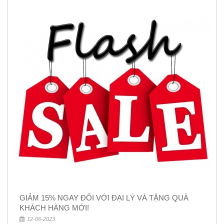
GIẢM 15% NGAY ĐỐI VỚI ĐẠI LÝ VÀ TẶNG QUÀ
KHÁCH HÀNG MỚI!
12-06-2023