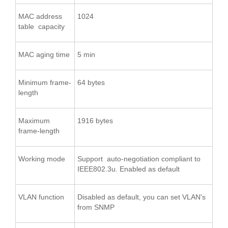
MAC address
1024
table capacity
MAC aging time
5 min
Minimum frame-
64 bytes
length
Maximum
1916 bytes
frame-length
Working mode
Support auto-negotiation compliant to
IEEE802.3u. Enabled as default
VLAN function
Disabled as default, you can set VLAN's
from SNMP