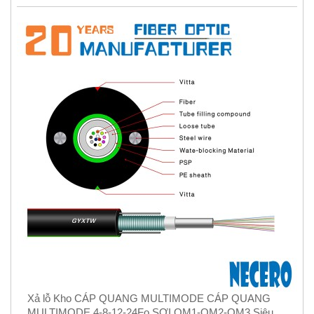
Xả lỗ Kho CÁP QUANG MULTIMODE CÁP QUANG
MULTIMODE 4-8-12-24Fo SỢI OM1-OM2-OM3 Siêu