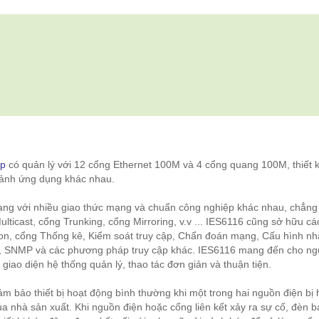
ệp
có quản lý với 12 cổng Ethernet 100M và 4 cổng quang 100M, thiết k
 cảnh ứng dụng khác nhau.
ạng với nhiều giao thức mạng và chuẩn công nghiệp khác nhau, chẳng
icast, cổng Trunking, cổng Mirroring, v.v ... IES6116 cũng sở hữu cá
ion, cổng Thống kê, Kiểm soát truy cập, Chẩn đoán mạng, Cấu hình nh
net, SNMP và các phương pháp truy cập khác. IES6116 mang đến cho ng
ề giao diện hệ thống quản lý, thao tác đơn giản và thuận tiện.
m bảo thiết bị hoạt động bình thường khi một trong hai nguồn điện bị 
ủa nhà sản xuất. Khi nguồn điện hoặc cổng liên kết xảy ra sự cố, đèn 