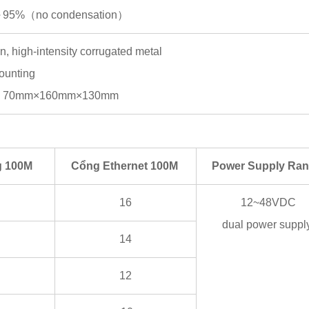
5%～95%（no condensation）
n, high-intensity corrugated metal
mounting
D): 70mm×160mm×130mm
g 100M
Cổng Ethernet 100M
Power Supply Ra
16
12~48VDC
dual power suppl
14
12