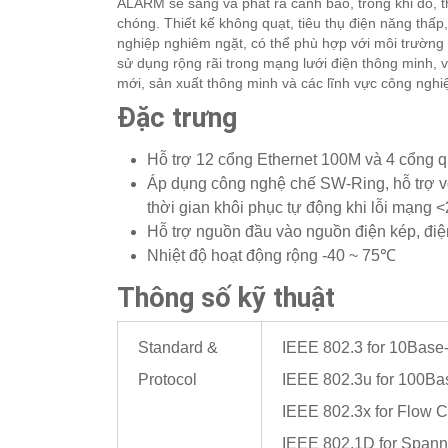
ALARM sẽ sáng và phát ra cảnh báo, trong khi đó, th
chóng. Thiết kế không quạt, tiêu thụ điện năng thấp
nghiệp nghiêm ngặt, có thể phù hợp với môi trường
sử dụng rộng rãi trong mạng lưới điện thông minh,
mới, sản xuất thông minh và các lĩnh vực công nghi
Đặc trưng
Hỗ trợ 12 cổng Ethernet 100M và 4 cổng
Áp dụng công nghệ chế SW-Ring, hỗ trợ v
thời gian khôi phục tự động khi lỗi mạng 
Hỗ trợ nguồn đầu vào nguồn điện kép, đi
Nhiệt độ hoạt động rộng -40 ~ 75℃
Thông số kỹ thuật
Standard &
IEEE 802.3 for 10Base
Protocol
IEEE 802.3u for 100B
IEEE 802.3x for Flow C
IEEE 802.1D for Spann