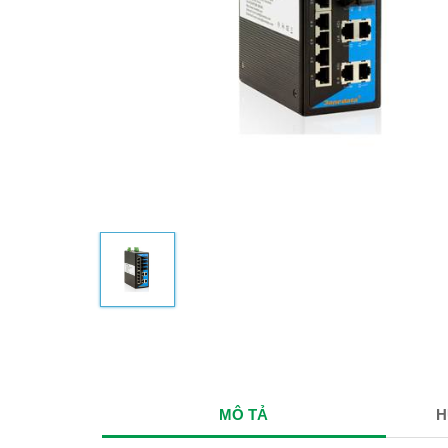
MÔ TẢ
H