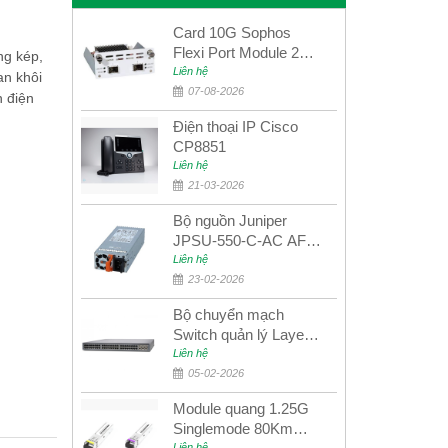
Card 10G Sophos
Flexi Port Module 2
ng kép,
port 10GbE SFP+
Liên hệ
an khôi
SGMOD2F2PUR
07-08-2026
n điện
2port 10GbE SFP+
Điện thoại IP Cisco
CP8851
Liên hệ
21-03-2026
Bộ nguồn Juniper
JPSU-550-C-AC AFO
nguồn AC công suất
Liên hệ
550W dùng cho dòng
23-02-2026
switch Juniper
Bộ chuyển mạch
Networks EX4400
Switch quản lý Layer 3
Juniper QFX5100-48S
Liên hệ
05-02-2026
Module quang 1.25G
Singlemode 80Km
Liên hệ