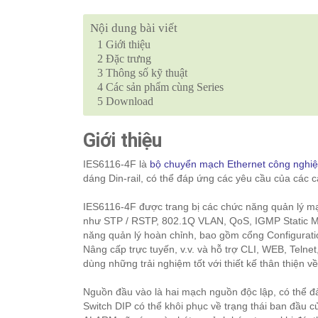
Nội dung bài viết
1
Giới thiệu
2
Đặc trưng
3
Thông số kỹ thuật
4
Các sản phẩm cùng Series
5
Download
Giới thiệu
IES6116-4F là
bộ chuyển mạch Ethernet công nghi
dáng Din-rail, có thể đáp ứng các yêu cầu của các
IES6116-4F được trang bị các chức năng quản lý m
như STP / RSTP, 802.1Q VLAN, QoS, IGMP Static Mult
năng quản lý hoàn chỉnh, bao gồm cổng Configurat
Nâng cấp trực tuyến, v.v. và hỗ trợ CLI, WEB, Tel
dùng những trải nghiệm tốt với thiết kế thân thiện v
Nguồn đầu vào là hai mạch nguồn độc lập, có thể đả
Switch DIP có thể khôi phục về trạng thái ban đầu c