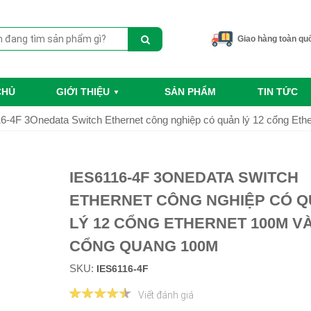
Giao hàng toàn qu
CHỦ
GIỚI THIỆU
SẢN PHẨM
TIN TỨC
6-4F 3Onedata Switch Ethernet công nghiệp có quản lý 12 cổng Et
IES6116-4F 3ONEDATA SWITCH
ETHERNET CÔNG NGHIỆP CÓ 
LÝ 12 CỔNG ETHERNET 100M VÀ
CỔNG QUANG 100M
SKU:
IES6116-4F
Viết đánh giá