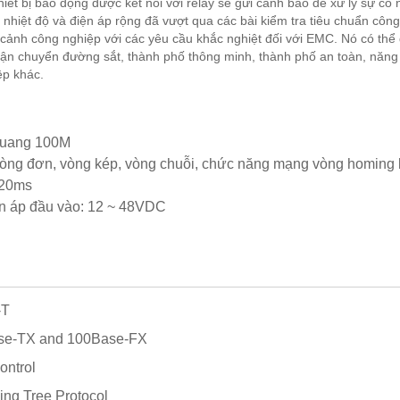
iết bị báo động được kết nối với relay sẽ gửi cảnh báo để xử lý sự cố
, nhiệt độ và điện áp rộng đã vượt qua các bài kiểm tra tiêu chuẩn công
 cảnh công nghiệp với các yêu cầu khắc nghiệt đối với EMC. Nó có thể
 vận chuyển đường sắt, thành phố thông minh, thành phố an toàn, năng
ệp khác.
 quang 100M
òng đơn, vòng kép, vòng chuỗi, chức năng mạng vòng homing 
<20ms
ện áp đầu vào: 12 ~ 48VDC
-T
ase-TX and 100Base-FX
ontrol
ing Tree Protocol