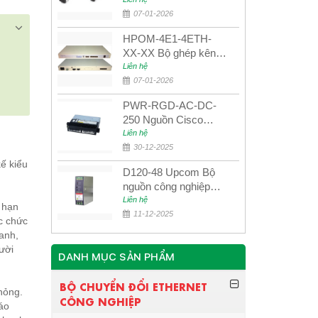
UPCOM MWS-12-45-
80AD/MWS-12-54-
07-01-2026
80BD
HPOM-4E1-4ETH-
XX-XX Bộ ghép kênh
quang quản lý SDH
Liên hệ
4E1+4ETH+RS232
07-01-2026
PWR-RGD-AC-DC-
250 Nguồn Cisco
Industrial 250W
Liên hệ
PoE/PoE+
30-12-2025
ế kiểu
D120-48 Upcom Bộ
nguồn công nghiệp
đầu ra đơn 120W
Liên hệ
 hạn
48VDC
11-12-2025
c chức
anh,
ười
DANH MỤC SẢN PHẨM
BỘ CHUYỂN ĐỔI ETHERNET
hỏng.
CÔNG NGHIỆP
báo