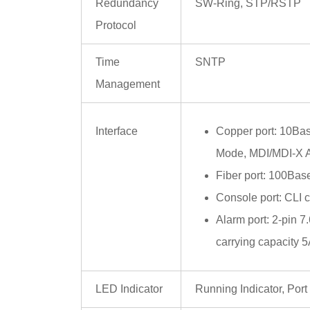
Redundancy
SW-Ring, STP/RSTP
Protocol
Time
SNTP
Management
Interface
Copper port: 10Bas
Mode, MDI/MDI-X A
Fiber port: 100Bas
Console port: CLI
Alarm port: 2-pin 7
carrying capacit
LED Indicator
Running Indicator, Port