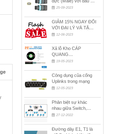
đực (Male) với đầu cái
(Female) trong bộ đầu
25-09-2023
nối MPO
GIẢM 15% NGAY ĐỐI
VỚI ĐẠI LÝ VÀ TẶNG
QUÀ KHÁCH HÀNG
12-06-2023
MỚI!
Xả lỗ Kho CÁP
QUANG
MULTIMODE CÁP
19-05-2023
QUANG
nge
MULTIMODE 4-8-12-
Công dụng của cổng
24Fo SỢI OM1-OM2-
Uplinks trong mạng
OM3 Siêu Rẻ 5k
12-05-2023
y
Phân biệt sự khác
nhau giữa Switch,
Router và Hub
27-12-2022
Đường dây E1, T1 là