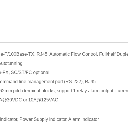
e-T/100Base-TX, RJ45, Automatic Flow Control, Full/half Dupl
utotunning
e-FX, SC/ST/FC optional
 command line management port (RS-232), RJ45
.62mm pitch terminal blocks, support 1 relay alarm output, curren
y 5A@30VDC or 10A@125VAC
 Indicator, Power Supply Indicator, Alarm Indicator