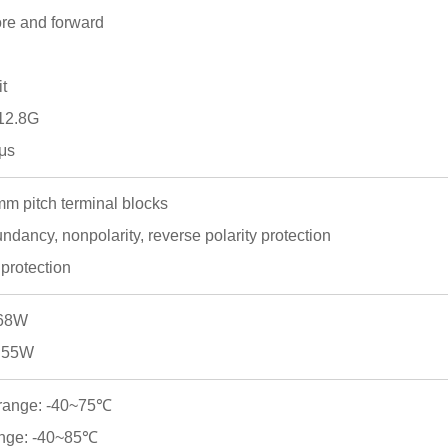
re and forward
it
12.8G
0μs
m pitch terminal blocks
dancy, nonpolarity, reverse polarity protection
protection
.68W
9.55W
 range: -40~75℃
ange: -40~85℃