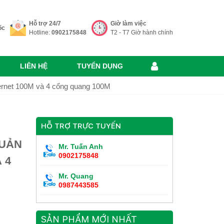
Hỗ trợ 24/7
Giờ làm việc
ốc
Hotline:
0902175848
T2 - T7 Giờ hành chính
LIÊN HỆ
TUYỂN DỤNG
hernet 100M và 4 cổng quang 100M
HỖ TRỢ TRỰC TUYẾN
QUẢN
Mr. Tuấn Anh
0902175848
 4
Mr. Quang
0987443585
SẢN PHẨM MỚI NHẤT