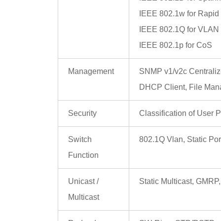
IEEE 802.1w for Rapid
IEEE 802.1Q for VLAN
IEEE 802.1p for CoS
Management
SNMP v1/v2c Centraliz
DHCP Client, File Mana
Security
Classification of User
Switch
802.1Q Vlan, Static Po
Function
Unicast /
Static Multicast, GMR
Multicast