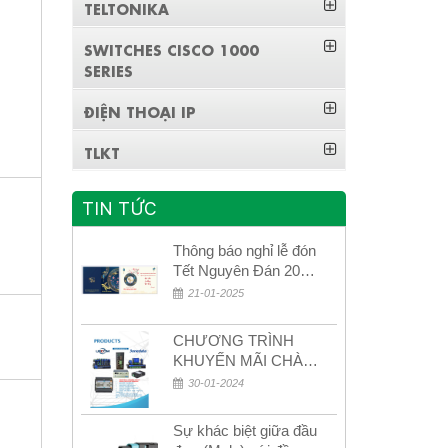
TELTONIKA
SWITCHES CISCO 1000
SERIES
ĐIỆN THOẠI IP
TLKT
TIN TỨC
Thông báo nghỉ lễ đón
Tết Nguyên Đán 2026
– Xuân Bính Ngọ!
21-01-2025
CHƯƠNG TRÌNH
KHUYẾN MÃI CHÀO
MỪNG NĂM MỚI
30-01-2024
2024
Sự khác biệt giữa đầu