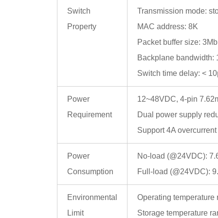
Switch
Transmission mode: sto
Property
MAC address: 8K
Packet buffer size: 3Mb
Backplane bandwidth: 
Switch time delay: < 1
Power
12~48VDC, 4-pin 7.62m
Requirement
Dual power supply redun
Support 4A overcurrent 
Power
No-load (@24VDC): 7
Consumption
Full-load (@24VDC): 
Environmental
Operating temperature
Limit
Storage temperature r