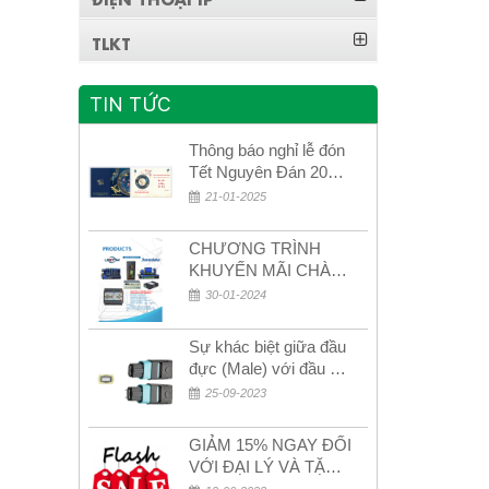
TLKT
TIN TỨC
Thông báo nghỉ lễ đón
Tết Nguyên Đán 2026
– Xuân Bính Ngọ!
21-01-2025
CHƯƠNG TRÌNH
KHUYẾN MÃI CHÀO
MỪNG NĂM MỚI
30-01-2024
2024
Sự khác biệt giữa đầu
đực (Male) với đầu cái
(Female) trong bộ đầu
25-09-2023
nối MPO
GIẢM 15% NGAY ĐỐI
VỚI ĐẠI LÝ VÀ TẶNG
QUÀ KHÁCH HÀNG