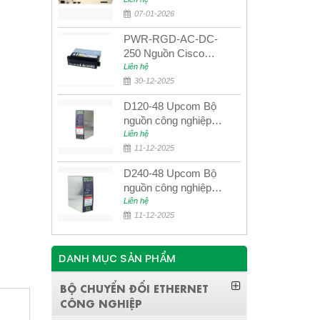
quang quản lý SDH
4E1+4ETH+RS232
07-01-2026
PWR-RGD-AC-DC-
250 Nguồn Cisco
Industrial 250W
Liên hệ
PoE/PoE+
30-12-2025
D120-48 Upcom Bộ
nguồn công nghiệp
đầu ra đơn 120W
Liên hệ
48VDC
11-12-2025
D240-48 Upcom Bộ
nguồn công nghiệp
đầu ra đơn 240W
Liên hệ
48VDC
11-12-2025
DANH MỤC SẢN PHẨM
BỘ CHUYỂN ĐỔI ETHERNET
CÔNG NGHIỆP