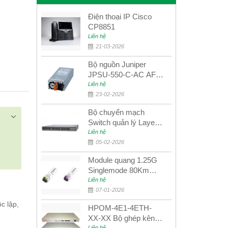
Điện thoại IP Cisco
CP8851
Liên hệ
21-03-2026
Bộ nguồn Juniper
JPSU-550-C-AC AFO
nguồn AC công suất
Liên hệ
550W dùng cho dòng
23-02-2026
switch Juniper
Bộ chuyển mạch
Networks EX4400
Switch quản lý Layer 3
Juniper QFX5100-48S
Liên hệ
05-02-2026
Module quang 1.25G
Singlemode 80Km
UPCOM MWS-12-45-
Liên hệ
80AD/MWS-12-54-
07-01-2026
80BD
c lập,
HPOM-4E1-4ETH-
XX-XX Bộ ghép kênh
Liên hệ