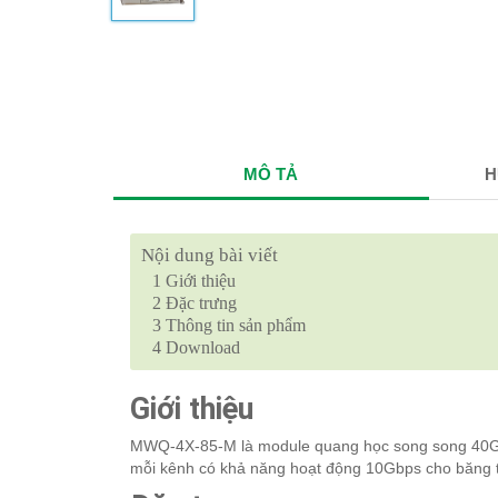
MÔ TẢ
H
Nội dung bài viết
1
Giới thiệu
2
Đặc trưng
3
Thông tin sản phẩm
4
Download
Giới thiệu
MWQ-4X-85-M là module quang học song song 40Gb
mỗi kênh có khả năng hoạt động 10Gbps cho băng