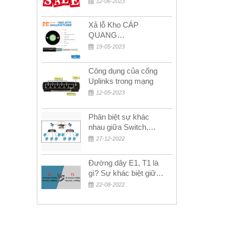
12-06-2023
MỚI!
Xả lỗ Kho CÁP
QUANG
MULTIMODE CÁP
19-05-2023
QUANG
MULTIMODE 4-8-12-
Công dụng của cổng
24Fo SỢI OM1-OM2-
Uplinks trong mạng
OM3 Siêu Rẻ 5k
12-05-2023
Phân biệt sự khác
nhau giữa Switch,
Router và Hub
27-12-2022
Đường dây E1, T1 là
gì? Sự khác biệt giữa
E1 và T1
22-08-2022