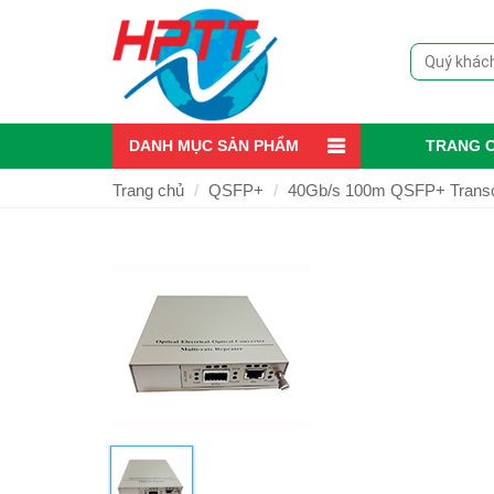
DANH MỤC SẢN PHẨM
TRANG 
Trang chủ
QSFP+
40Gb/s 100m QSFP+ Transc