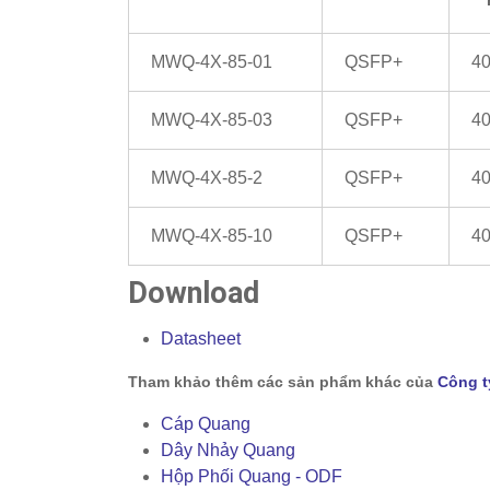
MWQ-4X-85-01
QSFP+
4
MWQ-4X-85-03
QSFP+
4
MWQ-4X-85-2
QSFP+
4
MWQ-4X-85-10
QSFP+
4
Download
Datasheet
Tham khảo thêm các sản phẩm khác của
Công t
Cáp Quang
Dây Nhảy Quang
Hộp Phối Quang - ODF