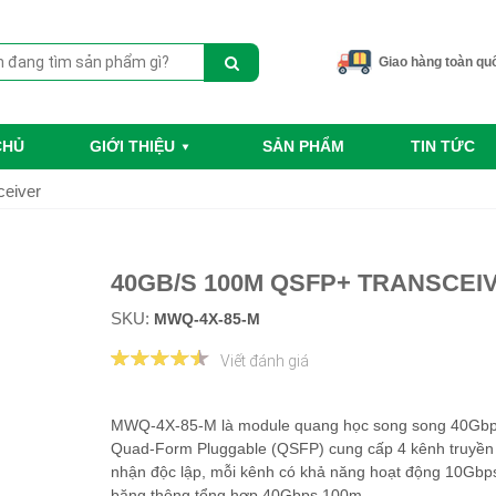
Giao hàng toàn qu
CHỦ
GIỚI THIỆU
SẢN PHẨM
TIN TỨC
eiver
40GB/S 100M QSFP+ TRANSCEI
SKU:
MWQ-4X-85-M
Viết đánh giá
MWQ-4X-85-M là module quang học song song 40Gb
Quad-Form Pluggable (QSFP) cung cấp 4 kênh truyền
nhận độc lập, mỗi kênh có khả năng hoạt động 10Gbp
băng thông tổng hợp 40Gbps 100m.