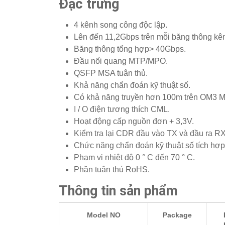
Đặc trưng
4 kênh song công độc lập.
Lên đến 11,2Gbps trên mỗi băng thông kê
Băng thông tổng hợp> 40Gbps.
Đầu nối quang MTP/MPO.
QSFP MSA tuân thủ.
Khả năng chẩn đoán kỹ thuật số.
Có khả năng truyền hơn 100m trên OM3 M
I / O điện tương thích CML.
Hoạt động cấp nguồn đơn + 3,3V.
Kiểm tra lại CDR đầu vào TX và đầu ra RX
Chức năng chẩn đoán kỹ thuật số tích hợp
Phạm vi nhiệt độ 0 ° C đến 70 ° C.
Phần tuân thủ RoHS.
Thông tin sản phẩm
Model NO
Package