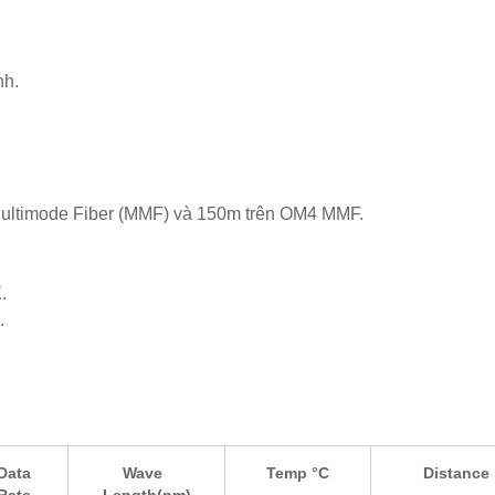
nh.
ultimode Fiber (MMF) và 150m trên OM4 MMF.
.
.
Data
Wave
Temp °C
Distance