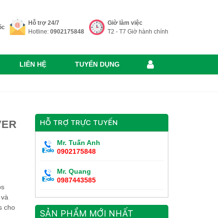
Hỗ trợ 24/7
Giờ làm việc
ốc
Hotline:
0902175848
T2 - T7 Giờ hành chính
LIÊN HỆ
TUYỂN DỤNG
VER
HỖ TRỢ TRỰC TUYẾN
Mr. Tuấn Anh
0902175848
Mr. Quang
0987443585
ps
 và
s cho
SẢN PHẨM MỚI NHẤT