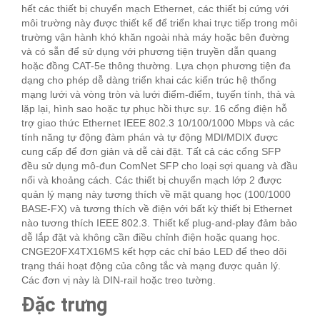
hết các thiết bị chuyển mạch Ethernet, các thiết bị cứng với
môi trường này được thiết kế để triển khai trực tiếp trong môi
trường vận hành khó khăn ngoài nhà máy hoặc bên đường
và có sẵn để sử dụng với phương tiện truyền dẫn quang
hoặc đồng CAT-5e thông thường. Lựa chọn phương tiện đa
dạng cho phép dễ dàng triển khai các kiến ​​trúc hệ thống
mạng lưới và vòng tròn và lưới điểm-điểm, tuyến tính, thả và
lặp lại, hình sao hoặc tự phục hồi thực sự. 16 cổng điện hỗ
trợ giao thức Ethernet IEEE 802.3 10/100/1000 Mbps và các
tính năng tự động đàm phán và tự động MDI/MDIX được
cung cấp để đơn giản và dễ cài đặt. Tất cả các cổng SFP
đều sử dụng mô-đun ComNet SFP cho loại sợi quang và đầu
nối và khoảng cách. Các thiết bị chuyển mạch lớp 2 được
quản lý mạng này tương thích về mặt quang học (100/1000
BASE-FX) và tương thích về điện với bất kỳ thiết bị Ethernet
nào tương thích IEEE 802.3. Thiết kế plug-and-play đảm bảo
dễ lắp đặt và không cần điều chỉnh điện hoặc quang học.
CNGE20FX4TX16MS kết hợp các chỉ báo LED để theo dõi
trạng thái hoạt động của công tắc và mạng được quản lý.
Các đơn vị này là DIN-rail hoặc treo tường.
Đặc trưng