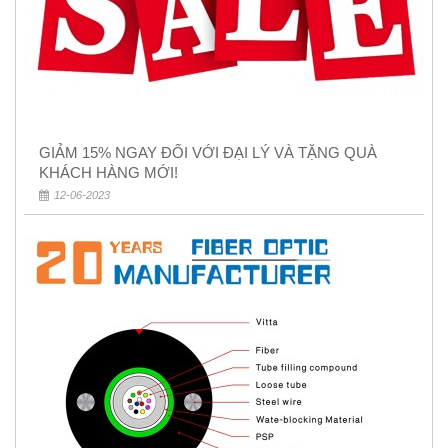
GIẢM 15% NGAY ĐỐI VỚI ĐẠI LÝ VÀ TẶNG QUÀ
KHÁCH HÀNG MỚI!
12-06-2023