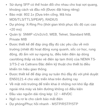
Sử dụng SFP có thể hoán đổi cho nhau cho loại sợi quang,
khoảng cách và đầu nối (Được đặt hàng riêng)
Bảo mật: 802.1x (Dựa trên cổng, Mã hóa
MD5/TLS/TTLS/PEAP), RADIUS
Dự phòng: X-Ring Pro (thời gian khôi phục tốc độ cực cao
<20 ms)
Quản lý: SNMP v1/v2c/v3, WEB, Telnet, Standard MIB,
Private MIB
Được thiết kế để đáp ứng đầy đủ các yêu cầu về môi
trường (nhiệt độ hoạt động xung quanh, sốc cơ học, rung
động, độ ẩm với sự ngưng tụ, điều kiện điện áp dòng
cao/dòng thấp và bảo vệ điện áp tạm thời) của NEMA TS-
1/TS-2 và Caltrans Đặc điểm kỹ thuật cho thiết bị điều
khiển tín hiệu giao thông.
Được thiết kế để đáp ứng sự tuân thủ đầy đủ với phê duyệt
EN50121-4 cho việc triển khai trên đường ray
Về mặt môi trường để triển khai ở những nơi khó lắp đặt
ngoài nhà máy và bên đường không có điều kiện
Đầu vào nguồn dải rộng kép: 12 ~ 48VDC
Ngõ ra rơ le cho cảnh báo mất điện
Dự phòng/Phục hồi nhanh - MSTP/RSTP/STP