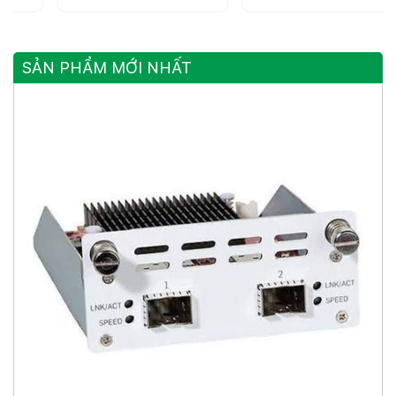
Có Quản Lí 8 Cổng
Ethernet, 2 Cổng 2.5G
10/100M RJ45 + 4
SFP
Cổng 100/1000M SFP
SẢN PHẨM MỚI NHẤT