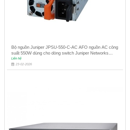
Bộ nguồn Juniper JPSU-550-C-AC AFO nguồn AC công
suất 550W dùng cho dòng switch Juniper Networks
EX4400
Liên hệ
23-02-2026