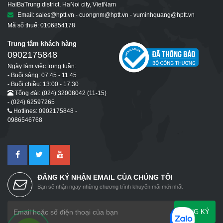
HaiBaTrung district, HaNoi city, VietNam
Email: sales@hptt.vn - cuongnm@hptt.vn - vuminhquang@hptt.vn
Mã số thuế: 0106854178
Trung tâm khách hàng
0902175848
Ngày làm việc trong tuần:
- Buổi sáng: 07:45 - 11:45
- Buổi chiều: 13:00 - 17:30
Tổng đài: (024) 32008042 (11-15)
- (024) 62597265
Hotlines: 0902175848 -
0986546768
ĐĂNG KÝ NHẬN EMAIL CỦA CHÚNG TÔI
Bạn sẽ nhận ngay những chương trình khuyến mãi mới nhất
ĐĂNG KÝ