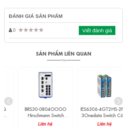
ĐÁNH GIÁ SẢN PHẨM
Viết đánh giá
0
SẢN PHẨM LIÊN QUAN
BRS30-0804OOOO
IES6306-4GT2HS-2P48
Hirschmann Switch
3Onedata Switch Công
Ethernet Công Nghiệp
Nghiệp 4 Cổng 1G
Liên hệ
Liên hệ