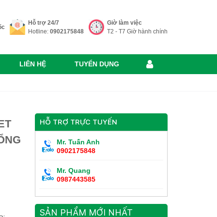
Hỗ trợ 24/7
Giờ làm việc
ốc
Hotline:
0902175848
T2 - T7 Giờ hành chính
LIÊN HỆ
TUYỂN DỤNG
ET
HỖ TRỢ TRỰC TUYẾN
CỔNG
Mr. Tuấn Anh
0902175848
Mr. Quang
0987443585
SẢN PHẨM MỚI NHẤT