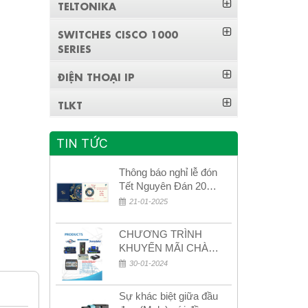
TELTONIKA
SWITCHES CISCO 1000
SERIES
ĐIỆN THOẠI IP
TLKT
TIN TỨC
Thông báo nghỉ lễ đón
Tết Nguyên Đán 2026
– Xuân Bính Ngọ!
21-01-2025
CHƯƠNG TRÌNH
KHUYẾN MÃI CHÀO
MỪNG NĂM MỚI
30-01-2024
2024
Sự khác biệt giữa đầu