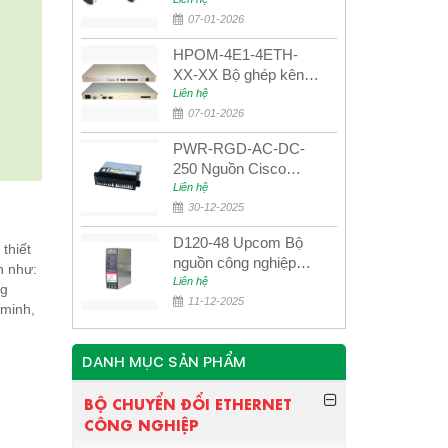
UPCOM MWS-12-45-
80AD/MWS-12-54-
07-01-2026
80BD
HPOM-4E1-4ETH-
XX-XX Bộ ghép kênh
quang quản lý SDH
Liên hệ
4E1+4ETH+RS232
07-01-2026
PWR-RGD-AC-DC-
250 Nguồn Cisco
Industrial 250W
Liên hệ
PoE/PoE+
30-12-2025
D120-48 Upcom Bộ
thiết
nguồn công nghiệp
n như:
đầu ra đơn 120W
Liên hệ
ng
48VDC
11-12-2025
 minh,
DANH MỤC SẢN PHẨM
BỘ CHUYỂN ĐỔI ETHERNET
CÔNG NGHIỆP