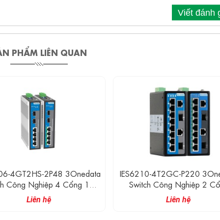
Viết đánh 
ẢN PHẨM LIÊN QUAN
06-4GT2HS-2P48 3Onedata
IES6210-4T2GC-P220 3On
ch Công Nghiệp 4 Cổng 1G
Switch Công Nghiệp 2 C
hernet, 2 Cổng 2.5G SFP
Combo Gigabit, 4 Cổng Eth
Liên hệ
Liên hệ
100M