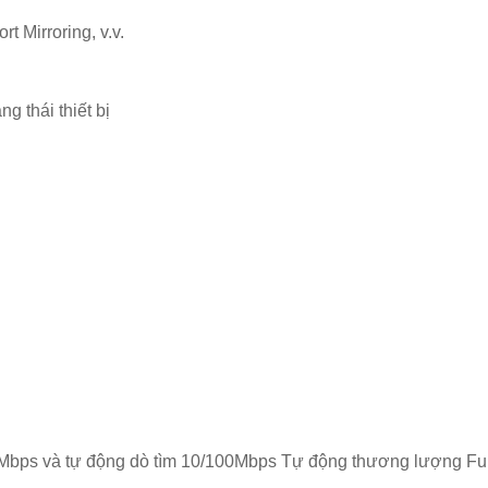
rt Mirroring, v.v.
g thái thiết bị
Mbps và tự động dò tìm 10/100Mbps Tự động thương lượng Ful