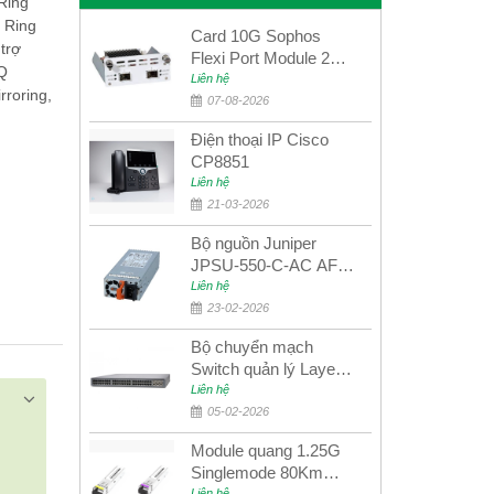
Ring
 Ring
Card 10G Sophos
trợ
Flexi Port Module 2
Q
port 10GbE SFP+
Liên hệ
rroring,
SGMOD2F2PUR
07-08-2026
2port 10GbE SFP+
Điện thoại IP Cisco
CP8851
Liên hệ
21-03-2026
Bộ nguồn Juniper
JPSU-550-C-AC AFO
nguồn AC công suất
Liên hệ
550W dùng cho dòng
23-02-2026
switch Juniper
Bộ chuyển mạch
Networks EX4400
Switch quản lý Layer 3
Juniper QFX5100-48S
Liên hệ
05-02-2026
Module quang 1.25G
Singlemode 80Km
Liên hệ