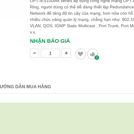
OPT-IES1008M series áp dụng công nghệ mạng OPT-
Ring, người dùng có thể dễ dàng thiết lập Redundance
Network để tăng độ tin cậy của mạng, hơn nữa còn hỗ 
nhiều chức năng quản lý mạng, chẳng hạn như: 802.1
VLAN, QOS, IGMP Static Multicast , Port Trunk, Port Mi
v.v.
NHẬN BÁO GIÁ
0
ƯỚNG DẪN MUA HÀNG