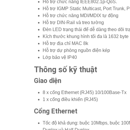
Hỗ trợ chức năng IEEE802.1p-QoS.
Hỗ trợ IGMP Static Multicast, Port Trunk, Po
Hỗ trợ chức năng MDI/MDIX tự động
Hỗ trợ DIN-Rail và treo tường
Đèn LED trạng thái để dễ dàng theo dõi trạn
Kích thước khung hình tối đa là 1632 byte
Hỗ trợ địa chỉ MAC 8k
Hỗ trợ dự phòng nguồn điện kép
Lớp bảo vệ IP40
Thông số kỹ thuật
Giao diện
8 x cổng Ethernet (RJ45) 10/100Base-Tx
1 x cổng điều khiển (RJ45)
Cổng Ethernet
Tốc độ khả dụng: buộc 10Mbps, buộc 100
Duplex và Half-Duplex