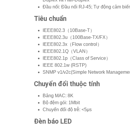
Đầu nối: Đầu nối RJ-45; Tự động cảm biế
Tiêu chuẩn
IEEE802.3（10Base-T）
IEEE802.3u（100Base-TX/FX）
IEEE802.3x（Flow control）
IEEE802.1Q（VLAN）
IEEE802.1p（Class of Service）
IEEE 802.1w (RSTP)
SNMP v1/v2c(Simple Network Management
Chuyển đổi thuộc tính
Bảng MAC: 8K
Bộ đệm gói: 1Mbit
Chuyển đổi độ trễ: <5μs
Đèn báo LED