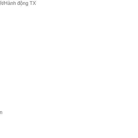
 kết/Hành động TX
ển