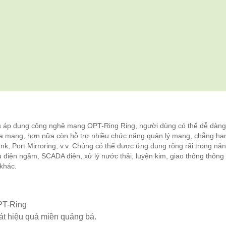
áp dụng công nghệ mạng OPT-Ring Ring, người dùng có thể dễ dàng 
ủa mạng, hơn nữa còn hỗ trợ nhiều chức năng quản lý mạng, chẳng hạ
nk, Port Mirroring, v.v. Chúng có thể được ứng dụng rộng rãi trong nă
u điện ngầm, SCADA điện, xử lý nước thải, luyện kim, giao thông thông
khác.
PT-Ring
át hiệu quả miền quảng bá.