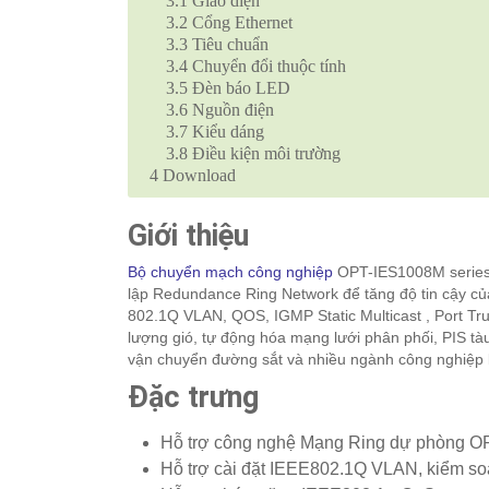
3.1
Giao diện
3.2
Cổng Ethernet
3.3
Tiêu chuẩn
3.4
Chuyển đổi thuộc tính
3.5
Đèn báo LED
3.6
Nguồn điện
3.7
Kiểu dáng
3.8
Điều kiện môi trường
4
Download
Giới thiệu
Bộ chuyển mạch công nghiệp
OPT-IES1008M series 
lập Redundance Ring Network để tăng độ tin cậy c
802.1Q VLAN, QOS, IGMP Static Multicast , Port Tru
lượng gió, tự động hóa mạng lưới phân phối, PIS tà
vận chuyển đường sắt và nhiều ngành công nghiệp 
Đặc trưng
Hỗ trợ công nghệ Mạng Ring dự phòng O
Hỗ trợ cài đặt IEEE802.1Q VLAN, kiểm so