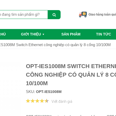
Giao hàng toàn qu
CHỦ
GIỚI THIỆU
SẢN PHẨM
TIN TỨC
S1008M Switch Ethernet công nghiệp có quản lý 8 cổng 10/100M
OPT-IES1008M SWITCH ETHERN
CÔNG NGHIỆP CÓ QUẢN LÝ 8 
10/100M
SKU:
OPT-IES1008M
Viết đánh giá