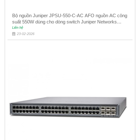
Bộ nguồn Juniper JPSU-550-C-AC AFO nguồn AC công
suất 550W dùng cho dòng switch Juniper Networks
EX4400
Liên hệ
23-02-2026