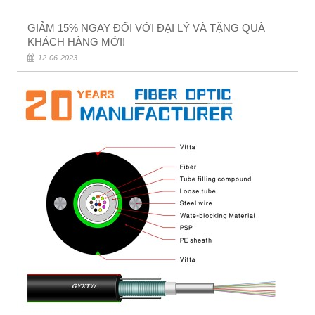
GIẢM 15% NGAY ĐỐI VỚI ĐẠI LÝ VÀ TẶNG QUÀ
KHÁCH HÀNG MỚI!
12-06-2023