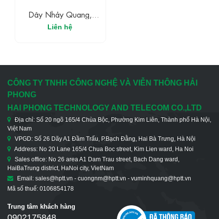
Dây Nhảy Quang,
Duplex, Singlemode,
Liên hệ
LC/UPC - LC/UPC, 15
M
CÔNG TY TNHH CÔNG NGHỆ VÀ VIỄN THÔNG HẢI
PHONG
HAI PHONG TECHNOLOGY AND TELECOM CO.,LTD
Địa chỉ: Số 20 ngõ 165/4 Chùa Bộc, Phường Kim Liên, Thành phố Hà Nội,
Việt Nam
VPGD: Số 26 Dãy A1 Đầm Trấu, P.Bạch Đằng, Hai Bà Trưng, Hà Nội
Address: No 20 Lane 165/4 Chua Boc street, Kim Lien ward, Ha Noi
Sales office: No 26 area A1 Dam Trau street, Bach Dang ward,
HaiBaTrung district, HaNoi city, VietNam
Email: sales@hptt.vn - cuongnm@hptt.vn - vuminhquang@hptt.vn
Mã số thuế: 0106854178
Trung tâm khách hàng
0902175848