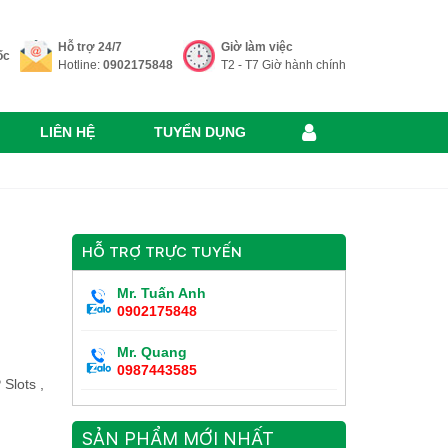
Hỗ trợ 24/7
Giờ làm việc
ốc
Hotline:
0902175848
T2 - T7 Giờ hành chính
LIÊN HỆ
TUYỂN DỤNG
HỖ TRỢ TRỰC TUYẾN
Mr. Tuấn Anh
0902175848
Mr. Quang
0987443585
Slots ,
SẢN PHẨM MỚI NHẤT