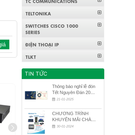
TC COMMUNICATIONS
TELTONIKA
SWITCHES CISCO 1000
SERIES
ĐIỆN THOẠI IP
giá
TLKT
TIN TỨC
Thông báo nghỉ lễ đón
Tết Nguyên Đán 2026
– Xuân Bính Ngọ!
21-01-2025
CHƯƠNG TRÌNH
KHUYẾN MÃI CHÀO
MỪNG NĂM MỚI
30-01-2024
2024