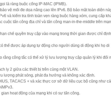
gọi là ràng buộc cổng IP-MAC (IPMB).
 bảo vệ mối đe dọa nâng cao lên IPv6. Bộ bảo mật toàn diện nà
v6 và kiểm tra tính toàn vẹn ràng buộc hàng xóm, cung cấp kh
ác cuộc tấn công địa chỉ và tấn công man-in-the-middle trên mạ
 hạn chế quyền truy cập vào mạng trong thời gian được chỉ địn
có thể được áp dụng tự động cho người dùng di động khi họ di
rằng công tắc có thể xử lý lưu lượng truy cập quản lý khi đối 
h ly 2 giữa các thiết bị trên cùng một VLAN.
ưu lượng phát sóng, phát đa hướng và không xác định.
DIUS, TACACS + và xác thực cơ sở dữ liệu cục bộ cũng như c
SNMPv3.
 gian hoạt động của mạng khi có sự tấn công.