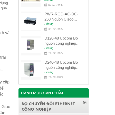
quang quản lý SDH
 dụng
4E1+4ETH+RS232
07-01-2026
u quả
PWR-RGD-AC-DC-
250 Nguồn Cisco
Industrial 250W
Liên hệ
PoE/PoE+
30-12-2025
ạch và
D120-48 Upcom Bộ
nguồn công nghiệp
đầu ra đơn 120W
Liên hệ
48VDC
11-12-2025
trái
D240-48 Upcom Bộ
nguồn công nghiệp
ác
đầu ra đơn 240W
Liên hệ
48VDC
11-12-2025
y cập
để
DANH MỤC SẢN PHẨM
ác
BỘ CHUYỂN ĐỔI ETHERNET
à Giao
CÔNG NGHIỆP
Các