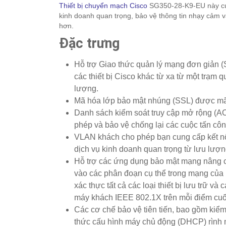
Thiết bị chuyển mạch Cisco
SG350-28-K9-EU này cun
kinh doanh quan trọng, bảo vệ thông tin nhạy cảm 
hơn.
Đặc trưng
Hỗ trợ Giao thức quản lý mạng đơn giản (
các thiết bị Cisco khác từ xa từ một trạm 
lượng.
Mã hóa lớp bảo mật nhúng (SSL) được mã h
Danh sách kiểm soát truy cập mở rộng (A
phép và bảo vệ chống lại các cuộc tấn cô
VLAN khách cho phép bạn cung cấp kết nối
dịch vụ kinh doanh quan trọng từ lưu lượ
Hỗ trợ các ứng dụng bảo mật mạng nâng c
vào các phân đoạn cụ thể trong mạng của 
xác thực tất cả các loại thiết bị lưu trữ v
máy khách IEEE 802.1X trên mỗi điểm cuố
Các cơ chế bảo vệ tiên tiến, bao gồm kiểm
thức cấu hình máy chủ động (DHCP) rình 