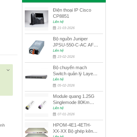
Điện thoại IP Cisco
CP8851
Liên hệ
21-03-2026
Bộ nguồn Juniper
JPSU-550-C-AC AFO
nguồn AC công suất
Liên hệ
550W dùng cho dòng
23-02-2026
switch Juniper
Bộ chuyển mạch
Networks EX4400
Switch quản lý Layer 3
Juniper QFX5100-48S
Liên hệ
05-02-2026
Module quang 1.25G
Singlemode 80Km
UPCOM MWS-12-45-
Liên hệ
80AD/MWS-12-54-
07-01-2026
80BD
HPOM-4E1-4ETH-
anh
XX-XX Bộ ghép kênh
Liên hệ