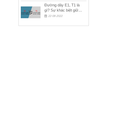
Đường dây E1, T1 là
gì? Sự khác biệt giữa
E1 và T1
22-08-2022