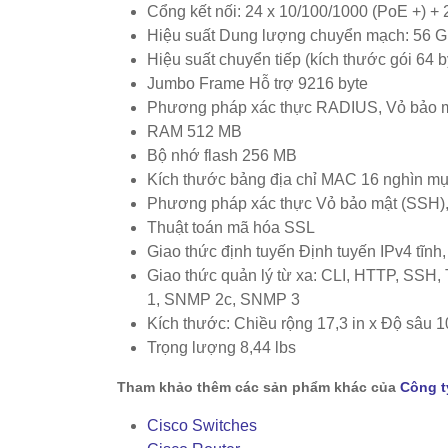
Cổng kết nối: 24 x 10/100/1000 (PoE +) + 
Hiệu suất Dung lượng chuyển mạch: 56 
Hiệu suất chuyển tiếp (kích thước gói 64 
Jumbo Frame Hỗ trợ 9216 byte
Phương pháp xác thực RADIUS, Vỏ bảo 
RAM 512 MB
Bộ nhớ flash 256 MB
Kích thước bảng địa chỉ MAC 16 nghìn m
Phương pháp xác thực Vỏ bảo mật (SSH
Thuật toán mã hóa SSL
Giao thức định tuyến Định tuyến IPv4 tĩnh
Giao thức quản lý từ xa: CLI, HTTP, S
1, SNMP 2c, SNMP 3
Kích thước: Chiều rộng 17,3 in x Độ sâu 10
Trọng lượng 8,44 lbs
Tham khảo thêm các sản phẩm khác của
Công t
Cisco Switches