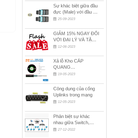
Sự khác biệt giữa đầu
SF350-48-K9-EU
SG
đực (Male) với đầu cái
(Female) trong bộ đầu
25-09-2023
nối MPO
Liên hệ
GIẢM 15% NGAY ĐỐI
VỚI ĐẠI LÝ VÀ TẶNG
QUÀ KHÁCH HÀNG
12-06-2023
MỚI!
Xả lỗ Kho CÁP
QUANG
MULTIMODE CÁP
19-05-2023
QUANG
MULTIMODE 4-8-12-
Công dụng của cổng
24Fo SỢI OM1-OM2-
Uplinks trong mạng
OM3 Siêu Rẻ 5k
12-05-2023
Phân biệt sự khác
nhau giữa Switch,
Router và Hub
27-12-2022