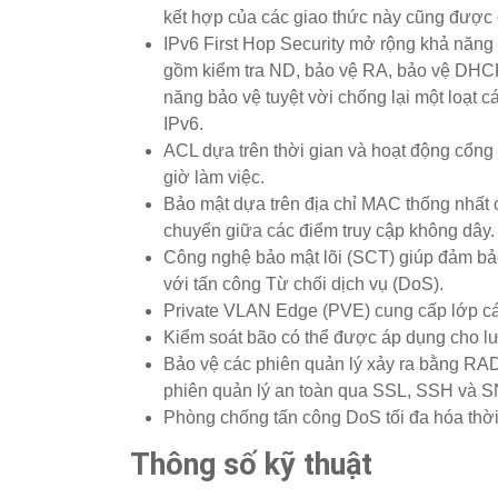
kết hợp của các giao thức này cũng được 
IPv6 First Hop Security mở rộng khả năng
gồm kiểm tra ND, bảo vệ RA, bảo vệ DHCP
năng bảo vệ tuyệt vời chống lại một loạt c
IPv6.
ACL dựa trên thời gian và hoạt động cổng
giờ làm việc.
Bảo mật dựa trên địa chỉ MAC thống nhất 
chuyển giữa các điểm truy cập không dây.
Công nghệ bảo mật lõi (SCT) giúp đảm bảo 
với tấn công Từ chối dịch vụ (DoS).
Private VLAN Edge (PVE) cung cấp lớp các
Kiểm soát bão có thể được áp dụng cho l
Bảo vệ các phiên quản lý xảy ra bằng RA
phiên quản lý an toàn qua SSL, SSH và 
Phòng chống tấn công DoS tối đa hóa thời
Thông số kỹ thuật