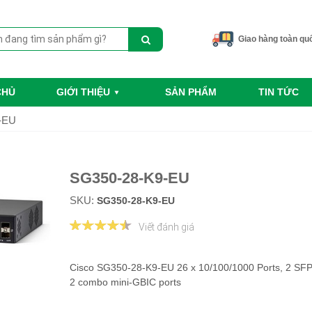
Giao hàng toàn qu
CHỦ
GIỚI THIỆU
SẢN PHẨM
TIN TỨC
-EU
SG350-28-K9-EU
SKU:
SG350-28-K9-EU
Viết đánh giá
Cisco SG350-28-K9-EU 26 x 10/100/1000 Ports, 2 SFP 
2 combo mini-GBIC ports