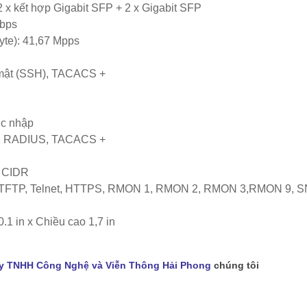
2 x kết hợp Gigabit SFP + 2 x Gigabit SFP
Gbps
byte): 41,67 Mpps
mật (SSH), TACACS +
ục nhập
), RADIUS, TACACS +
, CIDR
SH, TFTP, Telnet, HTTPS, RMON 1, RMON 2, RMON 3,RMON 9, 
.1 in x Chiều cao 1,7 in
y TNHH Công Nghệ và Viễn Thông Hải Phong
chúng tôi