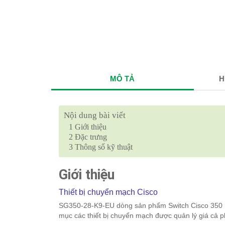
MÔ TẢ
H
Nội dung bài viết
1
Giới thiệu
2
Đặc trưng
3
Thông số kỹ thuật
Giới thiệu
Thiết bị chuyển mạch Cisco
SG350-28-K9-EU dòng sản phẩm Switch Cisco 350 m
mục các thiết bị chuyển mạch được quản lý giá cả 