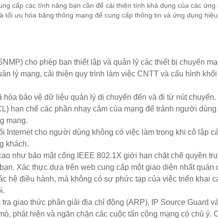
g cấp các tính năng bạn cần để cải thiện tính khả dụng của các ứng
và tối ưu hóa băng thông mạng để cung cấp thông tin và ứng dụng hiệ
SNMP) cho phép bạn thiết lập và quản lý các thiết bị chuyển m
quản lý mạng, cải thiện quy trình làm việc CNTT và cấu hình khối
óa bảo vệ dữ liệu quản lý di chuyển đến và đi từ nút chuyển.
CL) hạn chế các phần nhạy cảm của mạng để tránh người dùng 
ng mạng.
 Internet cho người dùng không có việc làm trong khi cô lập c
ng khách.
ao như bảo mật cổng IEEE 802.1X giới hạn chặt chẽ quyền tru
bạn. Xác thực dựa trên web cung cấp một giao diện nhất quán 
à các hệ điều hành, mà không có sự phức tạp của việc triển khai c
i.
 tra giao thức phân giải địa chỉ động (ARP), IP Source Guard v
mò, phát hiện và ngăn chặn các cuộc tấn công mạng có chủ ý. 