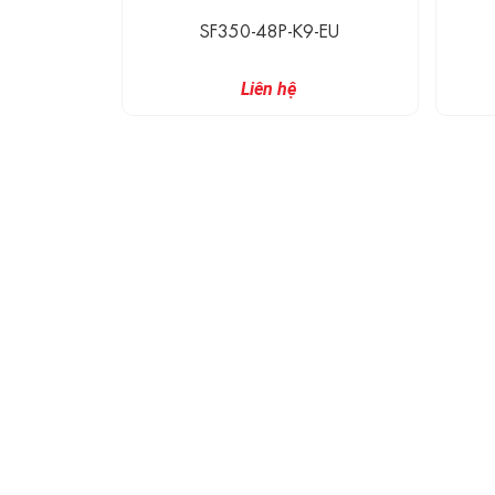
9-EU
SF350-48P-K9-EU
Liên hệ