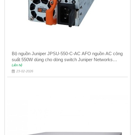
Bộ nguồn Juniper JPSU-550-C-AC AFO nguồn AC công
suất 550W dùng cho dòng switch Juniper Networks
EX4400
Liên hệ
23-02-2026