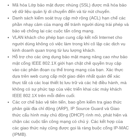
Mã hóa Lớp bảo mật được nhúng (SSL) được mã hóa bảo
vệ dữ liệu quản lý di chuyển đến và từ nút chuyển.
Danh sách kiểm soát truy cập mở rộng (ACL) hạn chế các
phần nhạy cảm của mạng để tránh người dùng trái phép và
bảo vệ chống lại các cuộc tấn công mạng.
VLAN khách cho phép bạn cung cấp kết nối Internet cho
người dùng không có việc làm trong khi cô lập các dịch vụ
kinh doanh quan trọng từ lưu lượng khách.
Hỗ trợ cho các ứng dụng bảo mật mạng nâng cao như bảo
mật cổng IEEE 802.1X giới hạn chặt chẽ quyền truy cập
vào các phân đoạn cụ thể trong mạng của bạn. Xác thực
dựa trên web cung cấp một giao diện nhất quán để xác
thực tất cả các loại thiết bị lưu trữ và các hệ điều hành, mà
không có sự phức tạp của việc triển khai các máy khách
IEEE 802.1X trên mỗi điểm cuối.
Các cơ chế bảo vệ tiên tiến, bao gồm kiểm tra giao thức
phân giải địa chỉ động (ARP), IP Source Guard và Giao
thức cấu hình máy chủ động (DHCP) rình mò, phát hiện và
chặn các cuộc tấn công mạng có chủ ý. Các kết hợp của
các giao thức này cũng được gọi là ràng buộc cổng IP-MAC
(IPMB).