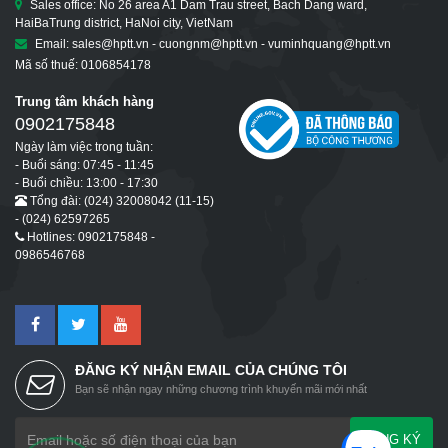
Sales office: No 26 area A1 Dam Trau street, Bach Dang ward,
HaiBaTrung district, HaNoi city, VietNam
Email: sales@hptt.vn - cuongnm@hptt.vn - vuminhquang@hptt.vn
Mã số thuế: 0106854178
Trung tâm khách hàng
0902175848
Ngày làm việc trong tuần:
- Buổi sáng: 07:45 - 11:45
- Buổi chiều: 13:00 - 17:30
Tổng đài: (024) 32008042 (11-15)
- (024) 62597265
Hotlines: 0902175848 -
0986546768
ĐĂNG KÝ NHẬN EMAIL CỦA CHÚNG TÔI
Bạn sẽ nhận ngay những chương trình khuyến mãi mới nhất
ĐĂNG KÝ