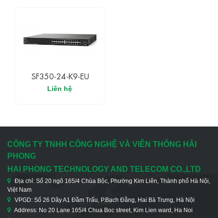
SF350-24-K9-EU
Liên hệ
CÔNG TY TNHH CÔNG NGHỆ VÀ VIỄN THÔNG HẢI
PHONG
HAI PHONG TECHNOLOGY AND TELECOM CO.,LTD
Địa chỉ: Số 20 ngõ 165/4 Chùa Bộc, Phường Kim Liên, Thành phố Hà Nội,
Việt Nam
VPGD: Số 26 Dãy A1 Đầm Trấu, P.Bạch Đằng, Hai Bà Trưng, Hà Nội
Address: No 20 Lane 165/4 Chua Boc street, Kim Lien ward, Ha Noi