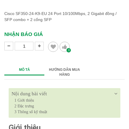
Cisco SF350-24-K9-EU 24 Port 10/100Mbps, 2 Gigabit đồng /
SFP combo + 2 cổng SFP
NHẬN BÁO GIÁ
0
MÔ TẢ
HƯỚNG DẪN MUA
HÀNG
Nội dung bài viết
1
Giới thiệu
2
Đặc trưng
3
Thông số kỹ thuật
Giới thiệu