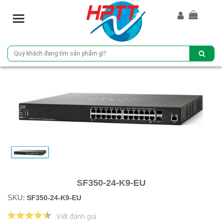
T
o
g
g
l
e
n
a
v
i
g
a
t
i
o
n
SF350-24-K9-EU
SKU:
SF350-24-K9-EU
Viết đánh giá