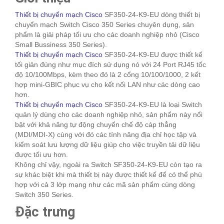
Thiết bị chuyển mạch Cisco
SF350-24-K9-EU dòng thiết bị
chuyển mạch Switch Cisco 350 Series chuyên dụng, sản
phẩm là giải pháp tối ưu cho các doanh nghiệp nhỏ (Cisco
Small Bussiness 350 Series).
Thiết bị chuyển mạch Cisco
SF350-24-K9-EU được thiết kế
tối giản đúng như mục đích sử dụng nó với 24 Port RJ45 tốc
độ 10/100Mbps, kèm theo đó là 2 cổng 10/100/1000, 2 kết
hợp mini-GBIC phục vụ cho kết nối LAN như các dòng cao
hơn.
Thiết bị chuyển mạch Cisco
SF350-24-K9-EU là loại Switch
quản lý dùng cho các doanh nghiệp nhỏ, sản phẩm này nổi
bật với khả năng tự động chuyển chế độ cáp thẳng
(MDI/MDI-X) cùng với đó các tính năng địa chỉ học tập và
kiểm soát lưu lượng dữ liệu giúp cho việc truyền tải dữ liệu
được tối ưu hơn.
Không chỉ vậy, ngoài ra Switch SF350-24-K9-EU còn tạo ra
sự khác biệt khi mà thiết bị này được thiết kế để có thể phù
hợp với cả 3 lớp mạng như các mã sản phẩm cùng dòng
Switch 350 Series.
Đặc trưng