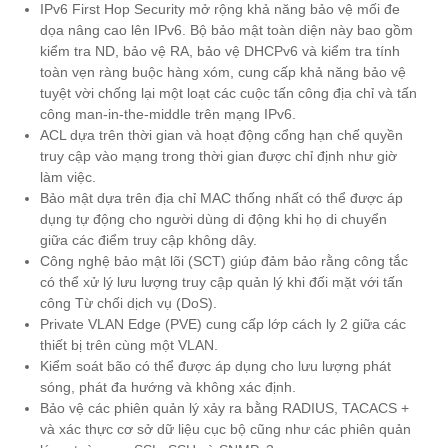
IPv6 First Hop Security mở rộng khả năng bảo vệ mối đe
dọa nâng cao lên IPv6. Bộ bảo mật toàn diện này bao gồm
kiểm tra ND, bảo vệ RA, bảo vệ DHCPv6 và kiểm tra tính
toàn vẹn ràng buộc hàng xóm, cung cấp khả năng bảo vệ
tuyệt vời chống lại một loạt các cuộc tấn công địa chỉ và tấn
công man-in-the-middle trên mạng IPv6.
ACL dựa trên thời gian và hoạt động cổng hạn chế quyền
truy cập vào mạng trong thời gian được chỉ định như giờ
làm việc.
Bảo mật dựa trên địa chỉ MAC thống nhất có thể được áp
dụng tự động cho người dùng di động khi họ di chuyển
giữa các điểm truy cập không dây.
Công nghệ bảo mật lõi (SCT) giúp đảm bảo rằng công tắc
có thể xử lý lưu lượng truy cập quản lý khi đối mặt với tấn
công Từ chối dịch vụ (DoS).
Private VLAN Edge (PVE) cung cấp lớp cách ly 2 giữa các
thiết bị trên cùng một VLAN.
Kiểm soát bão có thể được áp dụng cho lưu lượng phát
sóng, phát đa hướng và không xác định.
Bảo vệ các phiên quản lý xảy ra bằng RADIUS, TACACS +
và xác thực cơ sở dữ liệu cục bộ cũng như các phiên quản