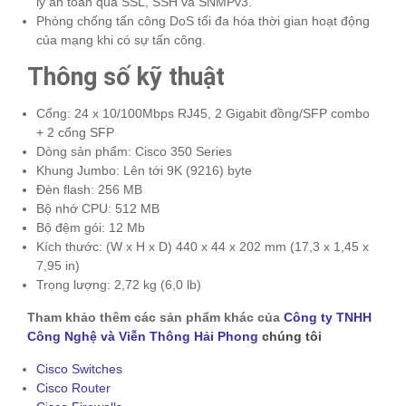
lý an toàn qua SSL, SSH và SNMPv3.
Phòng chống tấn công DoS tối đa hóa thời gian hoạt động
của mạng khi có sự tấn công.
Thông số kỹ thuật
Cổng: 24 x 10/100Mbps RJ45, 2 Gigabit đồng/SFP combo
+ 2 cổng SFP
Dòng sản phẩm: Cisco 350 Series
Khung Jumbo: Lên tới 9K (9216) byte
Đèn flash: 256 MB
Bộ nhớ CPU: 512 MB
Bộ đệm gói: 12 Mb
Kích thước: (W x H x D) 440 x 44 x 202 mm (17,3 x 1,45 x
7,95 in)
Trọng lượng: 2,72 kg (6,0 lb)
Tham khảo thêm các sản phẩm khác của
Công ty TNHH
Công Nghệ và Viễn Thông Hải Phong
chúng tôi
Cisco Switches
Cisco Router