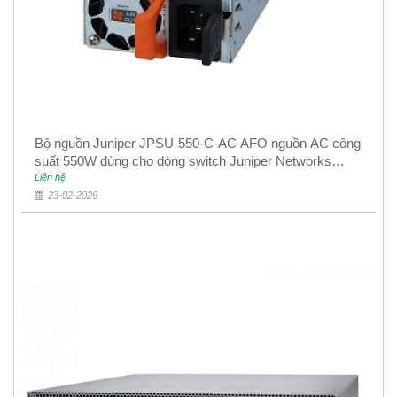
Bộ nguồn Juniper JPSU-550-C-AC AFO nguồn AC công
suất 550W dùng cho dòng switch Juniper Networks
EX4400
Liên hệ
23-02-2026