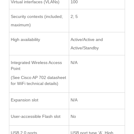
Virtual interfaces (VLANs)
100
Security contexts (included;
2; 5
maximum)
High availability
Active/Active and
Active/Standby
Integrated Wireless Access
N/A
Point
(See Cisco AP 702 datasheet
for WiFi technical details)
Expansion slot
N/A
User-accessible Flash slot
No
USB 2.0 ports
USB port type ‘A’, High