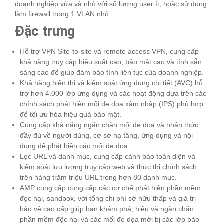
doanh nghiệp vừa và nhỏ với số lượng user ít, hoặc sử dụng
làm firewall trong 1 VLAN nhỏ.
Đặc trưng
Hỗ trợ VPN Site-to-site và remote access VPN, cung cấp
khả năng truy cập hiệu suất cao, bảo mật cao và tính sẵn
sàng cao để giúp đảm bảo tính liên tục của doanh nghiệp.
Khả năng hiển thị và kiểm soát ứng dụng chi tiết (AVC) hỗ
trợ hơn 4.000 lớp ứng dụng và các hoạt động dựa trên các
chính sách phát hiện mối đe dọa xâm nhập (IPS) phù hợp
để tối ưu hóa hiệu quả bảo mật.
Cung cấp khả năng ngăn chặn mối đe dọa và nhận thức
đầy đủ về người dùng, cơ sở hạ tầng, ứng dụng và nội
dung để phát hiện các mối đe dọa.
Lọc URL và danh mục, cung cấp cảnh báo toàn diện và
kiểm soát lưu lượng truy cập web và thực thi chính sách
trên hàng trăm triệu URL trong hơn 80 danh mục.
AMP cung cấp cung cấp các cơ chế phát hiện phần mềm
đọc hại, sandbox, với tổng chi phí sở hữu thấp và giá trị
bảo vệ cao cấp giúp bạn khám phá, hiểu và ngăn chặn
phần mềm độc hại và các mối đe dọa mới bị các lớp bảo