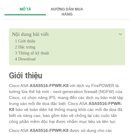
MÔ TẢ
HƯỚNG DẪN MUA
HÀNG
Nội dung bài viết
1
Giới thiệu
2
Đặc trưng
3
Thông số kỹ thuật
4
Download
Giới thiệu
Cisco ASA
ASA5516-FPWR-K8
với dịch vụ FirePOWER là
tường lửa thế hệ mới - next-generation firewall (NGFW) của
Cisco, có chức năng IPS, mang đến các dịch vụ bảo mật tập
trung vào mối đe dọa đặc biệt. Cisco ASA
ASA5516-FPWR-
K8
bảo vệ toàn diện hệ thống mạng khỏi các mối đe dọa đã
biết và nâng cao, bao gồm bảo vệ chống lại các cuộc tấn
công phần mềm độc hại được nhắm mục tiêu và liên tục.
Cisco ASA
ASA5516-FPWR-K8
được sử dụng cho các