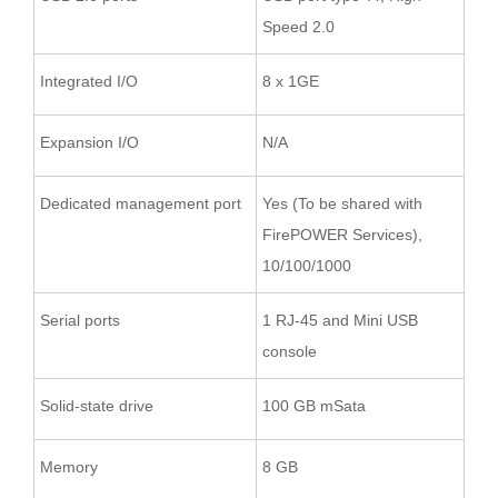
Speed 2.0
Integrated I/O
8 x 1GE
Expansion I/O
N/A
Dedicated management port
Yes (To be shared with
FirePOWER Services),
10/100/1000
Serial ports
1 RJ-45 and Mini USB
console
Solid-state drive
100 GB mSata
Memory
8 GB