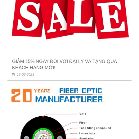
GIẢM 15% NGAY ĐỐI VỚI ĐẠI LÝ VÀ TẶNG QUÀ
KHÁCH HÀNG MỚI!
12-06-2023