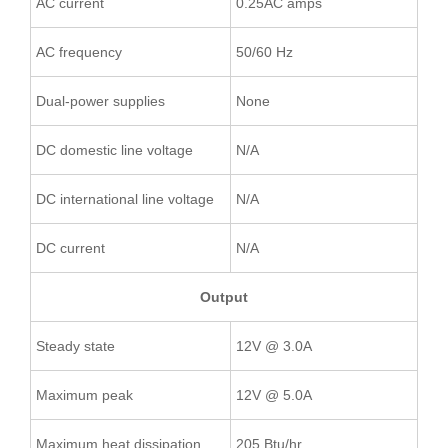
AC current
0.25AC amps
AC frequency
50/60 Hz
Dual-power supplies
None
DC domestic line voltage
N/A
DC international line voltage
N/A
DC current
N/A
Output
Steady state
12V @ 3.0A
Maximum peak
12V @ 5.0A
Maximum heat dissipation
205 Btu/hr