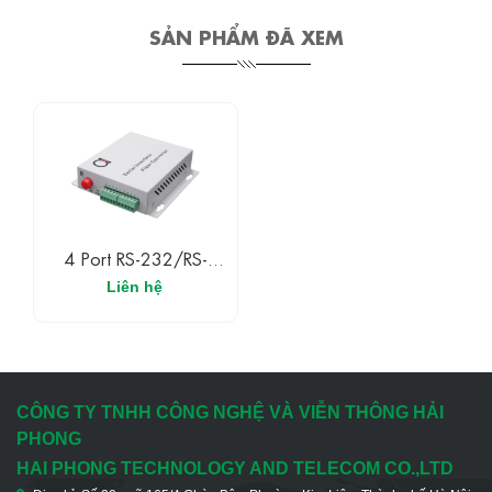
SẢN PHẨM ĐÃ XEM
4 Port RS-232/RS-
485/RS-422 Over
Liên hệ
Optical Fiber Multiplexer
/ Modem
CÔNG TY TNHH CÔNG NGHỆ VÀ VIỄN THÔNG HẢI
PHONG
HAI PHONG TECHNOLOGY AND TELECOM CO.,LTD