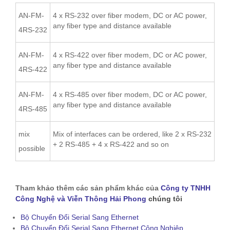
AN-FM-
4 x RS-232 over fiber modem, DC or AC power,
any fiber type and distance available
4RS-232
AN-FM-
4 x RS-422 over fiber modem, DC or AC power,
any fiber type and distance available
4RS-422
AN-FM-
4 x RS-485 over fiber modem, DC or AC power,
any fiber type and distance available
4RS-485
mix
Mix of interfaces can be ordered, like 2 x RS-232
+ 2 RS-485 + 4 x RS-422 and so on
possible
Tham khảo thêm các sản phẩm khác của
Công ty TNHH
Công Nghệ và Viễn Thông Hải Phong
chúng tôi
Bộ Chuyển Đổi Serial Sang Ethernet
Bộ Chuyển Đổi Serial Sang Ethernet Công Nghiệp