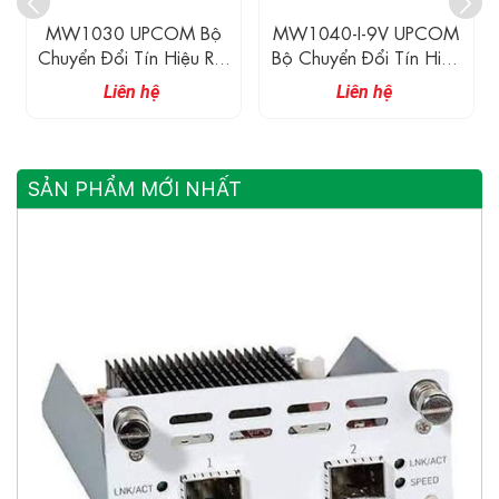
M Bộ
MW1040-I-9V UPCOM
MW1040-I UPCOM 
iệu RS-
Bộ Chuyển Đổi Tín Hiệu
Chuyển Đổi Tín Hiệu 
485
RS-232 Sang RS-
232 Sang RS-485
Liên hệ
Liên hệ
485/422
SẢN PHẨM MỚI NHẤT