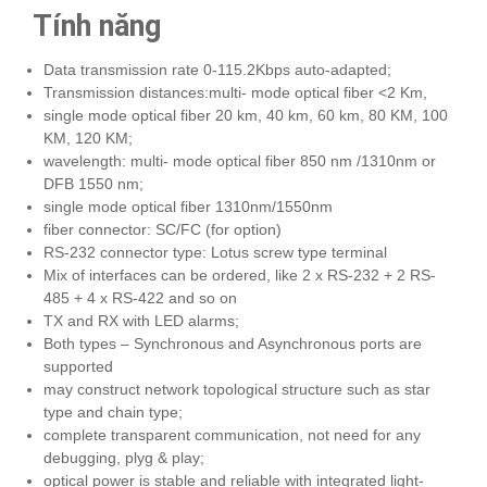
Tính năng
Data transmission rate 0-115.2Kbps auto-adapted;
Transmission distances:multi- mode optical fiber <2 Km,
single mode optical fiber 20 km, 40 km, 60 km, 80 KM, 100
KM, 120 KM;
wavelength: multi- mode optical fiber 850 nm /1310nm or
DFB 1550 nm;
single mode optical fiber 1310nm/1550nm
fiber connector: SC/FC (for option)
RS-232 connector type: Lotus screw type terminal
Mix of interfaces can be ordered, like 2 x RS-232 + 2 RS-
485 + 4 x RS-422 and so on
TX and RX with LED alarms;
Both types – Synchronous and Asynchronous ports are
supported
may construct network topological structure such as star
type and chain type;
complete transparent communication, not need for any
debugging, plyg & play;
optical power is stable and reliable with integrated light-