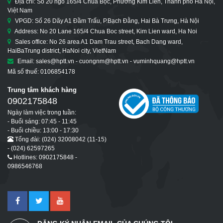
Địa chỉ: Số 20 ngõ 165/4 Chùa Bộc, Phường Kim Liên, Thành phố Hà Nội,
Việt Nam
VPGD: Số 26 Dãy A1 Đầm Trấu, P.Bạch Đằng, Hai Bà Trưng, Hà Nội
Address: No 20 Lane 165/4 Chua Boc street, Kim Lien ward, Ha Noi
Sales office: No 26 area A1 Dam Trau street, Bach Dang ward,
HaiBaTrung district, HaNoi city, VietNam
Email: sales@hptt.vn - cuongnm@hptt.vn - vuminhquang@hptt.vn
Mã số thuế: 0106854178
Trung tâm khách hàng
0902175848
Ngày làm việc trong tuần:
- Buổi sáng: 07:45 - 11:45
- Buổi chiều: 13:00 - 17:30
Tổng đài: (024) 32008042 (11-15)
- (024) 62597265
Hotlines: 0902175848 -
0986546768