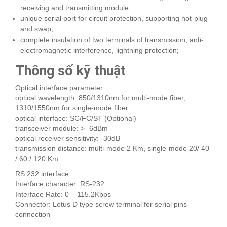
receiving and transmitting module
unique serial port for circuit protection, supporting hot-plug
and swap;
complete insulation of two terminals of transmission, anti-
electromagnetic interference, lightning protection;
Thông số kỹ thuật
Optical interface parameter:
optical wavelength: 850/1310nm for multi-mode fiber,
1310/1550nm for single-mode fiber.
optical interface: SC/FC/ST (Optional)
transceiver module: > -6dBm
optical receiver sensitivity: -30dB
transmission distance: multi-mode 2 Km, single-mode 20/ 40
/ 60 / 120 Km.
RS 232 interface:
Interface character: RS-232
Interface Rate: 0 – 115.2Kbps
Connector: Lotus D type screw terminal for serial pins
connection