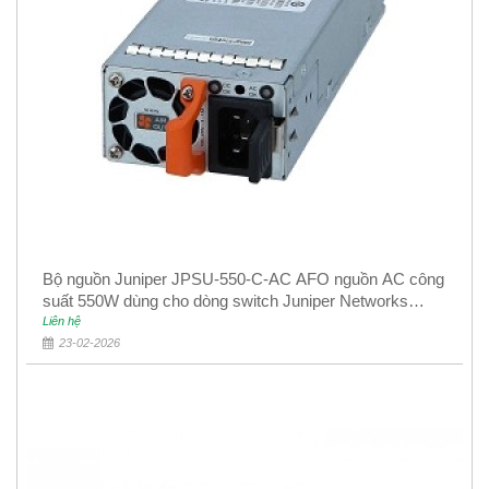
Bộ nguồn Juniper JPSU-550-C-AC AFO nguồn AC công
suất 550W dùng cho dòng switch Juniper Networks
EX4400
Liên hệ
23-02-2026