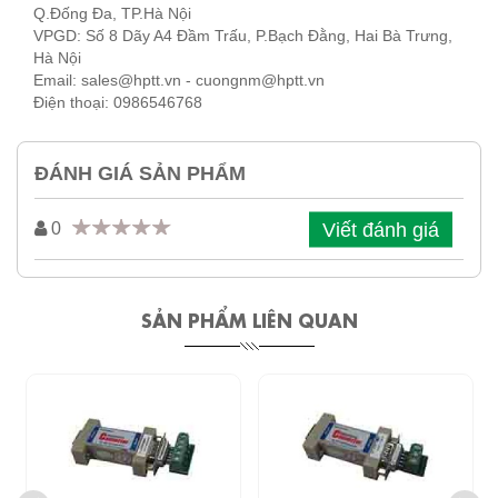
Q.Đống Đa, TP.Hà Nội
VPGD: Số 8 Dãy A4 Đầm Trấu, P.Bạch Đằng, Hai Bà Trưng,
Hà Nội
Email: sales@hptt.vn - cuongnm@hptt.vn
Điện thoại: 0986546768
ĐÁNH GIÁ SẢN PHẨM
Viết đánh giá
0
SẢN PHẨM LIÊN QUAN