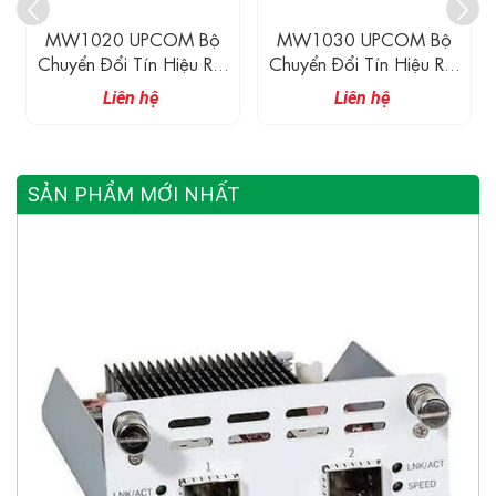
MW1030 UPCOM Bộ
MW1040-I-9V UPCOM
Chuyển Đổi Tín Hiệu RS-
Bộ Chuyển Đổi Tín Hiệu
232 Sang RS-485
RS-232 Sang RS-
Liên hệ
Liên hệ
485/422
SẢN PHẨM MỚI NHẤT