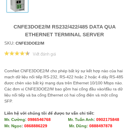
CNFE3DOE2/M RS232/422/485 DATA QUA
ETHERNET TERMINAL SERVER
SKU:
CNFE3DOE2/M
Viết đánh giá
ComNet CNFE3DOE2/M cho phép bất kỳ sự kết hợp nào của hai
mạch dữ liệu nối tiếp RS-232, RS-422 hoặc 2 hoặc 4 dây RS-485
được chèn vào bất kỳ mạng dựa trên Ethernet 10/100 Mbps nào.
Các đơn vị CNFE3DOE2/M bao gồm hai cổng đầu vào/đầu ra dữ
liệu nối tiếp và ba cổng Ethernet có hai cổng điện và một cổng
SFP.
Liên hệ với chúng tôi để được tư vấn chi tiết:
Mr. Cường
:
0986546768
Mr. Tuấn Anh
:
0902175848
Mr. Ngọc
:
0868886229
Mr. Dũng:
0888497878