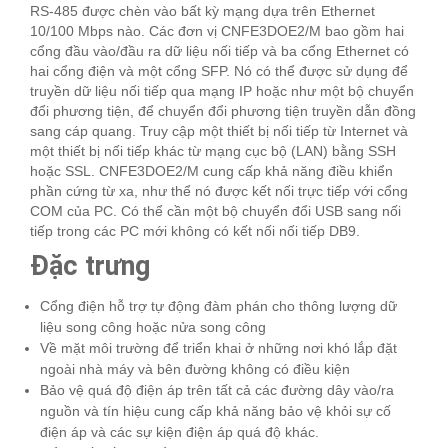
RS-485 được chèn vào bất kỳ mạng dựa trên Ethernet
10/100 Mbps nào. Các đơn vị CNFE3DOE2/M bao gồm hai
cổng đầu vào/đầu ra dữ liệu nối tiếp và ba cổng Ethernet có
hai cổng điện và một cổng SFP. Nó có thể được sử dụng để
truyền dữ liệu nối tiếp qua mạng IP hoặc như một bộ chuyển
đổi phương tiện, để chuyển đổi phương tiện truyền dẫn đồng
sang cáp quang. Truy cập một thiết bị nối tiếp từ Internet và
một thiết bị nối tiếp khác từ mạng cục bộ (LAN) bằng SSH
hoặc SSL. CNFE3DOE2/M cung cấp khả năng điều khiển
phần cứng từ xa, như thể nó được kết nối trực tiếp với cổng
COM của PC. Có thể cần một bộ chuyển đổi USB sang nối
tiếp trong các PC mới không có kết nối nối tiếp DB9.
Đặc trưng
Cổng điện hỗ trợ tự động đàm phán cho thông lượng dữ
liệu song công hoặc nửa song công
Về mặt môi trường để triển khai ở những nơi khó lắp đặt
ngoài nhà máy và bên đường không có điều kiện
Bảo vệ quá độ điện áp trên tất cả các đường dây vào/ra
nguồn và tín hiệu cung cấp khả năng bảo vệ khỏi sự cố
điện áp và các sự kiện điện áp quá độ khác.