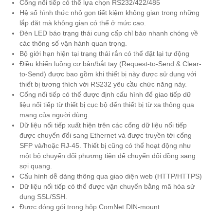
Cổng nối tiếp có thể lựa chọn RS232/422/485
Hệ số hình thức nhỏ gọn tiết kiệm không gian trong những
lắp đặt mà không gian có thể ở mức cao.
Đèn LED báo trạng thái cung cấp chỉ báo nhanh chóng về
các thông số vận hành quan trọng.
Bộ giới hạn hiện tại trạng thái rắn có thể đặt lại tự động
Điều khiển luồng cơ bản/bắt tay (Request-to-Send & Clear-
to-Send) được bao gồm khi thiết bị này được sử dụng với
thiết bị tương thích với RS232 yêu cầu chức năng này.
Cổng nối tiếp có thể được định cấu hình để giao tiếp dữ
liệu nối tiếp từ thiết bị cục bộ đến thiết bị từ xa thông qua
mạng của người dùng.
Dữ liệu nối tiếp xuất hiện trên các cổng dữ liệu nối tiếp
được chuyển đổi sang Ethernet và được truyền tới cổng
SFP và/hoặc RJ-45. Thiết bị cũng có thể hoạt động như
một bộ chuyển đổi phương tiện để chuyển đổi đồng sang
sợi quang.
Cấu hình dễ dàng thông qua giao diện web (HTTP/HTTPS)
Dữ liệu nối tiếp có thể được vận chuyển bằng mã hóa sử
dụng SSL/SSH.
Được đóng gói trong hộp ComNet DIN-mount