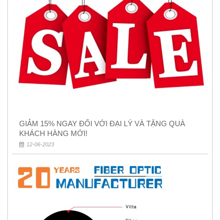
GIẢM 15% NGAY ĐỐI VỚI ĐẠI LÝ VÀ TẶNG QUÀ
KHÁCH HÀNG MỚI!
12-06-2023