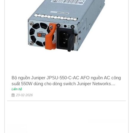
Bộ nguồn Juniper JPSU-550-C-AC AFO nguồn AC công
suất 550W dùng cho dòng switch Juniper Networks
EX4400
Liên hệ
23-02-2026