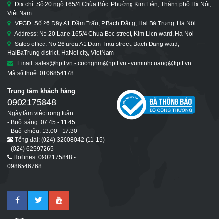
Địa chỉ: Số 20 ngõ 165/4 Chùa Bộc, Phường Kim Liên, Thành phố Hà Nội,
Việt Nam
VPGD: Số 26 Dãy A1 Đầm Trấu, P.Bạch Đằng, Hai Bà Trưng, Hà Nội
Address: No 20 Lane 165/4 Chua Boc street, Kim Lien ward, Ha Noi
Sales office: No 26 area A1 Dam Trau street, Bach Dang ward,
HaiBaTrung district, HaNoi city, VietNam
Email: sales@hptt.vn - cuongnm@hptt.vn - vuminhquang@hptt.vn
Mã số thuế: 0106854178
Trung tâm khách hàng
0902175848
Ngày làm việc trong tuần:
- Buổi sáng: 07:45 - 11:45
- Buổi chiều: 13:00 - 17:30
Tổng đài: (024) 32008042 (11-15)
- (024) 62597265
Hotlines: 0902175848 -
0986546768