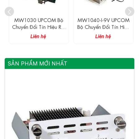
MW1030 UPCOM Bộ
MW1040-I-9V UPCOM
Chuyển Đổi Tín Hiệu RS-
Bộ Chuyển Đổi Tín Hiệu
232 Sang RS-485
RS-232 Sang RS-
Liên hệ
Liên hệ
485/422
SẢN PHẨM MỚI NHẤT