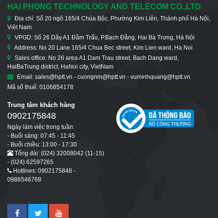
HAI PHONG TECHNOLOGY AND TELECOM CO.,LTD
Địa chỉ: Số 20 ngõ 165/4 Chùa Bộc, Phường Kim Liên, Thành phố Hà Nội,
Việt Nam
VPGD: Số 26 Dãy A1 Đầm Trấu, P.Bạch Đằng, Hai Bà Trưng, Hà Nội
Address: No 20 Lane 165/4 Chua Boc street, Kim Lien ward, Ha Noi
Sales office: No 26 area A1 Dam Trau street, Bach Dang ward,
HaiBaTrung district, HaNoi city, VietNam
Email: sales@hptt.vn - cuongnm@hptt.vn - vuminhquang@hptt.vn
Mã số thuế: 0106854178
Trung tâm khách hàng
0902175848
Ngày làm việc trong tuần:
- Buổi sáng: 07:45 - 11:45
- Buổi chiều: 13:00 - 17:30
Tổng đài: (024) 32008042 (11-15)
- (024) 62597265
Hotlines: 0902175848 -
0986546768