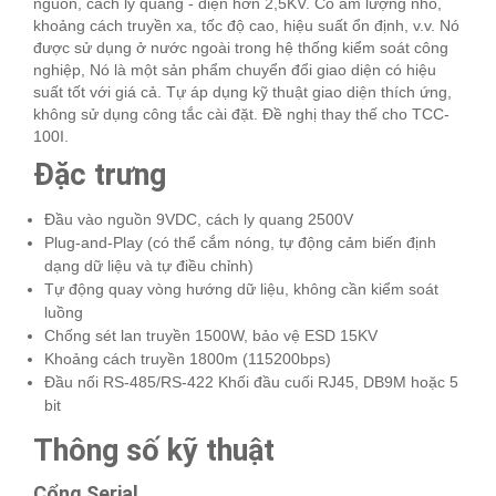
nguồn, cách ly quang - điện hơn 2,5KV. Có âm lượng nhỏ,
khoảng cách truyền xa, tốc độ cao, hiệu suất ổn định, v.v. Nó
được sử dụng ở nước ngoài trong hệ thống kiểm soát công
nghiệp, Nó là một sản phẩm chuyển đổi giao diện có hiệu
suất tốt với giá cả. Tự áp dụng kỹ thuật giao diện thích ứng,
không sử dụng công tắc cài đặt. Đề nghị thay thế cho TCC-
100I.
Đặc trưng
Đầu vào nguồn 9VDC, cách ly quang 2500V
Plug-and-Play (có thể cắm nóng, tự động cảm biến định
dạng dữ liệu và tự điều chỉnh)
Tự động quay vòng hướng dữ liệu, không cần kiểm soát
luồng
Chống sét lan truyền 1500W, bảo vệ ESD 15KV
Khoảng cách truyền 1800m (115200bps)
Đầu nối RS-485/RS-422 Khối đầu cuối RJ45, DB9M hoặc 5
bit
Thông số kỹ thuật
Cổng Serial