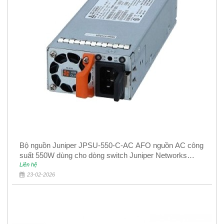
Bộ nguồn Juniper JPSU-550-C-AC AFO nguồn AC công
suất 550W dùng cho dòng switch Juniper Networks
EX4400
Liên hệ
23-02-2026