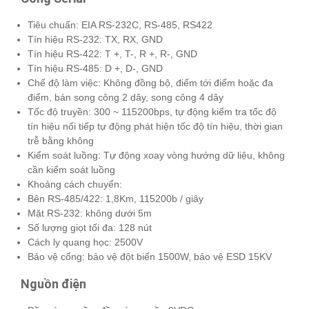
Tiêu chuẩn: EIA RS-232C, RS-485, RS422
Tín hiệu RS-232: TX, RX, GND
Tín hiệu RS-422: T +, T-, R +, R-, GND
Tín hiệu RS-485: D +, D-, GND
Chế độ làm việc: Không đồng bộ, điểm tới điểm hoặc đa
điểm, bán song công 2 dây, song công 4 dây
Tốc độ truyền: 300 ~ 115200bps, tự động kiểm tra tốc độ
tín hiệu nối tiếp tự động phát hiện tốc độ tín hiệu, thời gian
trễ bằng không
Kiểm soát luồng: Tự động xoay vòng hướng dữ liệu, không
cần kiểm soát luồng
Khoảng cách chuyển:
Bên RS-485/422: 1,8Km, 115200b / giây
Mặt RS-232: không dưới 5m
Số lượng giọt tối đa: 128 nút
Cách ly quang học: 2500V
Bảo vệ cổng: bảo vệ đột biến 1500W, bảo vệ ESD 15KV
Nguồn điện