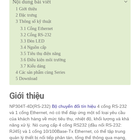
Nội dung bài viết
1
Giới thiệu
2
Đặc trưng
3
Thông số kỹ thuật
3.1
Cổng Ethernet
3.2
Cổng RS-232
3.3
Đèn LED
3.4
Nguồn cấp
3.5
Tiêu thụ điện năng
3.6
Điều kiện môi trường
3.7
Kiểu dáng
4
Các sản phẩm cùng Series
5
Download
Giới thiệu
NP304T-4D(RS-232)
Bộ chuyển đổi tín hiệu
4 cổng RS-232
và 1 cổng Ethernet, nó có thể đáp ứng một số loại yêu cầu
của khách hàng về mức tiêu thụ, nhiệt độ, khối lượng và khả
năng xử lý. Nó cung cấp 4 cổng RS232 (đầu nối RS-232:
RJ45) và 1 cổng 10/100Base-Tx Ethernet, có thể tập trung
quản lý thiết bị nối tiếp phân tán, tổng thể thông qua mạng,