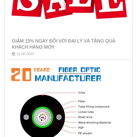
GIẢM 15% NGAY ĐỐI VỚI ĐẠI LÝ VÀ TẶNG QUÀ
KHÁCH HÀNG MỚI!
12-06-2023