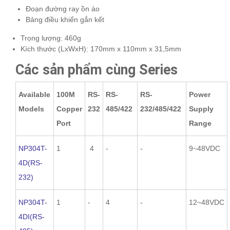
Đoạn đường ray ồn ào
Bảng điều khiển gắn kết
Trọng lượng: 460g
Kích thước (LxWxH): 170mm x 110mm x 31,5mm
Các sản phẩm cùng Series
Available
100M
RS-
RS-
RS-
Power
Models
Copper
232
485/422
232/485/422
Supply
Port
Range
NP304T-
1
4
-
-
9~48VDC
4D(RS-
232)
NP304T-
1
-
4
-
12~48VDC
4DI(RS-