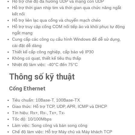
Hỗ trợ chế độ đa hướng UDP và mạng con UDP
Hỗ trợ thời gian nhịp tim và thời gian qua chức năng ngắt
kết nối
Hỗ trợ liên lạc qua cổng và chuyển mạch chéo
Hỗ trợ truy cập cổng COM nối tiếp ảo và khôi phục tự động
ngắt mạng
Cung cấp các công cụ cấu hình Windows để dễ sử dụng,
cài đặt dễ dàng
Thiết kế cấp công nghiệp, cấp bảo vệ IP30
Không có quạt, thiết kế tiêu thụ thấp
Nhiệt độ làm việc: -40°C đến 75°C
Thông số kỹ thuật
Cổng Ethernet
Tiêu chuẩn: 10Base-T, 100Base-TX
Giao thức: Hỗ trợ TCP, UDP, APR, ICMP và DHCP
Tín hiệu: Rx+, Rx-, Tx+, Tx-
Tốc độ: 10/100Mbps
Làm việc: Song công và bán song công
Chế độ làm việc: Hỗ trợ Máy chủ và Máy khách TCP