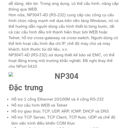
dễ dàng, tiện lợi. Trong ứng dụng, có thể cấu hình, nâng cấp
thông qua WEB.
Hơn nữa, NP304T-4D (RS-232) cung cấp các công cụ cấu
hình chức năng mạnh mẽ dựa trên nền tảng Windows, nó có
thể hướng dẫn người dùng cấu hình thiết bị từng bước, tất
cả các cấu hình đều trở thành hiện thực bởi WEB hoặc
Telnet, hỗ trợ cross-gateway và cross-switch, Người dùng có
thể linh hoạt cấu hình địa chỉ IP, chế độ máy chủ và máy
khách, kích thước túi dữ liệu, v.v.
NP304T-4D (RS-232) sử dụng thiết kế bảo vệ EMC, có thể
hoạt động trong môi trường khắc nghiệt. Đề nghị thay thế
cho NPort 5410.
Đặc trưng
Hỗ trợ 1 cổng Ethernet 10/100M và 4 cổng RS-232
Hỗ trợ cấu hình WEB và Telnet
Hỗ trợ giao thức TCP, UDP, ARP, ICMP, DHCP và DNS
Hỗ trợ TCP Server, TCP Client, TCP Auto, UDP và chế độ
làm việc trình điều khiển COM thực