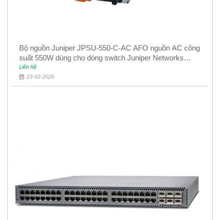
Bộ nguồn Juniper JPSU-550-C-AC AFO nguồn AC công
suất 550W dùng cho dòng switch Juniper Networks
EX4400
Liên hệ
23-02-2026