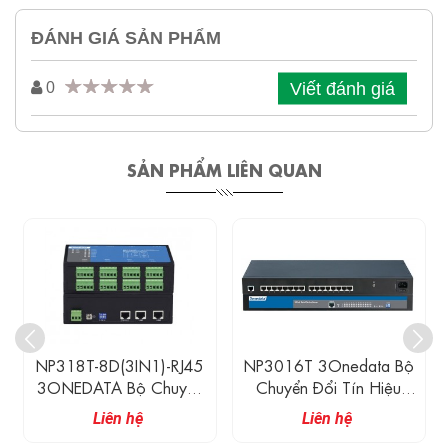
ĐÁNH GIÁ SẢN PHẨM
Viết đánh giá
0
SẢN PHẨM LIÊN QUAN
NP318T-8D(3IN1)-RJ45
NP3016T 3Onedata Bộ
3ONEDATA Bộ Chuyển
Chuyển Đổi Tín Hiệu
Đổi Tín Hiệu 8 Cổng RS-
Serial 16 Cổng RS-
Liên hệ
Liên hệ
232/485/422 Và 2
232/485/422 Và 1