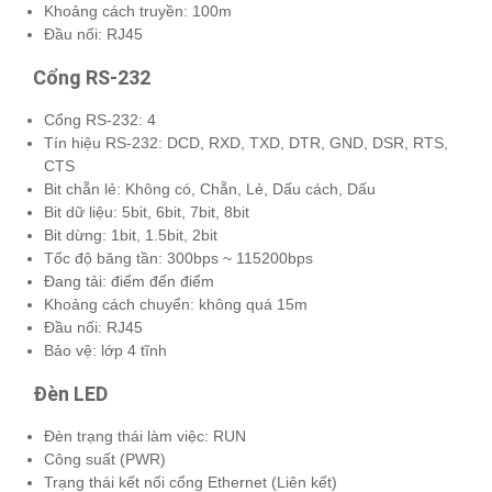
Khoảng cách truyền: 100m
Đầu nối: RJ45
Cổng RS-232
Cổng RS-232: 4
Tín hiệu RS-232: DCD, RXD, TXD, DTR, GND, DSR, RTS,
CTS
Bit chẵn lẻ: Không có, Chẵn, Lẻ, Dấu cách, Dấu
Bit dữ liệu: 5bit, 6bit, 7bit, 8bit
Bit dừng: 1bit, 1.5bit, 2bit
Tốc độ băng tần: 300bps ~ 115200bps
Đang tải: điểm đến điểm
Khoảng cách chuyển: không quá 15m
Đầu nối: RJ45
Bảo vệ: lớp 4 tĩnh
Đèn LED
Đèn trạng thái làm việc: RUN
Công suất (PWR)
Trạng thái kết nối cổng Ethernet (Liên kết)