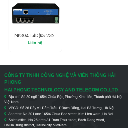
NP304T-4D(RS-232)
3ONEDATA Bộ Chuyển
Liên hệ
Đổi Tín Hiệu 4 Cổng
RS-232 Và 1 Cổng
Ethernet
CÔNG TY TNHH CÔNG NGHỆ VÀ VIỄN THÔNG HẢI
PHONG
HAI PHONG TECHNOLOGY AND TELECOM CO.,LTD
Địa chỉ: Số 20 ngõ 165/4 Chùa Bộc, Phường Kim Liên, Thành phố Hà Nội,
Việt Nam
VPGD: Số 26 Dãy A1 Đầm Trấu, P.Bạch Đằng, Hai Bà Trưng, Hà Nội
Address: No 20 Lane 165/4 Chua Boc street, Kim Lien ward, Ha Noi
Sales office: No 26 area A1 Dam Trau street, Bach Dang ward,
HaiBaTrung district, HaNoi city, VietNam