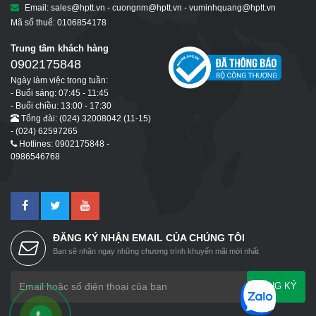
Email: sales@hptt.vn - cuongnm@hptt.vn - vuminhquang@hptt.vn
Mã số thuế: 0106854178
Trung tâm khách hàng
0902175848
Ngày làm việc trong tuần:
- Buổi sáng: 07:45 - 11:45
- Buổi chiều: 13:00 - 17:30
Tổng đài: (024) 32008042 (11-15)
- (024) 62597265
Hotlines: 0902175848 -
0986546768
ĐĂNG KÝ NHẬN EMAIL CỦA CHÚNG TÔI
Bạn sẽ nhận ngay những chương trình khuyến mãi mới nhất
ĐĂNG KÝ