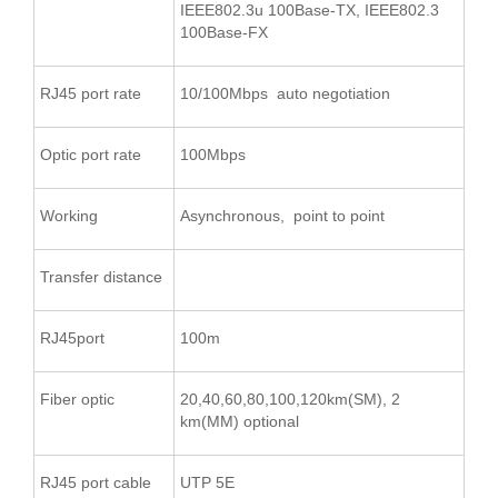
IEEE802.3u 100Base-TX, IEEE802.3
100Base-FX
RJ45 port rate
10/100Mbps auto negotiation
Optic port rate
100Mbps
Working
Asynchronous, point to point
Transfer distance
RJ45port
100m
Fiber optic
20,40,60,80,100,120km(SM), 2
km(MM) optional
RJ45 port cable
UTP 5E