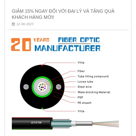
GIẢM 15% NGAY ĐỐI VỚI ĐẠI LÝ VÀ TẶNG QUÀ
KHÁCH HÀNG MỚI!
12-06-2023