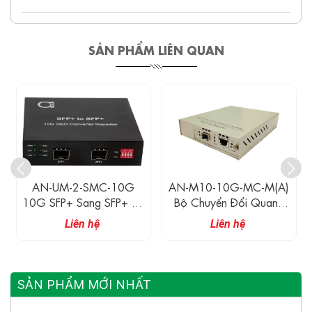
SẢN PHẨM LIÊN QUAN
AN-UM-2-SMC-10G
AN-M10-10G-MC-M(A)
10G SFP+ Sang SFP+ Bộ
Bộ Chuyển Đổi Quang
Chuyển Đổi Quang- Bộ
Điện SFP+ Sang UTP
Liên hệ
Liên hệ
Lặp Trong Suốt 10G
10G
OEO 3R - 2 Khe Cắm
SFP+ Mở Chuẩn - Đa
Năng - Hỗ Trợ Module
SẢN PHẨM MỚI NHẤT
Quang SFP 10GB Hoặc
1GB SFP - Không Có Bộ