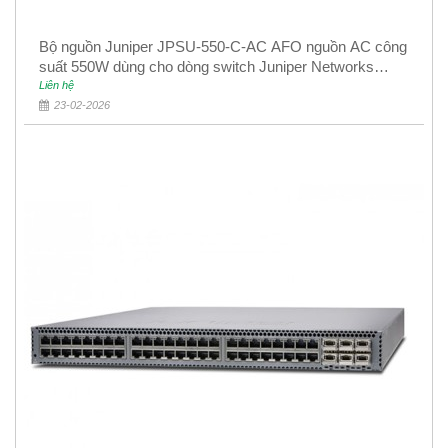
Bộ nguồn Juniper JPSU-550-C-AC AFO nguồn AC công
suất 550W dùng cho dòng switch Juniper Networks
EX4400
Liên hệ
23-02-2026