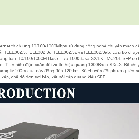
hernet thích ứng 10/100/1000Mbps sử dụng công nghệ chuyển mạch để
uẩn IEEE802.3, IEEE802.3u, IEEE802.3z và IEEE802.3ab. Loại bộ chuy
phương tiện: 10/100/1000M Base-T và 1000Base-SX/LX., MC201-SFP có 
e- T tín hiệu điện xoắn đôi và tín hiệu quang 1000Base-SX/LX. Bộ chu
mạng từ 100m qua dây đồng đến 120 km. Bộ chuyển đổi phương tiện n
i kép, chế độ đơn sợi kép, kết nối cáp quang kiểu SFP.