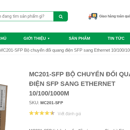
Giao hàng toàn qu
CHỦ
GIỚI THIỆU
SẢN PHẨM
TIN TỨC
MC201-SFP Bộ chuyển đổi quang điện SFP sang Ethernet 10/100/1
MC201-SFP BỘ CHUYỂN ĐỔI Q
ĐIỆN SFP SANG ETHERNET
10/100/1000M
SKU:
MC201-SFP
Viết đánh giá