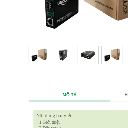
MÔ TẢ
H
Nội dung bài viết
1
Giới thiệu
2
Đặc trưng