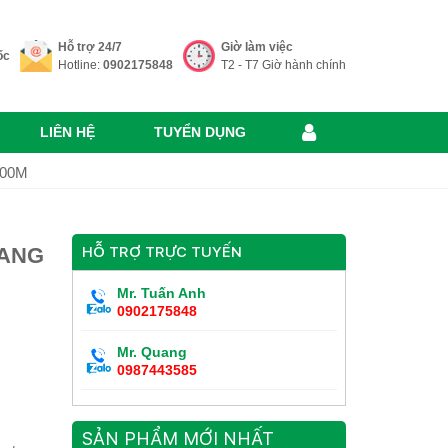
Hỗ trợ 24/7
Giờ làm việc
ốc
Hotline:
0902175848
T2 - T7 Giờ hành chính
LIÊN HỆ
TUYỂN DỤNG
000M
UANG
HỖ TRỢ TRỰC TUYẾN
Mr. Tuấn Anh
0902175848
Mr. Quang
0987443585
SẢN PHẨM MỚI NHẤT