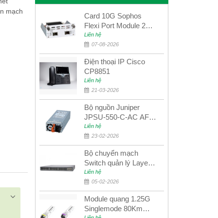
net
ển mạch
Card 10G Sophos
Flexi Port Module 2
port 10GbE SFP+
Liên hệ
SGMOD2F2PUR
07-08-2026
2port 10GbE SFP+
Điện thoại IP Cisco
CP8851
Liên hệ
21-03-2026
Bộ nguồn Juniper
JPSU-550-C-AC AFO
nguồn AC công suất
Liên hệ
550W dùng cho dòng
23-02-2026
switch Juniper
Bộ chuyển mạch
Networks EX4400
Switch quản lý Layer 3
Juniper QFX5100-48S
Liên hệ
05-02-2026
Module quang 1.25G
Singlemode 80Km
Liên hệ