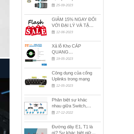
(Female) trong bộ đầu
25-09-2023
nối MPO
GIẢM 15% NGAY ĐỐI
VỚI ĐẠI LÝ VÀ TẶNG
QUÀ KHÁCH HÀNG
12-06-2023
MỚI!
Xả lỗ Kho CÁP
QUANG
MULTIMODE CÁP
19-05-2023
QUANG
MULTIMODE 4-8-12-
Công dụng của cổng
24Fo SỢI OM1-OM2-
Uplinks trong mạng
OM3 Siêu Rẻ 5k
12-05-2023
Phân biệt sự khác
nhau giữa Switch,
Router và Hub
27-12-2022
Đường dây E1, T1 là
gì? Sự khác biệt giữa