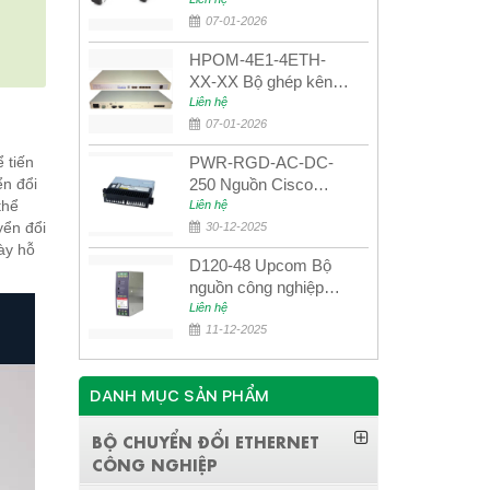
UPCOM MWS-12-45-
80AD/MWS-12-54-
07-01-2026
80BD
HPOM-4E1-4ETH-
XX-XX Bộ ghép kênh
quang quản lý SDH
Liên hệ
4E1+4ETH+RS232
07-01-2026
 tiến
PWR-RGD-AC-DC-
ển đổi
250 Nguồn Cisco
thể
Industrial 250W
Liên hệ
yển đổi
PoE/PoE+
30-12-2025
ày hỗ
D120-48 Upcom Bộ
nguồn công nghiệp
đầu ra đơn 120W
Liên hệ
48VDC
11-12-2025
DANH MỤC SẢN PHẨM
BỘ CHUYỂN ĐỔI ETHERNET
CÔNG NGHIỆP