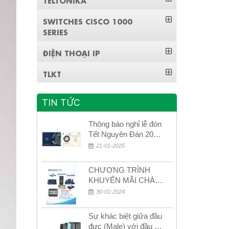
SWITCHES CISCO 1000
SERIES
ĐIỆN THOẠI IP
TLKT
TIN TỨC
Thông báo nghỉ lễ đón
Tết Nguyên Đán 2026
– Xuân Bính Ngọ!
21-01-2025
CHƯƠNG TRÌNH
KHUYẾN MÃI CHÀO
MỪNG NĂM MỚI
30-01-2024
2024
Sự khác biệt giữa đầu
đực (Male) với đầu cái