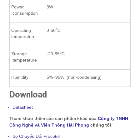
Power
3W
consumption
o
Operating
0-50
C
temperature
o
Storage
-20-85
C
temperature
Humidity
5%~95% (non-condensing)
Download
Datasheet
Tham khảo thêm các sản phẩm khác của
Công ty TNHH
Công Nghệ và Viễn Thông Hải Phong
chúng tôi
Bộ Chuyển Đổi Procotol