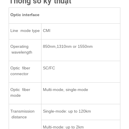
Thông số kỹ thuật
Optic interface
Line mode type
CMI
Operating
850nm,1310nm or 1550nm
wavelength
Optic fiber
SC/FC
connector
Optic fiber
Multi-mode, single-mode
mode
Transmission
Single-mode: up to 120km
distance
Multi-mode: up to 2km