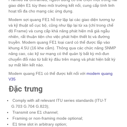
giao diện E1 tùy theo môi trường kết nối, cung cấp tính linh
hoạt tối đa cho mạng các ứng dụng.
Modem sợi quang FE1 hỗ trợ lặp lại các giao diện tương tự
và kỹ thuật số cục bộ, cũng như lặp lại từ xa (chỉ trong chế
độ Frame) và cung cấp khả năng phát hiện mã giả ngẫu
nhiên, rất thuận tiện cho việc phát hiện thiết bị và đường
truyền. Modem quang FE1 loại card có thể được lắp vào
khung 4.5U (16 khe cắm). Thông qua các chức năng SNMP
nâng cao, các kỹ sư mạng có thể quản lý bất kỳ mô-đun
chuyển đổi nào từ bất kỳ đâu trên mạng và phát hiện bất kỳ
sự mất liên kết nào.
Modem quang FE1 có thể được kết nối với
modem quang
V35
Đặc trưng
Comply with all relevant ITU series standards (ITU-T
G.703 G.704 G.823);
Transmit one E1 channel;
Framing or non-framing mode optional;
E1 time slot in arbitrary option;