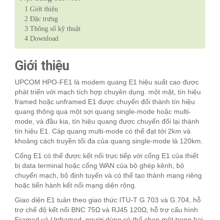
1
Giới thiệu
2
Đặc trưng
3
Thông số kỹ thuật
4
Download
Giới thiệu
UPCOM HPO-FE1 là modem quang E1 hiệu suất cao được
phát triển với mạch tích hợp chuyên dụng. một mặt, tín hiệu
framed hoặc unframed E1 được chuyển đổi thành tín hiệu
quang thông qua một sợi quang single-mode hoặc multi-
mode, và đầu kia, tín hiệu quang được chuyển đổi lại thành
tín hiệu E1. Cáp quang multi-mode có thể đạt tới 2km và
khoảng cách truyền tối đa của quang single-mode là 120km.
Cổng E1 có thể được kết nối trực tiếp với cổng E1 của thiết
bị data terminal hoặc cổng WAN của bộ ghép kênh, bộ
chuyển mạch, bộ định tuyến và có thể tạo thành mạng riêng
hoặc tiến hành kết nối mạng diện rộng.
Giao diện E1 tuân theo giao thức ITU-T G.703 và G.704, hỗ
trợ chế độ kết nối BNC 75Ω và RJ45 120Ω, hỗ trợ cấu hình
Framed và Unframed, người dùng có thể chọn một trong hai