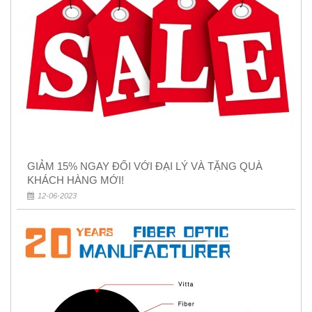
GIẢM 15% NGAY ĐỐI VỚI ĐẠI LÝ VÀ TẶNG QUÀ
KHÁCH HÀNG MỚI!
12-06-2023