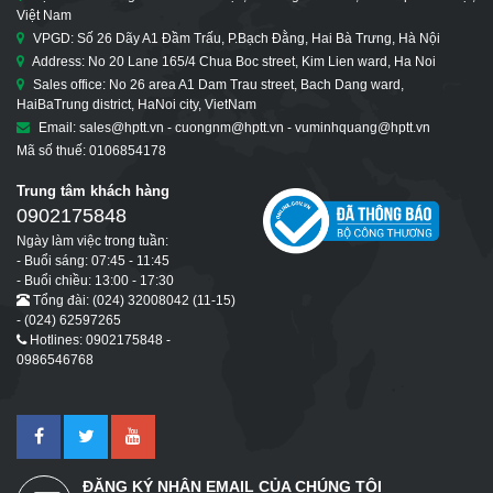
Việt Nam
VPGD: Số 26 Dãy A1 Đầm Trấu, P.Bạch Đằng, Hai Bà Trưng, Hà Nội
Address: No 20 Lane 165/4 Chua Boc street, Kim Lien ward, Ha Noi
Sales office: No 26 area A1 Dam Trau street, Bach Dang ward,
HaiBaTrung district, HaNoi city, VietNam
Email: sales@hptt.vn - cuongnm@hptt.vn - vuminhquang@hptt.vn
Mã số thuế: 0106854178
Trung tâm khách hàng
0902175848
Ngày làm việc trong tuần:
- Buổi sáng: 07:45 - 11:45
- Buổi chiều: 13:00 - 17:30
Tổng đài: (024) 32008042 (11-15)
- (024) 62597265
Hotlines: 0902175848 -
0986546768
ĐĂNG KÝ NHẬN EMAIL CỦA CHÚNG TÔI