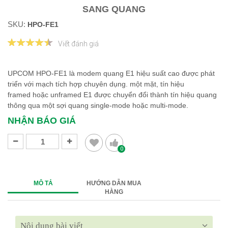
SANG QUANG
SKU:
HPO-FE1
Viết đánh giá
UPCOM HPO-FE1 là modem quang E1 hiệu suất cao được phát
triển với mạch tích hợp chuyên dụng. một mặt, tín hiệu
framed hoặc unframed E1 được chuyển đổi thành tín hiệu quang
thông qua một sợi quang single-mode hoặc multi-mode.
NHẬN BÁO GIÁ
0
MÔ TẢ
HƯỚNG DẪN MUA
HÀNG
Nội dung bài viết