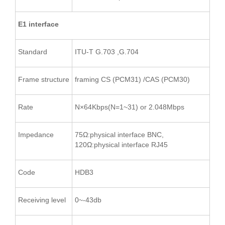
E1 interface
Standard
ITU-T G.703 ,G.704
Frame structure
framing CS (PCM31) /CAS (PCM30)
Rate
N×64Kbps(N=1~31) or 2.048Mbps
Impedance
75Ω:physical interface BNC,
120Ω:physical interface RJ45
Code
HDB3
Receiving level
0~-43db