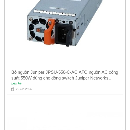
Bộ nguồn Juniper JPSU-550-C-AC AFO nguồn AC công
suất 550W dùng cho dòng switch Juniper Networks
EX4400
Liên hệ
23-02-2026