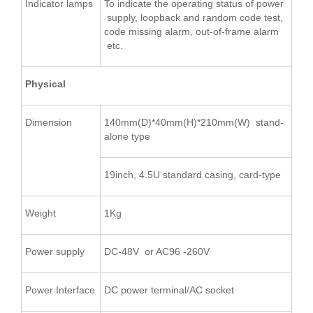
Indicator lamps
To indicate the operating status of power
supply, loopback and random code test,
code missing alarm, out-of-frame alarm
etc.
Physical
Dimension
140mm(D)*40mm(H)*210mm(W) stand-
alone type
19inch, 4.5U standard casing, card-type
Weight
1Kg
Power supply
DC-48V or AC96 -260V
Power Interface
DC power terminal/AC socket