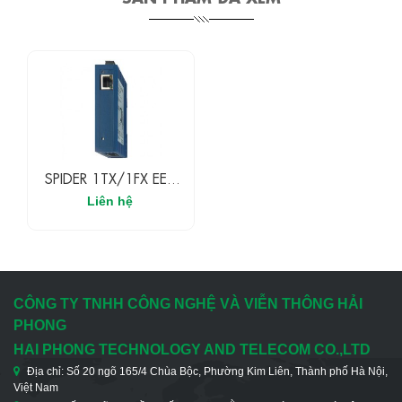
SPIDER 1TX/1FX EEC
Hirschmann Switch
Liên hệ
Không Quản Lí 1 Cổng
100M RJ45, 1 Cổng
Quang MM 100M
CÔNG TY TNHH CÔNG NGHỆ VÀ VIỄN THÔNG HẢI
PHONG
HAI PHONG TECHNOLOGY AND TELECOM CO.,LTD
Địa chỉ: Số 20 ngõ 165/4 Chùa Bộc, Phường Kim Liên, Thành phố Hà Nội,
Việt Nam