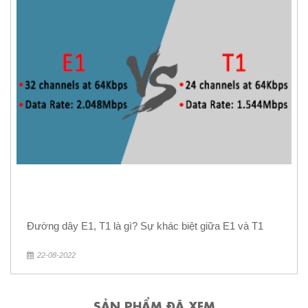
Đường dây E1, T1 là gì? Sự khác biệt giữa E1 và T1
22-08-2022
SẢN PHẨM ĐÃ XEM