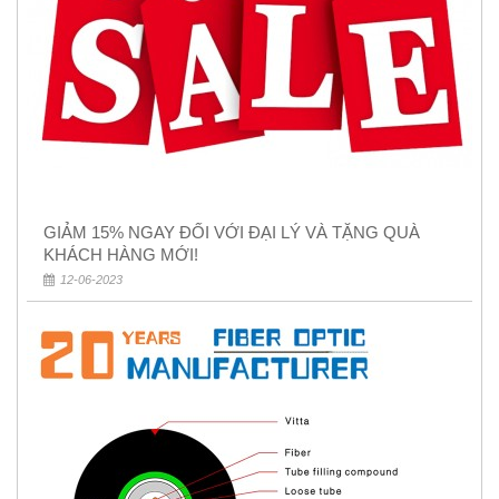
GIẢM 15% NGAY ĐỐI VỚI ĐẠI LÝ VÀ TẶNG QUÀ
KHÁCH HÀNG MỚI!
12-06-2023