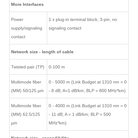
More Interfaces
Power
1 x plug-in terminal block, 3-pin, no
supply/signaling
signaling contact
contact
Network size - length of cable
Twisted pair (TP)
0-100 m
Multimode fiber
0 - 5000 m (Link Budget at 1310 nm = 0
(MM) 50/125 µm
- 8 dB; A=1 dB/km; BLP = 800 MHz*km)
Multimode fiber
0 - 4000 m (Link Budget at 1310 nm = 0
(MM) 62.5/125
- 11 dB; A = 1 dB/km; BLP = 500
µm
MHz*km)