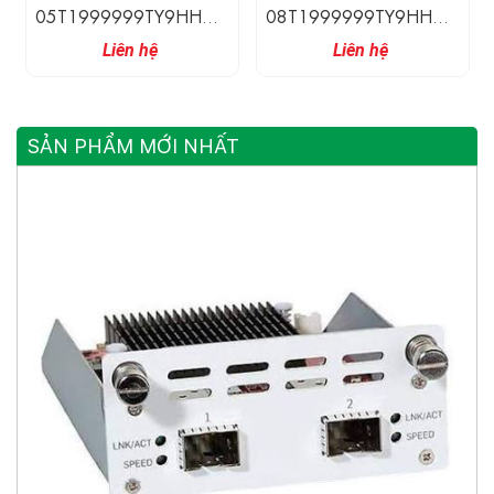
05T1999999TY9HHHH
08T1999999TY9HHHH
Hirschmann Switch Công
Hirschmann Switch Công
Liên hệ
Liên hệ
Nghiệp Không Quản Lý 5
Nghiệp Không Quản Lý 8
Cổng 10/100BASE-TX
Cổng 10/100BASE-TX
SẢN PHẨM MỚI NHẤT