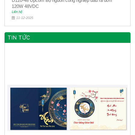
D120-48 Upcom Bộ nguồn công nghiệp đầu ra đơn
120W 48VDC
Liên hệ
11-12-2025
TIN TỨC