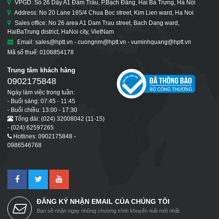
VPGD: Số 26 Dãy A1 Đầm Trấu, P.Bạch Đằng, Hai Bà Trưng, Hà Nội
Address: No 20 Lane 165/4 Chua Boc street, Kim Lien ward, Ha Noi
Sales office: No 26 area A1 Dam Trau street, Bach Dang ward,
HaiBaTrung district, HaNoi city, VietNam
Email: sales@hptt.vn - cuongnm@hptt.vn - vuminhquang@hptt.vn
Mã số thuế: 0106854178
Trung tâm khách hàng
0902175848
Ngày làm việc trong tuần:
- Buổi sáng: 07:45 - 11:45
- Buổi chiều: 13:00 - 17:30
Tổng đài: (024) 32008042 (11-15)
- (024) 62597265
Hotlines: 0902175848 -
0986546768
ĐĂNG KÝ NHẬN EMAIL CỦA CHÚNG TÔI
Bạn sẽ nhận ngay những chương trình khuyến mãi mới nhất