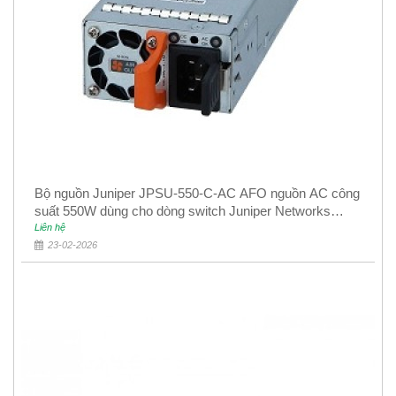
Bộ nguồn Juniper JPSU-550-C-AC AFO nguồn AC công
suất 550W dùng cho dòng switch Juniper Networks
EX4400
Liên hệ
23-02-2026