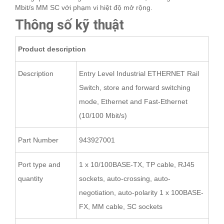
Mbit/s MM SC với phạm vi hiệt độ mở rộng.
Thông số kỹ thuật
Product description
Description
Entry Level Industrial ETHERNET Rail
Switch, store and forward switching
mode, Ethernet and Fast-Ethernet
(10/100 Mbit/s)
Part Number
943927001
Port type and
1 x 10/100BASE-TX, TP cable, RJ45
quantity
sockets, auto-crossing, auto-
negotiation, auto-polarity 1 x 100BASE-
FX, MM cable, SC sockets