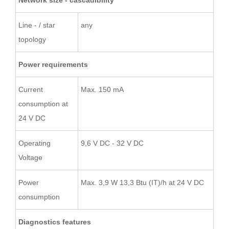
Network size - cascadibility
Line - / star
any
topology
Power requirements
Current
Max. 150 mA
consumption at
24 V DC
Operating
9,6 V DC - 32 V DC
Voltage
Power
Max. 3,9 W 13,3 Btu (IT)/h at 24 V DC
consumption
Diagnostics features