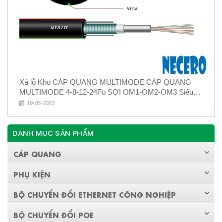
Xả lỗ Kho CÁP QUANG MULTIMODE CÁP QUANG
MULTIMODE 4-8-12-24Fo SỢI OM1-OM2-OM3 Siêu
Rẻ 5k
19-05-2023
DANH MỤC SẢN PHẨM
CÁP QUANG
PHỤ KIỆN
BỘ CHUYỂN ĐỔI ETHERNET CÔNG NGHIỆP
BỘ CHUYỂN ĐỔI POE