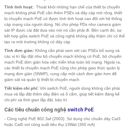
Tính linh hoạt:
Thoát khỏi những hạn chế của thiết bị chuyển
mạch không phải PoE cần thêm PSEs và dây cáp mở rộng, thiết
bị chuyển mạch PoE có được tính linh hoạt cao đối với hệ thống
cáp mạng của người dùng. Nó cho phép PDs như camera giám
sát IP được cài đặt dựa vào nơi nó cần phải đi. Bên cạnh đó, sự
kết hợp giữa switch PoE và công nghệ không dây thậm chí có thể
tạo ra môi trường không có dây cáp.
Tính đơn giản:
Không cần phải xem xét các PSEs bổ sung và
các vị trí lắp đặt như bộ chuyển mạch không có PoE, bộ chuyển
mạch PoE đơn giản hóa việc triển khai toàn bộ mạng. Ngoài ra,
các thiết bị chuyển mạch PoE cũng cho phép giao thức quản lý
mạng đơn giản (SNMP), cung cấp một cách đơn giản hơn để
giám sát và quản lý thiết bị chuyển mạch.
Tiết kiệm chi phí:
Với switch PoE, người dùng không cần phải
mua và lắp đặt thêm dây điện và ổ cắm, giúp tiết kiệm đáng kể
chi phí và thời gian lắp đặt, bảo trì.
Các tiêu chuẩn công nghệ
switch PoE
- Công nghệ PoE 802.3af (2003): Sử dụng cho chuẩn dây Cat3
hoặc Cat5 vơi công suất tiêu thụ 13Wat (350 mA)