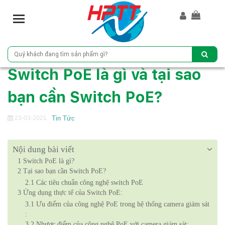
T
o
g
g
l
Switch PoE là gì và tại sao
e
n
bạn cần Switch PoE?
a
v
i
23-03-2021
Tin Tức
g
a
Nội dung bài viết
t
i
1
Switch PoE là gì?
2
Tại sao bạn cần Switch PoE?
o
n
2.1
Các tiêu chuẩn công nghệ switch PoE
3
Ứng dụng thực tế của Switch PoE:
3.1
Ưu điểm của công nghệ PoE trong hệ thống camera giám sát
:
3.2
Nhược điểm của công nghệ PoE với camera giám sát: