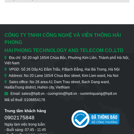
CÔNG TY TNHH CÔNG NGHỆ VÀ VIỄN THÔNG HẢI
PHONG
HAI PHONG TECHNOLOGY AND TELECOM CO.,LTD
Địa chỉ: Số 20 ngõ 165/4 Chùa Bộc, Phường Kim Liên, Thành phố Hà Nội,
Việt Nam
VPGD: Số 26 Dãy A1 Đầm Trấu, P.Bạch Đằng, Hai Bà Trưng, Hà Nội
Address: No 20 Lane 165/4 Chua Boc street, Kim Lien ward, Ha Noi
Sales office: No 26 area A1 Dam Trau street, Bach Dang ward,
HaiBaTrung district, HaNoi city, VietNam
Email: sales@hptt.vn - cuongnm@hptt.vn - vuminhquang@hptt.vn
Mã số thuế: 0106854178
Trung tâm khách hàng
0902175848
Ngày làm việc trong tuần:
- Buổi sáng: 07:45 - 11:45