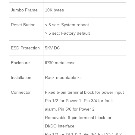
Jumbo Frame
10K bytes
Reset Button
< 5 sec: System reboot
> 5 sec: Factory default
ESD Protection
5KV DC
Enclosure
IP30 metal case
Installation
Rack-mountable kit
Connector
Fixed 6-pin terminal block for power input
Pin 1/2 for Power 1, Pin 3/4 for fault
alarm, Pin 5/6 for Power 2
Removable 6-pin terminal block for
DI/DO interface
Pin 1/2 for DI 1 & 2, Pin 3/4 for DO 1 & 2,