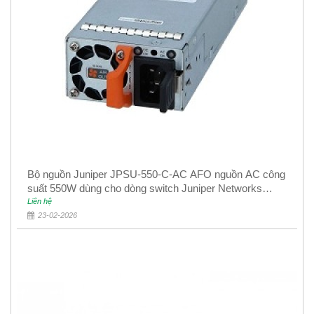
Bộ nguồn Juniper JPSU-550-C-AC AFO nguồn AC công
suất 550W dùng cho dòng switch Juniper Networks
EX4400
Liên hệ
23-02-2026