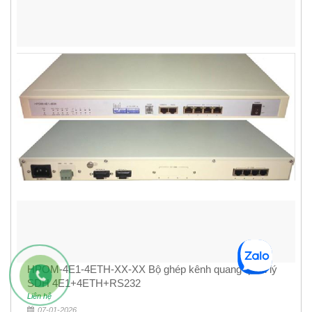
HPOM-4E1-4ETH-XX-XX Bộ ghép kênh quang quản lý
SDH 4E1+4ETH+RS232
Liên hệ
07-01-2026