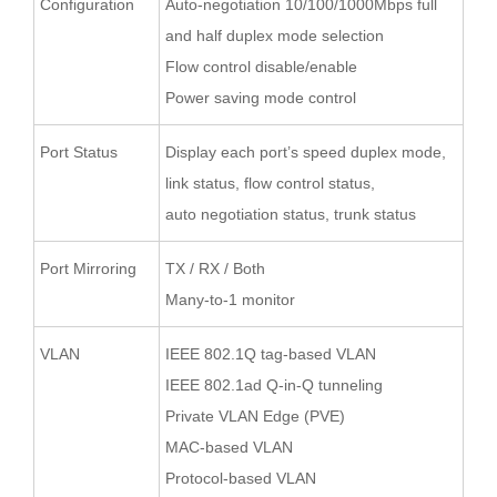
Configuration
Auto-negotiation 10/100/1000Mbps full
and half duplex mode selection
Flow control disable/enable
Power saving mode control
Port Status
Display each port’s speed duplex mode,
link status, flow control status,
auto negotiation status, trunk status
Port Mirroring
TX / RX / Both
Many-to-1 monitor
VLAN
IEEE 802.1Q tag-based VLAN
IEEE 802.1ad Q-in-Q tunneling
Private VLAN Edge (PVE)
MAC-based VLAN
Protocol-based VLAN