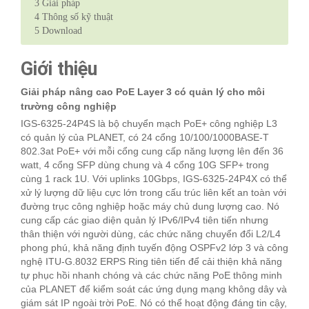
3
Giải pháp
4
Thông số kỹ thuật
5
Download
Giới thiệu
Giải pháp nâng cao PoE Layer 3 có quản lý cho môi
trường công nghiệp
IGS-6325-24P4S là bộ chuyển mạch PoE+ công nghiệp L3
có quản lý của PLANET, có 24 cổng 10/100/1000BASE-T
802.3at PoE+ với mỗi cổng cung cấp năng lượng lên đến 36
watt, 4 cổng SFP dùng chung và 4 cổng 10G SFP+ trong
cùng 1 rack 1U. Với uplinks 10Gbps, IGS-6325-24P4X có thể
xử lý lượng dữ liệu cực lớn trong cấu trúc liên kết an toàn với
đường trục công nghiệp hoặc máy chủ dung lượng cao. Nó
cung cấp các giao diện quản lý IPv6/IPv4 tiên tiến nhưng
thân thiện với người dùng, các chức năng chuyển đổi L2/L4
phong phú, khả năng định tuyến động OSPFv2 lớp 3 và công
nghệ ITU-G.8032 ERPS Ring tiên tiến để cải thiện khả năng
tự phục hồi nhanh chóng và các chức năng PoE thông minh
của PLANET để kiểm soát các ứng dụng mạng không dây và
giám sát IP ngoài trời PoE. Nó có thể hoạt động đáng tin cậy,