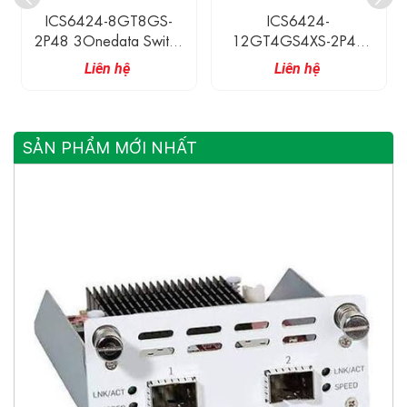
ICS6424-8GT8GS-
ICS6424-
2P48 3Onedata Switch
12GT4GS4XS-2P48
Công Nghiệp 8 Cổng
3Onedata Switch Công
Liên hệ
Liên hệ
Ethernet Gigabit, 8 Cổng
Nghiệp 12 Cổng
SFP Gigabit
Ethernet Gigabit, 4 Cổng
SFP Gigabit, 4 Cổng SFP
10 Gigabit
SẢN PHẨM MỚI NHẤT