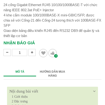
24 cổng Gigabit Ethernet RJ45 10/100/1000BASE-T với chức
năng IEEE 802.3at PoE+ Injector
4 khe cắm module 100/1000BASE-X mini-GBIC/SFP, được
chia sẻ với Cổng-21 đến Cổng-24 tương thích với 100BASE-FX
SFP
Giao diện bảng điều khiển RJ45 đến RS232 DB9 để quản lý và
thiết lập cơ bản
NHẬN BÁO GIÁ
0
MÔ TẢ
HƯỚNG DẪN MUA
HÀNG
Nội dung bài viết
1
Giới thiệu
2
Đặc trưng