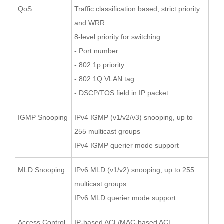
QoS
Traffic classification based, strict priority
and WRR
8-level priority for switching
- Port number
- 802.1p priority
- 802.1Q VLAN tag
- DSCP/TOS field in IP packet
IGMP Snooping
IPv4 IGMP (v1/v2/v3) snooping, up to
255 multicast groups
IPv4 IGMP querier mode support
MLD Snooping
IPv6 MLD (v1/v2) snooping, up to 255
multicast groups
IPv6 MLD querier mode support
Access Control
IP-based ACL/MAC-based ACL