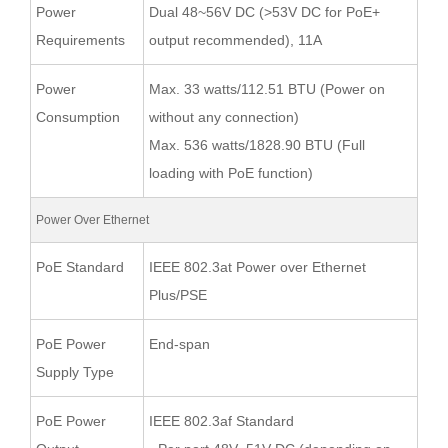
Power
Dual 48~56V DC (>53V DC for PoE+
Requirements
output recommended), 11A
Power
Max. 33 watts/112.51 BTU (Power on
Consumption
without any connection)
Max. 536 watts/1828.90 BTU (Full
loading with PoE function)
Power Over Ethernet
PoE Standard
IEEE 802.3at Power over Ethernet
Plus/PSE
PoE Power
End-span
Supply Type
PoE Power
IEEE 802.3af Standard