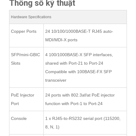
Thông số kỹ thuật
Hardware Specifications
Copper Ports
24 10/100/1000BASE-T RJ45 auto-
MDI/MDI-X ports
SFP/mini-GBIC
4 100/1000BASE-X SFP interfaces,
Slots
shared with Port-21 to Port-24
Compatible with 100BASE-FX SFP
transceiver
PoE Injector
24 ports with 802.3af/at PoE injector
Port
function with Port-1 to Port-24
Console
1 x RJ45-to-RS232 serial port (115200,
8, N, 1)