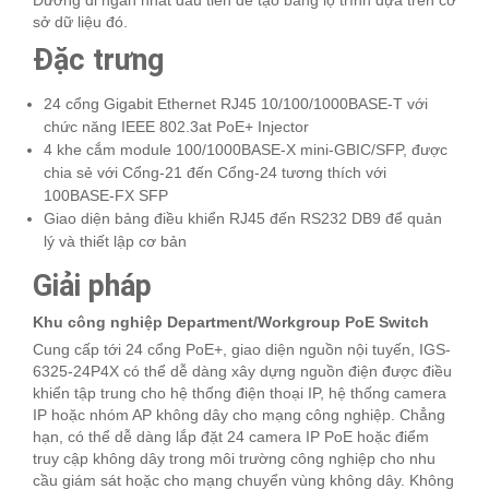
Đường đi ngắn nhất đầu tiên để tạo bảng lộ trình dựa trên cơ
sở dữ liệu đó.
Đặc trưng
24 cổng Gigabit Ethernet RJ45 10/100/1000BASE-T với
chức năng IEEE 802.3at PoE+ Injector
4 khe cắm module 100/1000BASE-X mini-GBIC/SFP, được
chia sẻ với Cổng-21 đến Cổng-24 tương thích với
100BASE-FX SFP
Giao diện bảng điều khiển RJ45 đến RS232 DB9 để quản
lý và thiết lập cơ bản
Giải pháp
Khu công nghiệp Department/Workgroup PoE Switch
Cung cấp tới 24 cổng PoE+, giao diện nguồn nội tuyến, IGS-
6325-24P4X có thể dễ dàng xây dựng nguồn điện được điều
khiển tập trung cho hệ thống điện thoại IP, hệ thống camera
IP hoặc nhóm AP không dây cho mạng công nghiệp. Chẳng
hạn, có thể dễ dàng lắp đặt 24 camera IP PoE hoặc điểm
truy cập không dây trong môi trường công nghiệp cho nhu
cầu giám sát hoặc cho mạng chuyển vùng không dây. Không