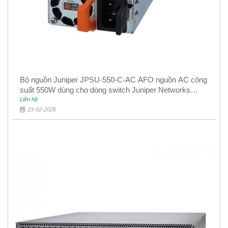
Bộ nguồn Juniper JPSU-550-C-AC AFO nguồn AC công
suất 550W dùng cho dòng switch Juniper Networks
EX4400
Liên hệ
23-02-2026