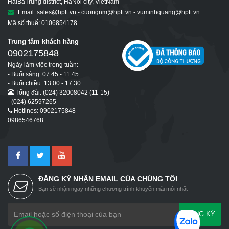
HaiBaTrung district, HaNoi city, VietNam
Email: sales@hptt.vn - cuongnm@hptt.vn - vuminhquang@hptt.vn
Mã số thuế: 0106854178
Trung tâm khách hàng
0902175848
Ngày làm việc trong tuần:
- Buổi sáng: 07:45 - 11:45
- Buổi chiều: 13:00 - 17:30
Tổng đài: (024) 32008042 (11-15)
- (024) 62597265
Hotlines: 0902175848 -
0986546768
ĐĂNG KÝ NHẬN EMAIL CỦA CHÚNG TÔI
Bạn sẽ nhận ngay những chương trình khuyến mãi mới nhất
ĐĂNG KÝ