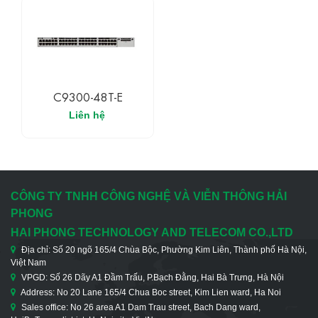
C9300-48T-E
Liên hệ
CÔNG TY TNHH CÔNG NGHỆ VÀ VIỄN THÔNG HẢI
PHONG
HAI PHONG TECHNOLOGY AND TELECOM CO.,LTD
Địa chỉ: Số 20 ngõ 165/4 Chùa Bộc, Phường Kim Liên, Thành phố Hà Nội,
Việt Nam
VPGD: Số 26 Dãy A1 Đầm Trấu, P.Bạch Đằng, Hai Bà Trưng, Hà Nội
Address: No 20 Lane 165/4 Chua Boc street, Kim Lien ward, Ha Noi
Sales office: No 26 area A1 Dam Trau street, Bach Dang ward,