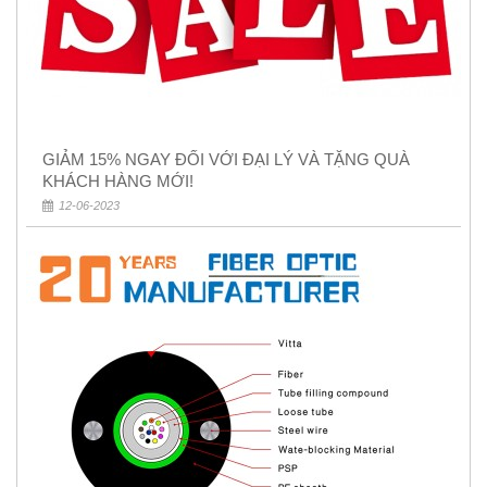
GIẢM 15% NGAY ĐỐI VỚI ĐẠI LÝ VÀ TẶNG QUÀ
KHÁCH HÀNG MỚI!
12-06-2023