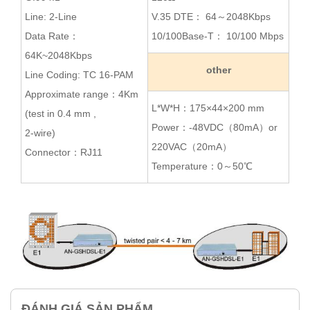
Line: 2-Line
V.35 DTE： 64～2048Kbps
Data Rate：
10/100Base-T： 10/100 Mbps
64K~2048Kbps
other
Line Coding: TC 16-PAM
Approximate range：4Km
L*W*H：175×44×200 mm
(test in 0.4 mm ,
Power：-48VDC（80mA）or
2-wire)
220VAC（20mA）
Connector：RJ11
Temperature：0～50℃
ĐÁNH GIÁ SẢN PHẨM