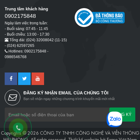
Trung tâm khách hàng
0902175848
Ngày làm việc trong tuần:
- Buổi sáng: 07:45 - 11:45
- Buổi chiều: 13:00 - 17:30
Tổng đài: (024) 32008042 (11-15)
- (024) 62597265
Hotlines: 0902175848 -
0986546768
ĐĂNG KÝ NHẬN EMAIL CỦA CHÚNG TÔI
Bạn sẽ nhận ngay những chương trình khuyến mãi mới nhất
ĐĂNG KÝ
Copyrights © 2026 CÔNG TY TNHH CÔNG NGHỆ VÀ VIỄN THÔNG
HẢI PHONG. All rights reserved.
Thiết kế website
bởi
Expro Việt Nam