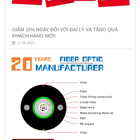
GIẢM 15% NGAY ĐỐI VỚI ĐẠI LÝ VÀ TẶNG QUÀ
KHÁCH HÀNG MỚI!
12-06-2023