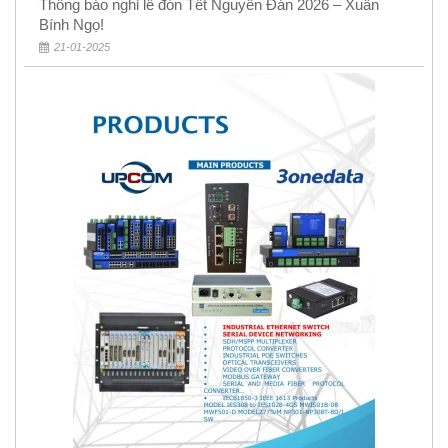
Thông báo nghỉ lễ đón Tết Nguyên Đán 2026 – Xuân
Bính Ngọ!
21-01-2025