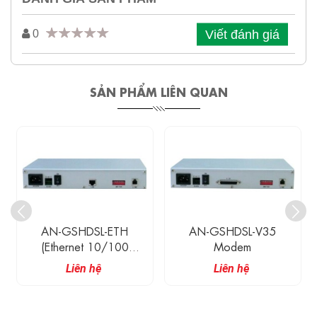
Viết đánh giá
0
SẢN PHẨM LIÊN QUAN
AN-GSHDSL-V35
AN-GSHDSL-CH –
Modem
Central SNMP & GUI
m
Managed Access Node
Liên hệ
Liên hệ
/ Platform