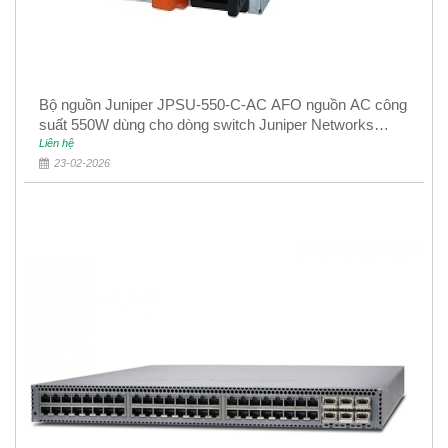
Bộ nguồn Juniper JPSU-550-C-AC AFO nguồn AC công
suất 550W dùng cho dòng switch Juniper Networks
EX4400
Liên hệ
23-02-2026