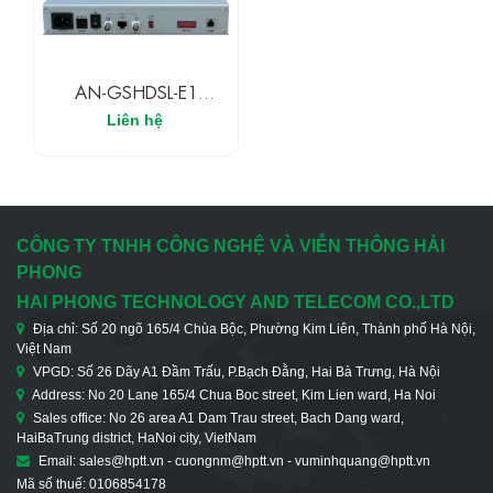
AN-GSHDSL-E1
Modem
Liên hệ
CÔNG TY TNHH CÔNG NGHỆ VÀ VIỄN THÔNG HẢI
PHONG
HAI PHONG TECHNOLOGY AND TELECOM CO.,LTD
Địa chỉ: Số 20 ngõ 165/4 Chùa Bộc, Phường Kim Liên, Thành phố Hà Nội,
Việt Nam
VPGD: Số 26 Dãy A1 Đầm Trấu, P.Bạch Đằng, Hai Bà Trưng, Hà Nội
Address: No 20 Lane 165/4 Chua Boc street, Kim Lien ward, Ha Noi
Sales office: No 26 area A1 Dam Trau street, Bach Dang ward,
HaiBaTrung district, HaNoi city, VietNam
Email: sales@hptt.vn - cuongnm@hptt.vn - vuminhquang@hptt.vn
Mã số thuế: 0106854178