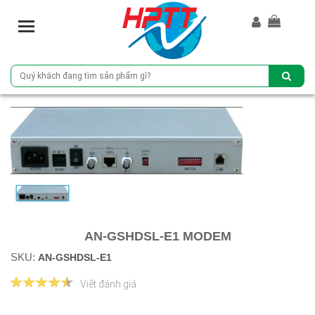
T
o
g
g
l
e
n
a
v
i
g
a
t
i
AN-GSHDSL-E1 MODEM
o
n
SKU:
AN-GSHDSL-E1
Viết đánh giá