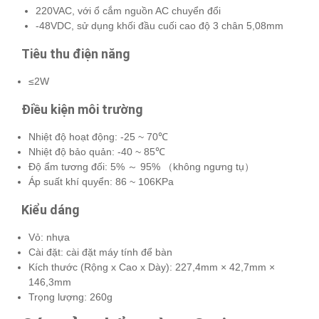
220VAC, với ổ cắm nguồn AC chuyển đổi
-48VDC, sử dụng khối đầu cuối cao độ 3 chân 5,08mm
Tiêu thu điện năng
≤2W
Điều kiện môi trường
Nhiệt độ hoạt động: -25 ~ 70℃
Nhiệt độ bảo quản: -40 ~ 85℃
Độ ẩm tương đối: 5% ～ 95% （không ngưng tụ）
Áp suất khí quyển: 86 ~ 106KPa
Kiểu dáng
Vỏ: nhựa
Cài đặt: cài đặt máy tính để bàn
Kích thước (Rộng x Cao x Dày): 227,4mm × 42,7mm ×
146,3mm
Trọng lượng: 260g