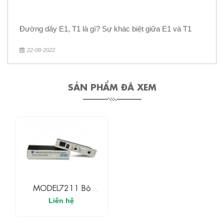
Đường dây E1, T1 là gì? Sự khác biệt giữa E1 và T1
22-08-2022
SẢN PHẨM ĐÃ XEM
MODEL7211 Bộ
Chuyển Đổi 10/100M
Liên hệ
Ethernet Sang E1