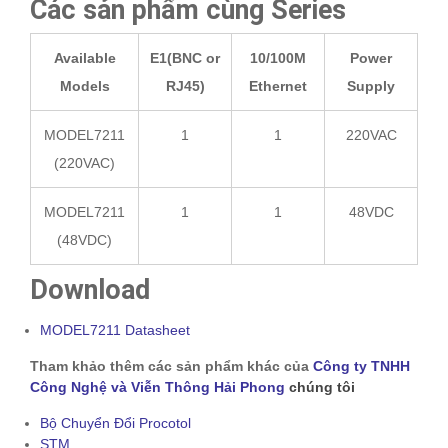
Các sản phẩm cùng Series
Available
E1(BNC or
10/100M
Power
Models
RJ45)
Ethernet
Supply
MODEL7211
1
1
220VAC
(220VAC)
MODEL7211
1
1
48VDC
(48VDC)
Download
MODEL7211 Datasheet
Tham khảo thêm các sản phẩm khác của
Công ty TNHH
Công Nghệ và Viễn Thông Hải Phong
chúng tôi
Bộ Chuyển Đổi Procotol
STM