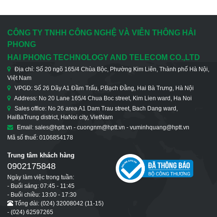
CÔNG TY TNHH CÔNG NGHỆ VÀ VIỄN THÔNG HẢI
PHONG
HAI PHONG TECHNOLOGY AND TELECOM CO.,LTD
Địa chỉ: Số 20 ngõ 165/4 Chùa Bộc, Phường Kim Liên, Thành phố Hà Nội,
Việt Nam
VPGD: Số 26 Dãy A1 Đầm Trấu, P.Bạch Đằng, Hai Bà Trưng, Hà Nội
Address: No 20 Lane 165/4 Chua Boc street, Kim Lien ward, Ha Noi
Sales office: No 26 area A1 Dam Trau street, Bach Dang ward,
HaiBaTrung district, HaNoi city, VietNam
Email: sales@hptt.vn - cuongnm@hptt.vn - vuminhquang@hptt.vn
Mã số thuế: 0106854178
Trung tâm khách hàng
0902175848
Ngày làm việc trong tuần:
- Buổi sáng: 07:45 - 11:45
- Buổi chiều: 13:00 - 17:30
Tổng đài: (024) 32008042 (11-15)
- (024) 62597265