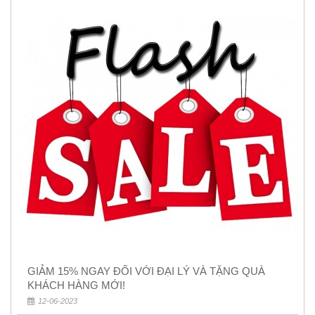
GIẢM 15% NGAY ĐỐI VỚI ĐẠI LÝ VÀ TẶNG QUÀ
KHÁCH HÀNG MỚI!
12-06-2023