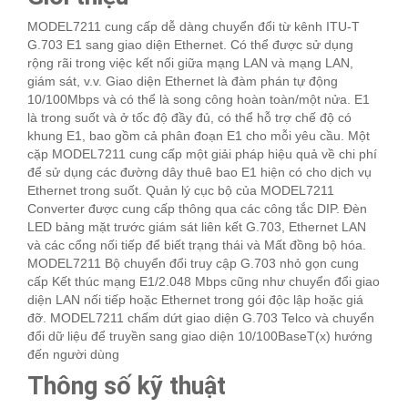
MODEL7211 cung cấp dễ dàng chuyển đổi từ kênh ITU-T
G.703 E1 sang giao diện Ethernet. Có thể được sử dụng
rộng rãi trong việc kết nối giữa mạng LAN và mạng LAN,
giám sát, v.v. Giao diện Ethernet là đàm phán tự động
10/100Mbps và có thể là song công hoàn toàn/một nửa. E1
là trong suốt và ở tốc độ đầy đủ, có thể hỗ trợ chế độ có
khung E1, bao gồm cả phân đoạn E1 cho mỗi yêu cầu. Một
cặp MODEL7211 cung cấp một giải pháp hiệu quả về chi phí
để sử dụng các đường dây thuê bao E1 hiện có cho dịch vụ
Ethernet trong suốt. Quản lý cục bộ của MODEL7211
Converter được cung cấp thông qua các công tắc DIP. Đèn
LED bảng mặt trước giám sát liên kết G.703, Ethernet LAN
và các cổng nối tiếp để biết trạng thái và Mất đồng bộ hóa.
MODEL7211 Bộ chuyển đổi truy cập G.703 nhỏ gọn cung
cấp Kết thúc mạng E1/2.048 Mbps cũng như chuyển đổi giao
diện LAN nối tiếp hoặc Ethernet trong gói độc lập hoặc giá
đỡ. MODEL7211 chấm dứt giao diện G.703 Telco và chuyển
đổi dữ liệu để truyền sang giao diện 10/100BaseT(x) hướng
đến người dùng
Thông số kỹ thuật