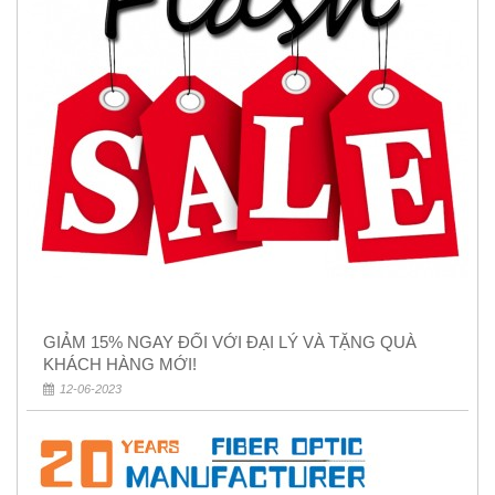
GIẢM 15% NGAY ĐỐI VỚI ĐẠI LÝ VÀ TẶNG QUÀ
KHÁCH HÀNG MỚI!
12-06-2023