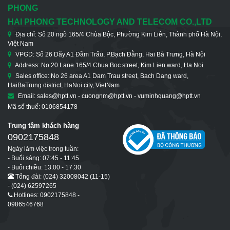
PHONG
HAI PHONG TECHNOLOGY AND TELECOM CO.,LTD
Địa chỉ: Số 20 ngõ 165/4 Chùa Bộc, Phường Kim Liên, Thành phố Hà Nội,
Việt Nam
VPGD: Số 26 Dãy A1 Đầm Trấu, P.Bạch Đằng, Hai Bà Trưng, Hà Nội
Address: No 20 Lane 165/4 Chua Boc street, Kim Lien ward, Ha Noi
Sales office: No 26 area A1 Dam Trau street, Bach Dang ward,
HaiBaTrung district, HaNoi city, VietNam
Email: sales@hptt.vn - cuongnm@hptt.vn - vuminhquang@hptt.vn
Mã số thuế: 0106854178
Trung tâm khách hàng
0902175848
Ngày làm việc trong tuần:
- Buổi sáng: 07:45 - 11:45
- Buổi chiều: 13:00 - 17:30
Tổng đài: (024) 32008042 (11-15)
- (024) 62597265
Hotlines: 0902175848 -
0986546768