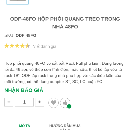
ODF-48FO HỘP PHỐI QUANG TREO TRONG
NHÀ 48FO
SKU:
ODF-48FO
Viết đánh giá
Hộp phối quang 48FO vỏ sắt bắt Rack Full phụ kiện: Dung lượng
tối đa 48 sợi, vỏ thép sơn tĩnh điện, màu sữa, thiết kế lắp vừa tủ
rack 19", ODF lắp rack trong nhà phù hợp với các điều kiện của
môi trường, có thể dùng adapter ST, SC, LC hoặc FC.
NHẬN BÁO GIÁ
0
MÔ TẢ
HƯỚNG DẪN MUA