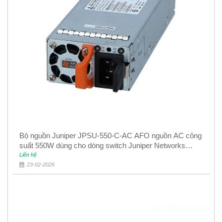
Bộ nguồn Juniper JPSU-550-C-AC AFO nguồn AC công
suất 550W dùng cho dòng switch Juniper Networks
EX4400
Liên hệ
23-02-2026