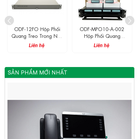
ODF-12FO Hộp Phối
ODF-MPO10-A-002
Quang Treo Trong Nhà
Hộp Phối Quang
12FO
MPO/MTP 1U
Liên hệ
Liên hệ
SẢN PHẨM MỚI NHẤT