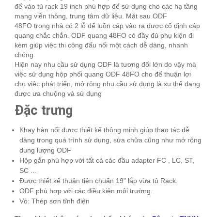
để vào tủ rack 19 inch phù hợp để sử dụng cho các hạ tầng
mạng viễn thông, trung tâm dữ liệu. Mặt sau ODF
48FO trong nhà có 2 lỗ để luồn cáp vào ra được cố định cáp
quang chắc chắn. ODF quang 48FO có đầy đủ phụ kiện đi
kèm giúp việc thi công đấu nối một cách dễ dàng, nhanh
chóng.
Hiện nay nhu cầu sử dụng ODF là tương đối lớn do vậy mà
việc sử dụng hộp phối quang ODF 48FO cho để thuận lợi
cho việc phát triển, mở rộng nhu cầu sử dụng là xu thế đang
được ưa chuộng và sử dụng
Đặc trưng
Khay hàn nối được thiết kế thông minh giúp thao tác dễ
dàng trong quá trình sử dụng, sửa chữa cũng như mở rộng
dung lượng ODF
Hộp gắn phù hợp với tất cả các đầu adapter FC , LC, ST,
SC ...
Được thiết kế thuận tiện chuẩn 19" lắp vừa tủ Rack.
ODF phù hợp với các điều kiện môi trường.
Vỏ: Thép sơn tĩnh điện