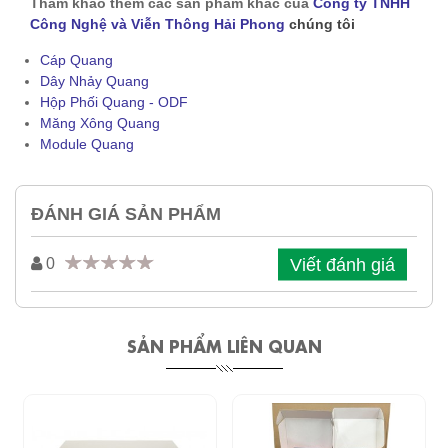
Tham khảo thêm các sản phẩm khác của
Công ty TNHH
Công Nghệ và Viễn Thông Hải Phong
chúng tôi
Cáp Quang
Dây Nhảy Quang
Hộp Phối Quang - ODF
Măng Xông Quang
Module Quang
ĐÁNH GIÁ SẢN PHẨM
Viết đánh giá
0
SẢN PHẨM LIÊN QUAN