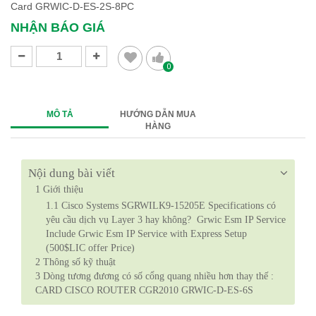
Card GRWIC-D-ES-2S-8PC
NHẬN BÁO GIÁ
0
MÔ TẢ
HƯỚNG DẪN MUA
HÀNG
Nội dung bài viết
1
Giới thiệu
1.1
Cisco Systems SGRWILK9-15205E Specifications có
yêu cầu dịch vụ Layer 3 hay không? Grwic Esm IP Service
Include Grwic Esm IP Service with Express Setup
(500$LIC offer Price)
2
Thông số kỹ thuật
3
Dòng tương đương có số cổng quang nhiều hơn thay thế :
CARD CISCO ROUTER CGR2010 GRWIC-D-ES-6S