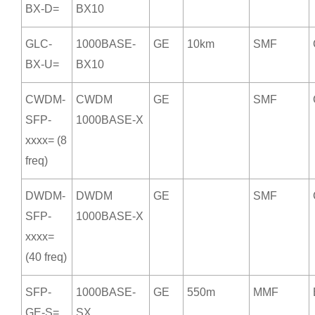
BX-D=
BX10
GLC-
1000BASE-
GE
10km
SMF
BX-U=
BX10
CWDM-
CWDM
GE
SMF
SFP-
1000BASE-X
xxxx= (8
freq)
DWDM-
DWDM
GE
SMF
SFP-
1000BASE-X
xxxx=
(40 freq)
SFP-
1000BASE-
GE
550m
MMF
GE-S=
SX