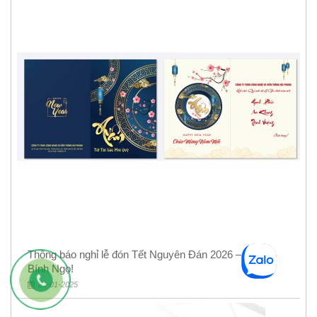
Thông báo nghỉ lễ đón Tết Nguyên Đán 2026 – Xuân
Bính Ngọ!
21-01-2025