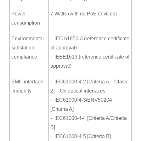
Power
7 Watts (with no PoE devices)
consumption
Environmental
- IEC 61850-3 (reference certificate
substation
of approval)
compliance
- IEEE1613 (reference certificate of
approval)
EMC interface
- IEC61000-4-2 [Criteria A—Class
immunity
2] – On optical interfaces
- IEC61000-4-3/ENV50204
[Criteria A]
- IEC61000-4-4 [Criteria A/Criteria
B]
- IEC61000-4-5 [Criteria B]