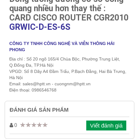
quang nhiều hơn thay thế :
CARD CISCO ROUTER CGR2010
GRWIC-D-ES-6S
CÔNG TY TNHH CÔNG NGHỆ VÀ VIỄN THÔNG HẢI
PHONG
Địa chỉ : Số 20 ngõ 165/4 Chùa Bộc, Phường Trung Liệt,
Q.Đống Đa, TP.Hà Nội
VPGD: Số 8 Dãy A4 Đầm Trấu, P.Bạch Đằng, Hai Bà Trưng,
Hà Nội
Email: sales@hptt.vn - cuongnm@hptt.vn
Điện thoại: 0986546768
ĐÁNH GIÁ SẢN PHẨM
Viết đánh giá
0