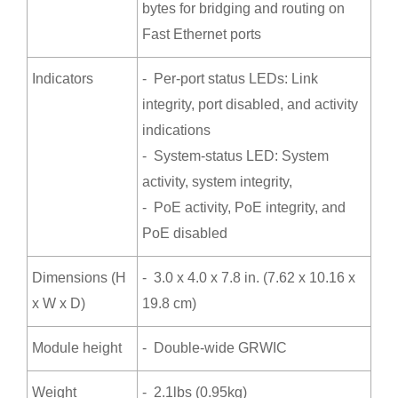
bytes for bridging and routing on
Fast Ethernet ports
Indicators
- Per-port status LEDs: Link
integrity, port disabled, and activity
indications
- System-status LED: System
activity, system integrity,
- PoE activity, PoE integrity, and
PoE disabled
Dimensions (H
- 3.0 x 4.0 x 7.8 in. (7.62 x 10.16 x
x W x D)
19.8 cm)
Module height
- Double-wide GRWIC
Weight
- 2.1lbs (0.95kg)