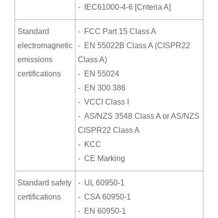
- IEC61000-4-6 [Criteria A]
Standard
- FCC Part 15 Class A
electromagnetic
- EN 55022B Class A (CISPR22
emissions
Class A)
certifications
- EN 55024
- EN 300 386
- VCCI Class I
- AS/NZS 3548 Class A or AS/NZS
CISPR22 Class A
- KCC
- CE Marking
Standard safety
- UL 60950-1
certifications
- CSA 60950-1
- EN 60950-1