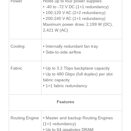
Power
Holds up to four power supplies:
• -40 to -72 V DC (1+1 redundancy)
• 100-120 V AC (2+2 redundancy)
• 200-240 V AC (1+1 redundancy)
Maximum power draw: 2,199 W (DC),
2,421 W (AC)
Cooling
• Internally redundant fan tray
• Side-to-side airflow
Fabric
• Up to 3.2 Tbps backplane capacity
• Up to 480 Gbps (full duplex) per slot
fabric capacity
• 1+1 fabric redundancy
Features
Routing Engine
• Master and backup Routing Engines
(1+1 redundancy)
• Up to 64 gigabytes DRAM