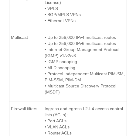
License)
• VPLS
• BGP/MPLS VPNs
• Ethernet VPNs
Multicast
• Up to 256,000 IPv4 multicast routes
• Up to 256,000 IPv6 multicast routes
• Internet Group Management Protocol
(IGMP) v1/v2/v3
• IGMP snooping
• MLD snooping
• Protocol Independent Multicast PIM-SM,
PIM-SSM, PIM-DM
• Multicast Source Discovery Protocol
(MSDP)
Firewall filters
Ingress and egress L2-L4 access control
lists (ACLs):
• Port ACLs
• VLAN ACLs
• Router ACLs