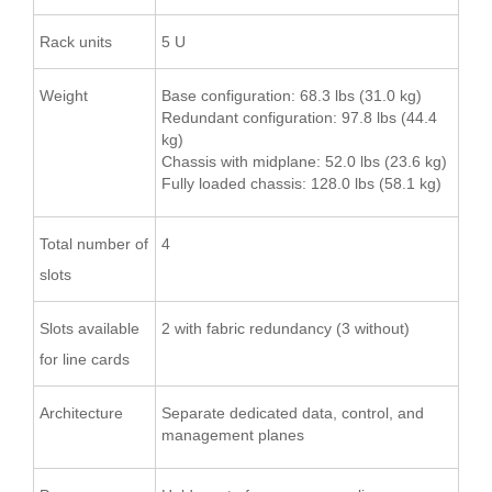
Rack units
5 U
Weight
Base configuration: 68.3 lbs (31.0 kg)
Redundant configuration: 97.8 lbs (44.4
kg)
Chassis with midplane: 52.0 lbs (23.6 kg)
Fully loaded chassis: 128.0 lbs (58.1 kg)
Total number of
4
slots
Slots available
2 with fabric redundancy (3 without)
for line cards
Architecture
Separate dedicated data, control, and
management planes