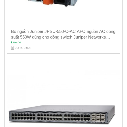
Bộ nguồn Juniper JPSU-550-C-AC AFO nguồn AC công
suất 550W dùng cho dòng switch Juniper Networks
EX4400
Liên hệ
23-02-2026