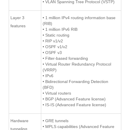
• VLAN Spanning Tree Protocol (VSTP)
Layer 3
• 1 million IPv4 routing information base
(RIB)
features
• 1 million IPv6 RIB
• Static routing
• RIP v1/v2
• OSPF v1/v2
• OSPF v3
• Filter-based forwarding
• Virtual Router Redundancy Protocol
(VRRP)
• IPv6
• Bidirectional Forwarding Detection
(BFD)
• Virtual routers
• BGP (Advanced Feature license)
• IS-IS (Advanced Feature license)
Hardware
• GRE tunnels
• MPLS capabilities (Advanced Feature
tunneling