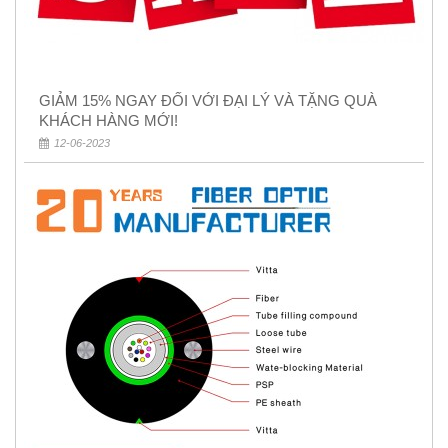
GIẢM 15% NGAY ĐỐI VỚI ĐẠI LÝ VÀ TẶNG QUÀ
KHÁCH HÀNG MỚI!
12-06-2023