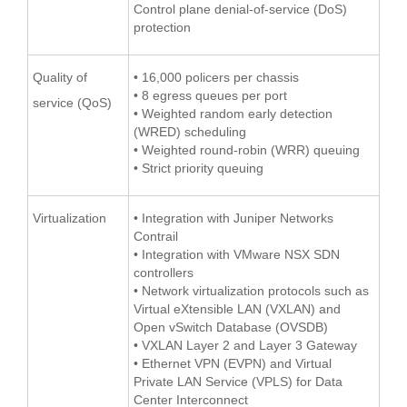
Control plane denial-of-service (DoS)
protection
Quality of
• 16,000 policers per chassis
• 8 egress queues per port
service (QoS)
• Weighted random early detection
(WRED) scheduling
• Weighted round-robin (WRR) queuing
• Strict priority queuing
Virtualization
• Integration with Juniper Networks
Contrail
• Integration with VMware NSX SDN
controllers
• Network virtualization protocols such as
Virtual eXtensible LAN (VXLAN) and
Open vSwitch Database (OVSDB)
• VXLAN Layer 2 and Layer 3 Gateway
• Ethernet VPN (EVPN) and Virtual
Private LAN Service (VPLS) for Data
Center Interconnect