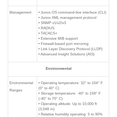
Management
• Junos OS command-line interface (CLI)
• Junos XML management protocol
• SNMP v1/v2/v3
• RADIUS
• TACACS+
• Extensive MIB support
• Firewall-based port mirroring
• Link Layer Discovery Protocol (LLDP)
• Advanced Insight Solutions (AIS)
Environmental
Environmental
• Operating temperature: 32° to 104° F
(0° to 40° C)
Ranges
• Storage temperature: -40° to 158° F
(-40° to 70° C)
• Operating altitude: Up to 10,000 ft
(3,048 m)
• Relative humidity operating: 5 to 90%