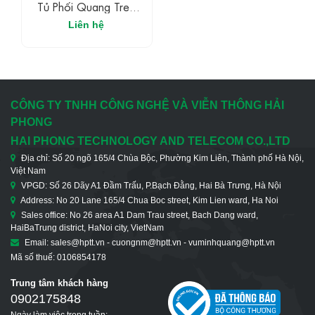
Tủ Phối Quang Treo
Ngoài Trời 24FO
Liên hệ
CÔNG TY TNHH CÔNG NGHỆ VÀ VIỄN THÔNG HẢI
PHONG
HAI PHONG TECHNOLOGY AND TELECOM CO.,LTD
Địa chỉ: Số 20 ngõ 165/4 Chùa Bộc, Phường Kim Liên, Thành phố Hà Nội,
Việt Nam
VPGD: Số 26 Dãy A1 Đầm Trấu, P.Bạch Đằng, Hai Bà Trưng, Hà Nội
Address: No 20 Lane 165/4 Chua Boc street, Kim Lien ward, Ha Noi
Sales office: No 26 area A1 Dam Trau street, Bach Dang ward,
HaiBaTrung district, HaNoi city, VietNam
Email: sales@hptt.vn - cuongnm@hptt.vn - vuminhquang@hptt.vn
Mã số thuế: 0106854178
Trung tâm khách hàng
0902175848