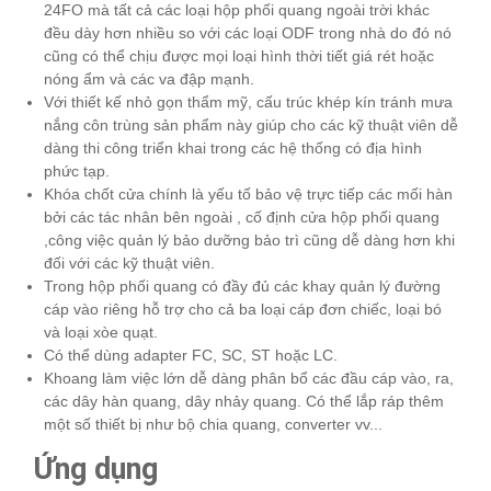
24FO mà tất cả các loại hộp phối quang ngoài trời khác
đều dày hơn nhiều so với các loại ODF trong nhà do đó nó
cũng có thể chịu được mọi loại hình thời tiết giá rét hoặc
nóng ẩm và các va đập mạnh.
Với thiết kế nhỏ gọn thẩm mỹ, cấu trúc khép kín tránh mưa
nắng côn trùng sản phẩm này giúp cho các kỹ thuật viên dễ
dàng thi công triển khai trong các hệ thống có địa hình
phức tạp.
Khóa chốt cửa chính là yếu tố bảo vệ trực tiếp các mối hàn
bởi các tác nhân bên ngoài , cố định cửa hộp phối quang
,công việc quản lý bảo dưỡng bảo trì cũng dễ dàng hơn khi
đối với các kỹ thuật viên.
Trong hộp phối quang có đầy đủ các khay quản lý đường
cáp vào riêng hỗ trợ cho cả ba loại cáp đơn chiếc, loại bó
và loại xòe quạt.
Có thể dùng adapter FC, SC, ST hoặc LC.
Khoang làm việc lớn dễ dàng phân bổ các đầu cáp vào, ra,
các dây hàn quang, dây nhảy quang. Có thể lắp ráp thêm
một số thiết bị như bộ chia quang, converter vv...
Ứng dụng