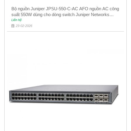
Bộ nguồn Juniper JPSU-550-C-AC AFO nguồn AC công
suất 550W dùng cho dòng switch Juniper Networks
EX4400
Liên hệ
23-02-2026