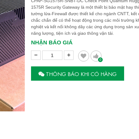
CPAP-SG1575R-SNBT-DC Check Point Quantum Rug
1575R Security Gateway là một thiết bị bảo mật hay thi
tường lửa-Firewall được thiết kế cho ngành CNTT, kết 
chắc chắn để có thể hoạt động trong các môi trường k
nghiệt và kết nối không dây các ứng dụng trong sản xu
năng lượng, tiện ích và giao thông vận tải.
NHẬN BÁO GIÁ
0
THÔNG BÁO KHI CÓ HÀNG