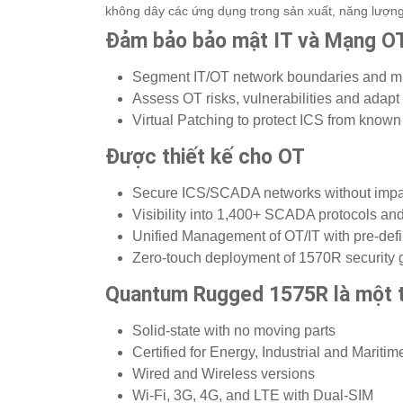
không dây các ứng dụng trong sản xuất, năng lượng, 
Đảm bảo bảo mật IT và Mạng OT
Segment IT/OT network boundaries and m
Assess OT risks, vulnerabilities and adapt 
Virtual Patching to protect ICS from known
Được thiết kế cho OT
Secure ICS/SCADA networks without impa
Visibility into 1,400+ SCADA protocols 
Unified Management of OT/IT with pre-defi
Zero-touch deployment of 1570R security 
Quantum Rugged 1575R là một th
Solid-state with no moving parts
Certified for Energy, Industrial and Marit
Wired and Wireless versions
Wi-Fi, 3G, 4G, and LTE with Dual-SIM