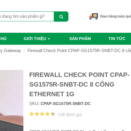
Giao hàng toàn qu
CHỦ
GIỚI THIỆU
SẢN PHẨM
TIN TỨC
ity Gateway
Firewall Check Point CPAP-SG1575R-SNBT-DC 8 cổn
FIREWALL CHECK POINT CPAP-
SG1575R-SNBT-DC 8 CỔNG
ETHERNET 1G
SKU:
CPAP-SG1575R-SNBT-DC
Viết đánh giá