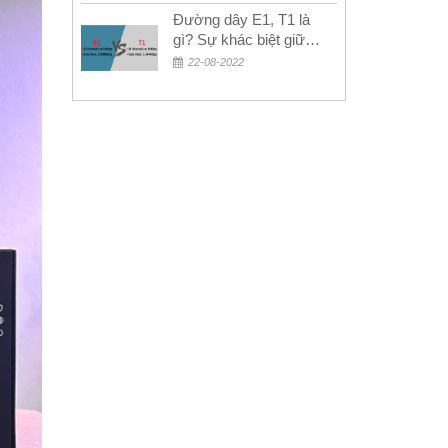
Đường dây E1, T1 là
gì? Sự khác biệt giữa
E1 và T1
22-08-2022