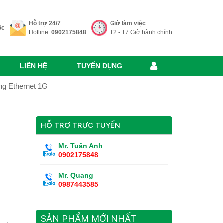
Hỗ trợ 24/7
Giờ làm việc
ốc
Hotline:
0902175848
T2 - T7 Giờ hành chính
LIÊN HỆ
TUYỂN DỤNG
g Ethernet 1G
HỖ TRỢ TRỰC TUYẾN
Mr. Tuấn Anh
0902175848
Mr. Quang
0987443585
SẢN PHẨM MỚI NHẤT