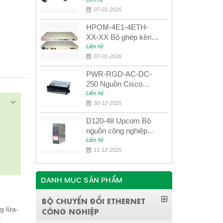
UPCOM MWS-12-45-
80AD/MWS-12-54-
07-01-2026
80BD
HPOM-4E1-4ETH-
XX-XX Bộ ghép kênh
quang quản lý SDH
Liên hệ
4E1+4ETH+RS232
07-01-2026
PWR-RGD-AC-DC-
250 Nguồn Cisco
Industrial 250W
Liên hệ
PoE/PoE+
30-12-2025
D120-48 Upcom Bộ
nguồn công nghiệp
đầu ra đơn 120W
Liên hệ
48VDC
11-12-2025
DANH MỤC SẢN PHẨM
BỘ CHUYỂN ĐỔI ETHERNET
ng lửa-
CÔNG NGHIỆP
 