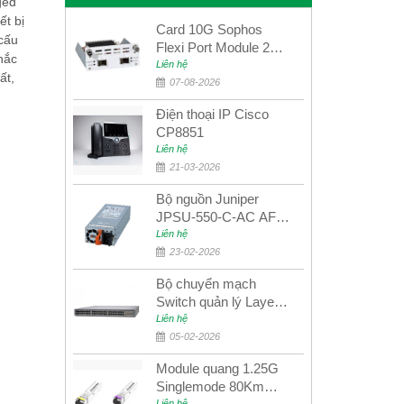
ged
ết bị
Card 10G Sophos
cấu
Flexi Port Module 2
hắc
port 10GbE SFP+
Liên hệ
ất,
SGMOD2F2PUR
07-08-2026
2port 10GbE SFP+
Điện thoại IP Cisco
CP8851
Liên hệ
21-03-2026
Bộ nguồn Juniper
JPSU-550-C-AC AFO
nguồn AC công suất
Liên hệ
550W dùng cho dòng
23-02-2026
switch Juniper
Bộ chuyển mạch
Networks EX4400
Switch quản lý Layer 3
Juniper QFX5100-48S
Liên hệ
05-02-2026
Module quang 1.25G
Singlemode 80Km
Liên hệ