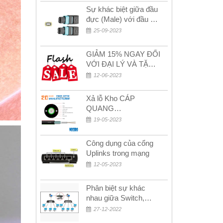
Sự khác biệt giữa đầu
đực (Male) với đầu cái
(Female) trong bộ đầu
25-09-2023
nối MPO
GIẢM 15% NGAY ĐỐI
VỚI ĐẠI LÝ VÀ TẶNG
QUÀ KHÁCH HÀNG
12-06-2023
MỚI!
Xả lỗ Kho CÁP
QUANG
MULTIMODE CÁP
19-05-2023
QUANG
MULTIMODE 4-8-12-
Công dụng của cổng
24Fo SỢI OM1-OM2-
Uplinks trong mạng
OM3 Siêu Rẻ 5k
12-05-2023
Phân biệt sự khác
nhau giữa Switch,
Router và Hub
27-12-2022