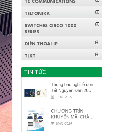
TC COMMUNICATIONS
TELTONIKA
SWITCHES CISCO 1000
SERIES
ĐIỆN THOẠI IP
TLKT
TIN TỨC
Thông báo nghỉ lễ đón
Tết Nguyên Đán 2026
– Xuân Bính Ngọ!
21-01-2025
CHƯƠNG TRÌNH
KHUYẾN MÃI CHÀO
MỪNG NĂM MỚI
30-01-2024
2024