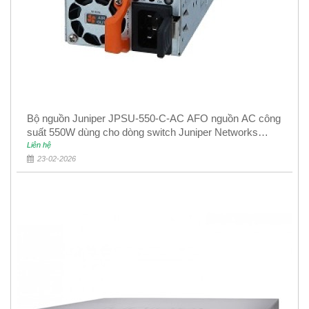
Bộ nguồn Juniper JPSU-550-C-AC AFO nguồn AC công
suất 550W dùng cho dòng switch Juniper Networks
EX4400
Liên hệ
23-02-2026