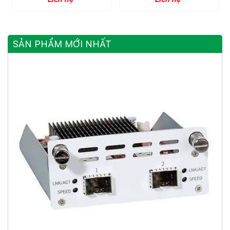
POE), 2 Cổng SFP
SẢN PHẨM MỚI NHẤT