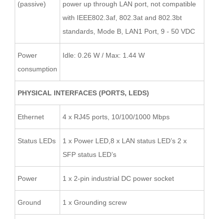
(passive)
power up through LAN port, not compatible
with IEEE802.3af, 802.3at and 802.3bt
standards, Mode B, LAN1 Port, 9 - 50 VDC
Power
Idle: 0.26 W / Max: 1.44 W
consumption
PHYSICAL INTERFACES (PORTS, LEDS)
Ethernet
4 x RJ45 ports, 10/100/1000 Mbps
Status LEDs
1 x Power LED,8 x LAN status LED’s 2 x
SFP status LED’s
Power
1 x 2-pin industrial DC power socket
Ground
1 x Grounding screw