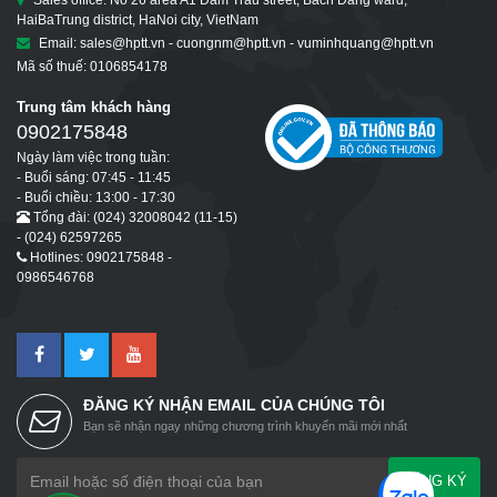
HaiBaTrung district, HaNoi city, VietNam
Email: sales@hptt.vn - cuongnm@hptt.vn - vuminhquang@hptt.vn
Mã số thuế: 0106854178
Trung tâm khách hàng
0902175848
Ngày làm việc trong tuần:
- Buổi sáng: 07:45 - 11:45
- Buổi chiều: 13:00 - 17:30
Tổng đài: (024) 32008042 (11-15)
- (024) 62597265
Hotlines: 0902175848 -
0986546768
ĐĂNG KÝ NHẬN EMAIL CỦA CHÚNG TÔI
Bạn sẽ nhận ngay những chương trình khuyến mãi mới nhất
ĐĂNG KÝ