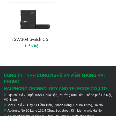
TSW304 Switch Công
Nghiệp 4 Cổng
Liên hệ
Ethernet Gigabit
CÔNG TY TNHH CÔNG NGHỆ VÀ VIỄN THÔNG HẢI
PHONG
HAI PHONG TECHNOLOGY AND TELECOM CO.,LTD
Địa chỉ: Số 20 ngõ 165/4 Chùa Bộc, Phường Kim Liên, Thành phố Hà Nội,
Việt Nam
VPGD: Số 26 Dãy A1 Đầm Trấu, P.Bạch Đằng, Hai Bà Trưng, Hà Nội
Address: No 20 Lane 165/4 Chua Boc street, Kim Lien ward, Ha Noi
Sales office: No 26 area A1 Dam Trau street, Bach Dang ward,