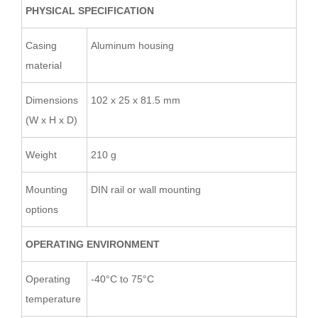
PHYSICAL SPECIFICATION
Casing
Aluminum housing
material
Dimensions
102 x 25 x 81.5 mm
(W x H x D)
Weight
210 g
Mounting
DIN rail or wall mounting
options
OPERATING ENVIRONMENT
Operating
-40°C to 75°C
temperature