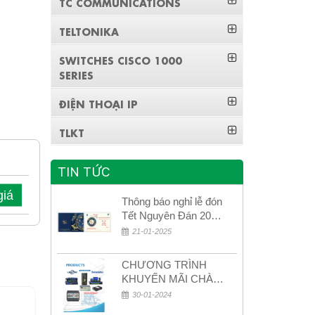
TC COMMUNICATIONS
TELTONIKA
SWITCHES CISCO 1000
SERIES
ĐIỆN THOẠI IP
TLKT
TIN TỨC
giá
Thông báo nghỉ lễ đón
Tết Nguyên Đán 2026
– Xuân Bính Ngọ!
21-01-2025
CHƯƠNG TRÌNH
KHUYẾN MÃI CHÀO
MỪNG NĂM MỚI
30-01-2024
2024