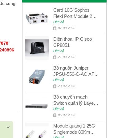
để cung
Card 10G Sophos
Flexi Port Module 2
port 10GbE SFP+
Liên hệ
SGMOD2F2PUR
07-08-2026
2port 10GbE SFP+
Điện thoại IP Cisco
7878
CP8851
896​​​​​​​
Liên hệ
21-03-2026
Bộ nguồn Juniper
JPSU-550-C-AC AFO
nguồn AC công suất
Liên hệ
550W dùng cho dòng
23-02-2026
switch Juniper
Bộ chuyển mạch
Networks EX4400
Switch quản lý Layer 3
Juniper QFX5100-48S
Liên hệ
05-02-2026
Module quang 1.25G
Singlemode 80Km
Liên hệ