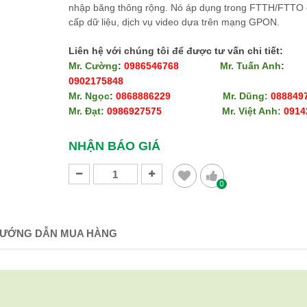
nhập băng thông rộng. Nó áp dụng trong FTTH/FTTO 
cấp dữ liệu, dịch vụ video dựa trên mạng GPON.
Liên hệ với chúng tôi để được tư vấn chi tiết:
Mr. Cường
:
0986546768
Mr. Tuấn Anh
:
0902175848
Mr. Ngọc
:
0868886229
Mr. Dũng:
088849
Mr. Đạt:
0986927575
Mr. Việt Anh:
0914240
​​​​​​​
NHẬN BÁO GIÁ
0
ƯỚNG DẪN MUA HÀNG