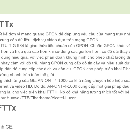
 FTTx
t kế đơn vị mạng quang GPON để đáp ứng yêu cầu của mạng truy nh
ung cấp dữ liệu, dịch vụ video dựa trên mạng GPON.
 ITU-T G.984 là giao thức tiêu chuẩn của GPON. Chuẩn GPON khác vớ
ơn và hiệu quả cao hơn khi sử dụng các gói lớn hơn, có độ dài thay đ
dùng hiệu quả, với việc phân đoạn khung hình cho phép chất lượng d
 nhạy cảm với độ trễ. Mạng GPON cung cấp độ tin cậy và hiệu suất dự ki
ấp dẫn để cung cấp các dịch vụ dân cư. GPON cho phép triển khai Fib
ởng nhanh trên toàn thế giới.
 thích ứng của GE. AN-ONT-4-1000 có khả năng chuyển tiếp hiệu suấ
nternet và video HD. Do đó, AN-ONT-4-1000 cung cấp một giải pháp đầu
g lai cho việc triển khai FTTH. Nó có khả năng tương thích tốt với bê
 như Huawei/ZTE/Fiberhome/Alcatel-Lucen.
 FTTx
ỉnh GE.