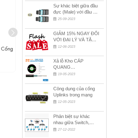
Sự khác biệt giữa đầu
đực (Male) với đầu cái
(Female) trong bộ đầu
25-09-2023
nối MPO
GIẢM 15% NGAY ĐỐI
VỚI ĐẠI LÝ VÀ TẶNG
QUÀ KHÁCH HÀNG
12-06-2023
 Cổng
GPON Repeater - Bộ Mở Rộng
GPON ONT 
MỚI!
Phạm Vi
Cổng
Xả lỗ Kho CÁP
Liên hệ
QUANG
MULTIMODE CÁP
19-05-2023
QUANG
MULTIMODE 4-8-12-
Công dụng của cổng
24Fo SỢI OM1-OM2-
Uplinks trong mạng
OM3 Siêu Rẻ 5k
12-05-2023
Phân biệt sự khác
nhau giữa Switch,
Router và Hub
27-12-2022