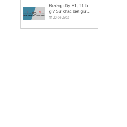
Đường dây E1, T1 là
gì? Sự khác biệt giữa
E1 và T1
22-08-2022