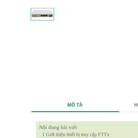
MÔ TẢ
H
Nội dung bài viết
1
Giới thiệu thiết bị truy cập FTTx