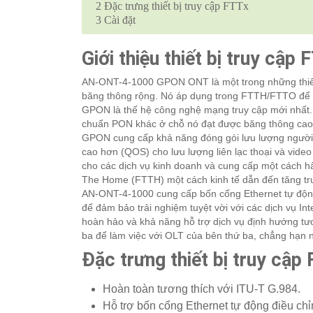
2
Đặc trưng thiết bị truy cập FTTx
3
Cài đặt
Giới thiệu thiết bị truy cập
AN-ONT-4-1000 GPON ONT là một trong những thiế
băng thông rộng. Nó áp dụng trong FTTH/FTTO để c
GPON là thế hệ công nghệ mạng truy cập mới nhất.
chuẩn PON khác ở chỗ nó đạt được băng thông cao h
GPON cung cấp khả năng đóng gói lưu lượng người 
cao hơn (QOS) cho lưu lượng liên lạc thoại và video
cho các dịch vụ kinh doanh và cung cấp một cách h
The Home (FTTH) một cách kinh tế dẫn đến tăng trư
AN-ONT-4-1000 cung cấp bốn cổng Ethernet tự động
để đảm bảo trải nghiệm tuyệt vời với các dịch vụ I
hoàn hảo và khả năng hỗ trợ dịch vụ định hướng tươn
ba để làm việc với OLT của bên thứ ba, chẳng hạn
Đặc trưng thiết bị truy cập
Hoàn toàn tương thích với ITU-T G.984.
Hỗ trợ bốn cổng Ethernet tự động điều ch