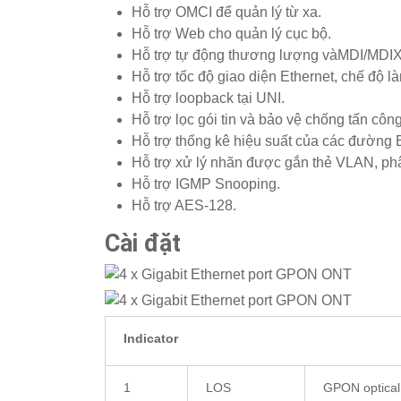
Hỗ trợ OMCI để quản lý từ xa.
Hỗ trợ Web cho quản lý cục bộ.
Hỗ trợ tự động thương lượng vàMDI/MDIX
Hỗ trợ tốc độ giao diện Ethernet, chế độ l
Hỗ trợ loopback tại UNI.
Hỗ trợ lọc gói tin và bảo vệ chống tấn côn
Hỗ trợ thống kê hiệu suất của các đường E
Hỗ trợ xử lý nhãn được gắn thẻ VLAN, phân
Hỗ trợ IGMP Snooping.
Hỗ trợ AES-128.
Cài đặt
Indicator
1
LOS
GPON optical