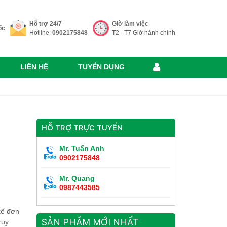
Hỗ trợ 24/7
Giờ làm việc
ốc
Hotline:
0902175848
T2 - T7 Giờ hành chính
LIÊN HỆ
TUYỂN DỤNG
HỖ TRỢ TRỰC TUYẾN
Mr. Tuấn Anh
0902175848
Mr. Quang
0987443585
kế đơn
SẢN PHẨM MỚI NHẤT
ruy