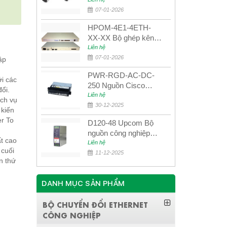
UPCOM MWS-12-45-
80AD/MWS-12-54-
07-01-2026
80BD
HPOM-4E1-4ETH-
XX-XX Bộ ghép kênh
quang quản lý SDH
Liên hệ
4E1+4ETH+RS232
07-01-2026
ập
PWR-RGD-AC-DC-
i các
250 Nguồn Cisco
ổi.
Industrial 250W
Liên hệ
ịch vụ
PoE/PoE+
30-12-2025
ến ​​
er To
D120-48 Upcom Bộ
nguồn công nghiệp
t cao
đầu ra đơn 120W
Liên hệ
 cuối
48VDC
11-12-2025
n thứ
DANH MỤC SẢN PHẨM
BỘ CHUYỂN ĐỔI ETHERNET
CÔNG NGHIỆP