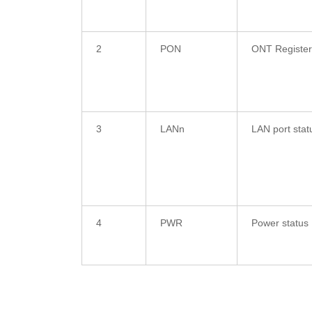
2
PON
ONT Register
3
LANn
LAN port stat
4
PWR
Power status