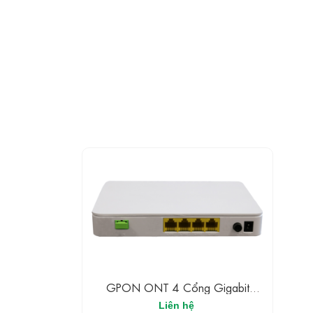
GPON ONT 4 Cổng Gigabit
Ethernet
Liên hệ