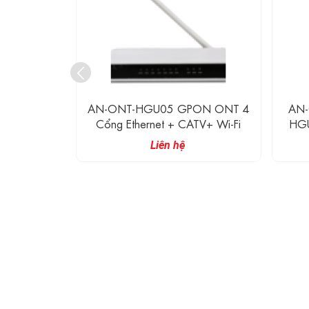
N ONT 1
AN-ONT-HGU05 GPON ONT 4
AN
hernet
Cổng Ethernet + CATV+ Wi-Fi
HGU
sensing
POT
Liên hệ