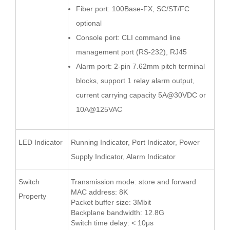
Fiber port: 100Base-FX, SC/ST/FC
optional
Console port: CLI command line
management port (RS-232), RJ45
Alarm port: 2-pin 7.62mm pitch terminal
blocks, support 1 relay alarm output,
current carrying capacity 5A@30VDC or
10A@125VAC
LED Indicator
Running Indicator, Port Indicator, Power
Supply Indicator, Alarm Indicator
Switch
Transmission mode: store and forward
MAC address: 8K
Property
Packet buffer size: 3Mbit
Backplane bandwidth: 12.8G
Switch time delay: < 10μs