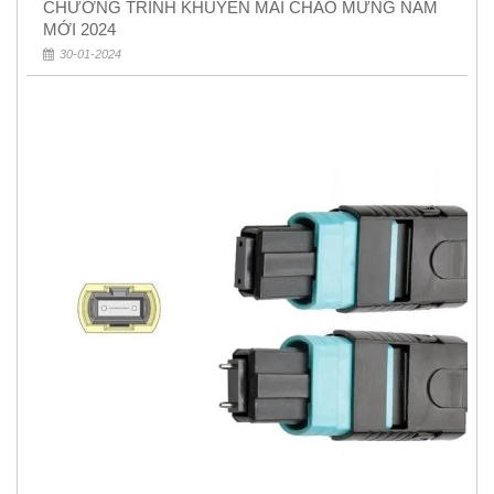
CHƯƠNG TRÌNH KHUYẾN MÃI CHÀO MỪNG NĂM
MỚI 2024
30-01-2024