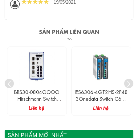
19/05/2021
SẢN PHẨM LIÊN QUAN
BRS30-0804OOOO
IES6306-4GT2HS-2P48
Hirschmann Switch
3Onedata Switch Công
Ethernet Công Nghiệp
Nghiệp 4 Cổng 1G
Liên hệ
Liên hệ
Có Quản Lí 8 Cổng
Ethernet, 2 Cổng 2.5G
10/100M RJ45 + 4
SFP
Cổng 100/1000M SFP
SẢN PHẨM MỚI NHẤT