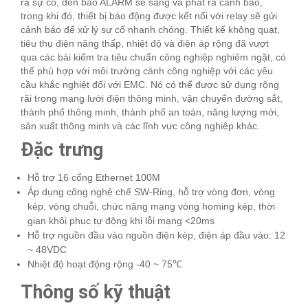
ra sự cố, đèn báo ALARM sẽ sáng và phát ra cảnh báo,
trong khi đó, thiết bị báo động được kết nối với relay sẽ gửi
cảnh báo để xử lý sự cố nhanh chóng. Thiết kế không quạt,
tiêu thụ điện năng thấp, nhiệt độ và điện áp rộng đã vượt
qua các bài kiểm tra tiêu chuẩn công nghiệp nghiêm ngặt, có
thể phù hợp với môi trường cảnh công nghiệp với các yêu
cầu khắc nghiệt đối với EMC. Nó có thể được sử dụng rộng
rãi trong mạng lưới điện thông minh, vận chuyển đường sắt,
thành phố thông minh, thành phố an toàn, năng lượng mới,
sản xuất thông minh và các lĩnh vực công nghiệp khác.
Đặc trưng
Hỗ trợ 16 cổng Ethernet 100M
Áp dụng công nghệ chế SW-Ring, hỗ trợ vòng đơn, vòng
kép, vòng chuỗi, chức năng mạng vòng homing kép, thời
gian khôi phục tự động khi lỗi mạng <20ms
Hỗ trợ nguồn đầu vào nguồn điện kép, điện áp đầu vào: 12
~ 48VDC
Nhiệt độ hoạt động rộng -40 ~ 75℃
Thông số kỹ thuật