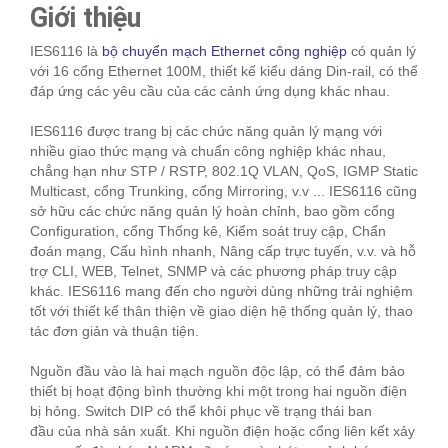
Giới thiệu
IES6116 là
bộ chuyển mạch Ethernet công nghiệp
có quản lý
với 16 cổng Ethernet 100M, thiết kế kiểu dáng Din-rail, có thể
đáp ứng các yêu cầu của các cảnh ứng dụng khác nhau.
IES6116 được trang bị các chức năng quản lý mạng với
nhiều giao thức mạng và chuẩn công nghiệp khác nhau,
chẳng hạn như STP / RSTP, 802.1Q VLAN, QoS, IGMP Static
Multicast, cổng Trunking, cổng Mirroring, v.v ... IES6116 cũng
sở hữu các chức năng quản lý hoàn chỉnh, bao gồm cổng
Configuration, cổng Thống kê, Kiểm soát truy cập, Chẩn
đoán mạng, Cấu hình nhanh, Nâng cấp trực tuyến, v.v. và hỗ
trợ CLI, WEB, Telnet, SNMP và các phương pháp truy cập
khác. IES6116 mang đến cho người dùng những trải nghiệm
tốt với thiết kế thân thiện về giao diện hệ thống quản lý, thao
tác đơn giản và thuận tiện.
Nguồn đầu vào là hai mạch nguồn độc lập, có thể đảm bảo
thiết bị hoạt động bình thường khi một trong hai nguồn điện
bị hỏng. Switch DIP có thể khôi phục về trạng thái ban
đầu của nhà sản xuất. Khi nguồn điện hoặc cổng liên kết xảy