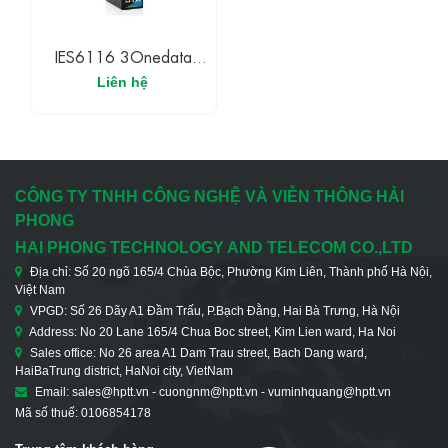
IES6116 3Onedata
Switch Công Nghiệp
Liên hệ
Có Quản Lý 16 Cổng
Ethetnet 100M
CÔNG TY TNHH CÔNG NGHỆ VÀ VIỄN THÔNG HẢI
PHONG
HAI PHONG TECHNOLOGY AND TELECOM CO.,LTD
Địa chỉ: Số 20 ngõ 165/4 Chùa Bộc, Phường Kim Liên, Thành phố Hà Nội,
Việt Nam
VPGD: Số 26 Dãy A1 Đầm Trấu, P.Bạch Đằng, Hai Bà Trưng, Hà Nội
Address: No 20 Lane 165/4 Chua Boc street, Kim Lien ward, Ha Noi
Sales office: No 26 area A1 Dam Trau street, Bach Dang ward,
HaiBaTrung district, HaNoi city, VietNam
Email: sales@hptt.vn - cuongnm@hptt.vn - vuminhquang@hptt.vn
Mã số thuế: 0106854178