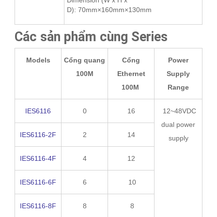
Dimension (W x H x
D): 70mm×160mm×130mm
Các sản phẩm cùng Series
Models
Cổng quang
Cổng
Power
100M
Ethernet
Supply
100M
Range
IES6116
0
16
12~48VDC
dual power
IES6116-2F
2
14
supply
IES6116-4F
4
12
IES6116-6F
6
10
IES6116-8F
8
8