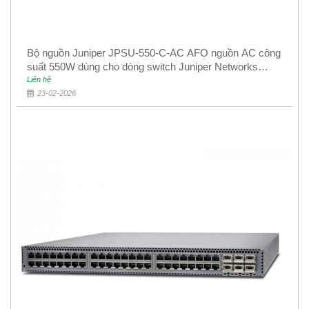
Bộ nguồn Juniper JPSU-550-C-AC AFO nguồn AC công
suất 550W dùng cho dòng switch Juniper Networks
EX4400
Liên hệ
23-02-2026