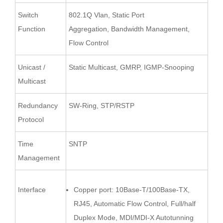
Switch
802.1Q Vlan, Static Port
Function
Aggregation, Bandwidth Management,
Flow Control
Unicast /
Static Multicast, GMRP, IGMP-Snooping
Multicast
Redundancy
SW-Ring, STP/RSTP
Protocol
Time
SNTP
Management
Interface
Copper port: 10Base-T/100Base-TX,
RJ45, Automatic Flow Control, Full/half
Duplex Mode, MDI/MDI-X Autotunning