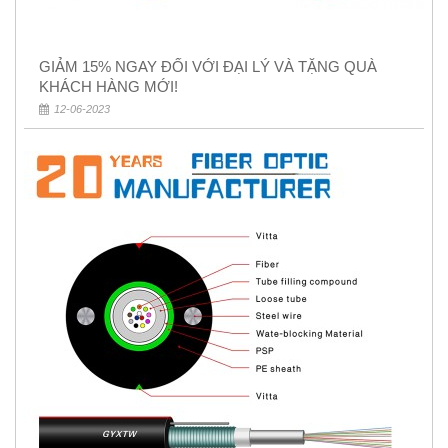
GIẢM 15% NGAY ĐỐI VỚI ĐẠI LÝ VÀ TẶNG QUÀ
KHÁCH HÀNG MỚI!
12-06-2023