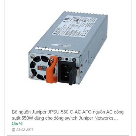
Bộ nguồn Juniper JPSU-550-C-AC AFO nguồn AC công
suất 550W dùng cho dòng switch Juniper Networks
EX4400
Liên hệ
23-02-2026