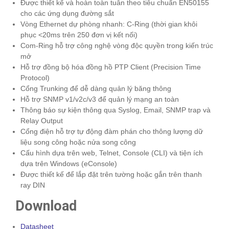
Được thiết kế và hoàn toàn tuân theo tiêu chuẩn EN50155
cho các ứng dụng đường sắt
Vòng Ethernet dự phòng nhanh: C-Ring (thời gian khôi
phục <20ms trên 250 đơn vị kết nối)
Com-Ring hỗ trợ công nghệ vòng độc quyền trong kiến ​​trúc
mở
Hỗ trợ đồng bộ hóa đồng hồ PTP Client (Precision Time
Protocol)
Cổng Trunking để dễ dàng quản lý băng thông
Hỗ trợ SNMP v1/v2c/v3 để quản lý mạng an toàn
Thông báo sự kiện thông qua Syslog, Email, SNMP trap và
Relay Output
Cổng điện hỗ trợ tự động đàm phán cho thông lượng dữ
liệu song công hoặc nửa song công
Cấu hình dựa trên web, Telnet, Console (CLI) và tiện ích
dựa trên Windows (eConsole)
Được thiết kế để lắp đặt trên tường hoặc gắn trên thanh
ray DIN
Download
Datasheet