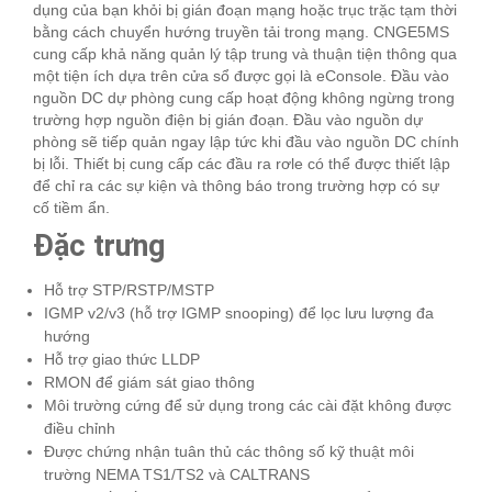
dụng của bạn khỏi bị gián đoạn mạng hoặc trục trặc tạm thời
bằng cách chuyển hướng truyền tải trong mạng. CNGE5MS
cung cấp khả năng quản lý tập trung và thuận tiện thông qua
một tiện ích dựa trên cửa sổ được gọi là eConsole. Đầu vào
nguồn DC dự phòng cung cấp hoạt động không ngừng trong
trường hợp nguồn điện bị gián đoạn. Đầu vào nguồn dự
phòng sẽ tiếp quản ngay lập tức khi đầu vào nguồn DC chính
bị lỗi. Thiết bị cung cấp các đầu ra rơle có thể được thiết lập
để chỉ ra các sự kiện và thông báo trong trường hợp có sự
cố tiềm ẩn.
Đặc trưng
Hỗ trợ STP/RSTP/MSTP
IGMP v2/v3 (hỗ trợ IGMP snooping) để lọc lưu lượng đa
hướng
Hỗ trợ giao thức LLDP
RMON để giám sát giao thông
Môi trường cứng để sử dụng trong các cài đặt không được
điều chỉnh
Được chứng nhận tuân thủ các thông số kỹ thuật môi
trường NEMA TS1/TS2 và CALTRANS