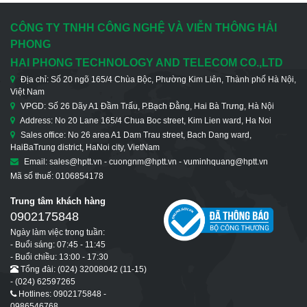
TX/100/1000Base-FX
CÔNG TY TNHH CÔNG NGHỆ VÀ VIỄN THÔNG HẢI
PHONG
HAI PHONG TECHNOLOGY AND TELECOM CO.,LTD
Địa chỉ: Số 20 ngõ 165/4 Chùa Bộc, Phường Kim Liên, Thành phố Hà Nội,
Việt Nam
VPGD: Số 26 Dãy A1 Đầm Trấu, P.Bạch Đằng, Hai Bà Trưng, Hà Nội
Address: No 20 Lane 165/4 Chua Boc street, Kim Lien ward, Ha Noi
Sales office: No 26 area A1 Dam Trau street, Bach Dang ward,
HaiBaTrung district, HaNoi city, VietNam
Email: sales@hptt.vn - cuongnm@hptt.vn - vuminhquang@hptt.vn
Mã số thuế: 0106854178
Trung tâm khách hàng
0902175848
Ngày làm việc trong tuần:
- Buổi sáng: 07:45 - 11:45
- Buổi chiều: 13:00 - 17:30
Tổng đài: (024) 32008042 (11-15)
- (024) 62597265
Hotlines: 0902175848 -
0986546768