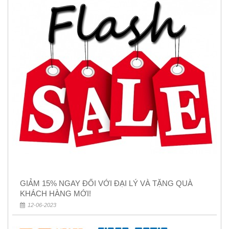
GIẢM 15% NGAY ĐỐI VỚI ĐẠI LÝ VÀ TẶNG QUÀ
KHÁCH HÀNG MỚI!
12-06-2023