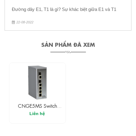
Đường dây E1, T1 là gì? Sự khác biệt giữa E1 và T1
22-08-2022
SẢN PHẨM ĐÃ XEM
CNGE5MS Switch
Ethernet Có Quản Lí 3
Liên hệ
Cổng
10/100/1000Base-TX
& 2 Cổng
10/100/1000Base-