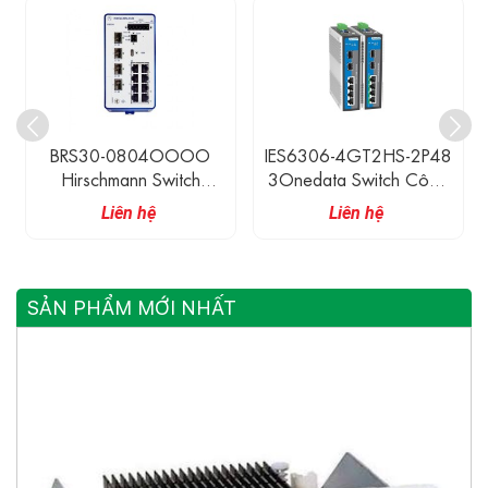
BRS30-0804OOOO
IES6306-4GT2HS-2P48
Hirschmann Switch
3Onedata Switch Công
Ethernet Công Nghiệp
Nghiệp 4 Cổng 1G
Liên hệ
Liên hệ
Có Quản Lí 8 Cổng
Ethernet, 2 Cổng 2.5G
10/100M RJ45 + 4
SFP
Cổng 100/1000M SFP
SẢN PHẨM MỚI NHẤT