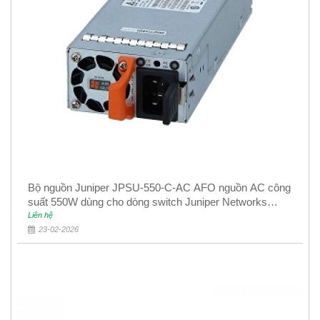
Bộ nguồn Juniper JPSU-550-C-AC AFO nguồn AC công
suất 550W dùng cho dòng switch Juniper Networks
EX4400
Liên hệ
23-02-2026