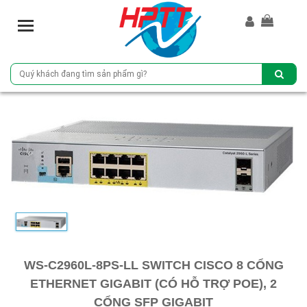
T
o
g
g
l
e
n
a
v
i
g
a
t
i
o
n
WS-C2960L-8PS-LL SWITCH CISCO 8 CỔNG
ETHERNET GIGABIT (CÓ HỖ TRỢ POE), 2
CỔNG SFP GIGABIT