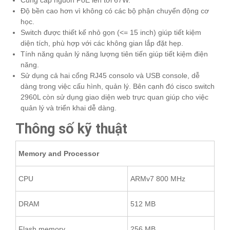
Cung cấp nguồn PoE lên tới 67W.
Độ bền cao hơn vì không có các bộ phận chuyển động cơ
học.
Switch được thiết kế nhỏ gọn (<= 15 inch) giúp tiết kiệm
diện tích, phù hợp với các không gian lắp đặt hẹp.
Tính năng quản lý năng lượng tiên tiến giúp tiết kiệm điện
năng.
Sử dụng cả hai cổng RJ45 consolo và USB console, dễ
dàng trong việc cấu hình, quản lý. Bên cạnh đó cisco switch
2960L còn sử dụng giao diện web trực quan giúp cho việc
quản lý và triển khai dễ dàng.
Thông số kỹ thuật
Memory and Processor
CPU
ARMv7 800 MHz
DRAM
512 MB
Flash memory
256 MB