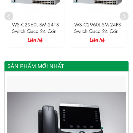
WS-C2960L-SM-24TS
WS-C2960L-SM-24PS
Switch Cisco 24 Cổng
Switch Cisco 24 Cổng
Ethernet Gigabit, 4 Cổng
Ethernet Gigabit (có Hỗ
Liên hệ
Liên hệ
SFP Gigabit
Trợ POE), 4 Cổng SFP
Gigabit, 195W
SẢN PHẨM MỚI NHẤT