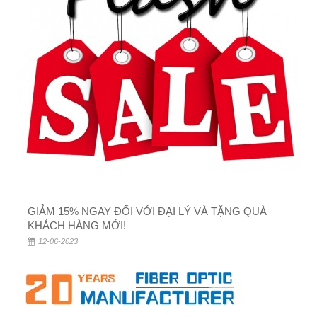
GIẢM 15% NGAY ĐỐI VỚI ĐẠI LÝ VÀ TẶNG QUÀ
KHÁCH HÀNG MỚI!
12-06-2023