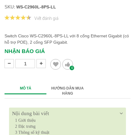
SKU:
WS-C2960L-8PS-LL
Viết đánh giá
Switch Cisco WS-C2960L-8PS-LL với 8 cổng Ethernet Gigabit (có
hỗ trợ POE), 2 cổng SFP Gigabit.
NHẬN BÁO GIÁ
0
MÔ TẢ
HƯỚNG DẪN MUA
HÀNG
Nội dung bài viết
1
Giới thiệu
2
Đặc trưng
3
Thông số kỹ thuật