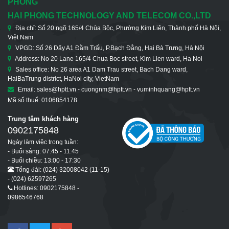
PHONG
HAI PHONG TECHNOLOGY AND TELECOM CO.,LTD
Địa chỉ: Số 20 ngõ 165/4 Chùa Bộc, Phường Kim Liên, Thành phố Hà Nội,
Việt Nam
VPGD: Số 26 Dãy A1 Đầm Trấu, P.Bạch Đằng, Hai Bà Trưng, Hà Nội
Address: No 20 Lane 165/4 Chua Boc street, Kim Lien ward, Ha Noi
Sales office: No 26 area A1 Dam Trau street, Bach Dang ward,
HaiBaTrung district, HaNoi city, VietNam
Email: sales@hptt.vn - cuongnm@hptt.vn - vuminhquang@hptt.vn
Mã số thuế: 0106854178
Trung tâm khách hàng
0902175848
Ngày làm việc trong tuần:
- Buổi sáng: 07:45 - 11:45
- Buổi chiều: 13:00 - 17:30
Tổng đài: (024) 32008042 (11-15)
- (024) 62597265
Hotlines: 0902175848 -
0986546768