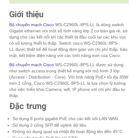
Giới thiệu
Bộ chuyển mạch Cisco
WS-C2960L-8PS-LL là dòng switch
Gigabit ethernet với một số tính năng lớp 2 cơ bản giá rẻ, sử
dụng cho các kết nối tới các thiết bị đầu cuối tại các khu vực
có số lượng thiết bị thấp. Switch cisco WS-C2960L-8PS-
LL được thiết kế để hoạt động đơn giản với chi phí thấp, bảo
mật, tiết kiệm điện năng với các tính năng mới của Cisco.
Bộ chuyển mạch Cisco
WS-C2960L-8PS-LL được sử dụng
như switch access trong thiết kế mạng với mô hình 3 lớp
(Access - Distribution - Core). Với tính năng PoE+ tối đa 30W
trên 1 cổng, Cisco WS-C2960L-8PS-LL là lựa chọn lý tưởng
cho việc triển khai Camera, wifi, IP phone với chi phí đầu tư
thấp.
Đặc trưng
Sử dụng 8 ports gigabit PoE cho các kết nối LAN WAN.
Sử dụng 2 cổng SFP để uplink dữ liệu.
Không sử dụng quạt và nhiệt độ hoạt động lên đến 45°C