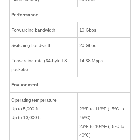
Performance
Forwarding bandwidth
10 Gbps
Switching bandwidth
20 Gbps
Forwarding rate (64-byte L3
14.88 Mpps
packets)
Environment
Operating temperature
Up to 5,000 ft
23ºF to 113ºF (–5ºC to
Up to 10,000 ft
45ºC)
23ºF to 104ºF (–5ºC to
40ºC)